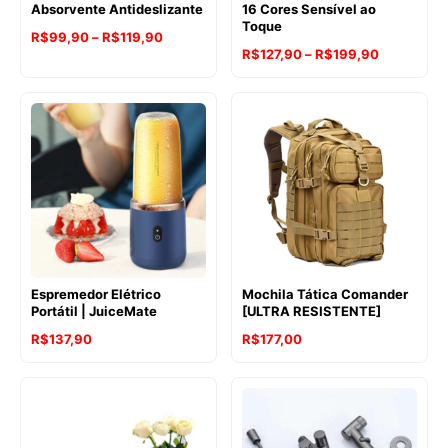
Absorvente Antideslizante
16 Cores Sensível ao
Toque
Faixa
R$
99,90
–
R$
119,90
Faixa
R$
127,90
–
R$
199,90
de
de
preço:
preço:
R$99,90
R$127,90
através
através
R$119,90
R$199,90
Espremedor Elétrico
Mochila Tática Comander
Portátil | JuiceMate
[ULTRA RESISTENTE]
R$
137,90
R$
177,00