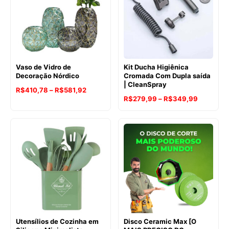
Vaso de Vidro de
Kit Ducha Higiênica
Decoração Nórdico
Cromada Com Dupla saída
| CleanSpray
Faixa
R$
410,78
–
R$
581,92
Faixa
R$
279,99
–
R$
349,99
de
de
preço:
preço:
R$410,78
R$279,9
através
através
R$581,92
R$349,9
Utensílios de Cozinha em
Disco Ceramic Max [O