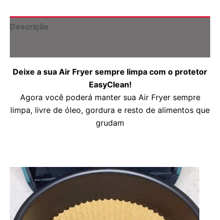
R$89,90
+
através
Brinde
Exclusivo
R$129,90
Descrição
🎁
quantidade
Informação adicional
Deixe a sua Air Fryer sempre limpa com o protetor
EasyClean!
Agora você poderá manter sua Air Fryer sempre
limpa, livre de óleo, gordura e resto de alimentos que
grudam