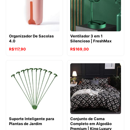
Organizador De Sacolas
Ventilador 3 em 1
4.0
Silencioso | FreshMax
R$
117,90
R$
169,00
Suporte Inteligente para
Conjunto de Cama
Plantas de Jardim
Completo em Algodão
Premium | King Luxury