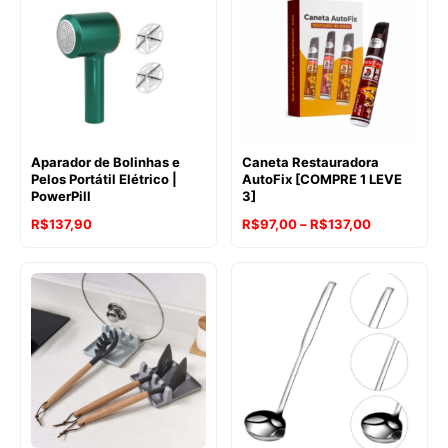
Aparador de Bolinhas e
Caneta Restauradora
Pelos Portátil Elétrico |
AutoFix [COMPRE 1 LEVE
PowerPill
3]
Faixa
R$
137,90
R$
97,00
–
R$
137,00
de
preço:
R$97,00
através
R$137,00