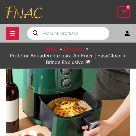
Ir
para
o
conteúdo
Pesquisar
produtos
Início
Produtos
Protetor Antiaderente para Air Fryer | EasyClean +
Brinde Exclusivo 🎁