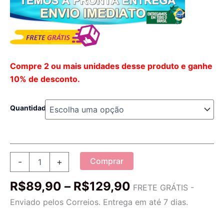
Compre 2 ou mais unidades desse produto e ganhe
10% de desconto.
Quantidade
Protetor
Comprar
-
+
Antiaderente
para
Faixa
R$
89,90
–
R$
129,90
Air
FRETE GRÁTIS -
de
Fryer
Enviado pelos Correios. Entrega em até 7 dias.
|
preço:
EasyClean