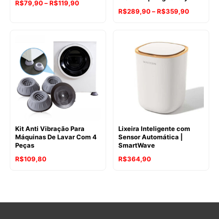
Faixa
R$
79,90
–
R$
119,90
Faixa
R$
289,90
–
R$
359,90
de
de
preço:
preço:
R$79,90
R$289,9
através
através
R$119,90
R$359,9
Kit Anti Vibração Para
Lixeira Inteligente com
Máquinas De Lavar Com 4
Sensor Automática |
Peças
SmartWave
R$
109,80
R$
364,90