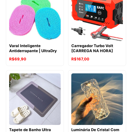
através
R$398,90
Varal Inteligente
Carregador Turbo Volt
Antiderrapante | UltraDry
[CARREGA NA HORA]
R$
69,90
R$
167,00
Tapete de Banho Ultra
Luminária De Cristal Com