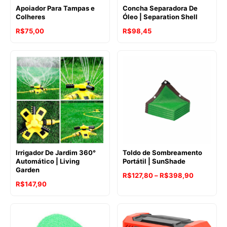
Apoiador Para Tampas e
Concha Separadora De
Colheres
Óleo | Separation Shell
R$
75,00
R$
98,45
Irrigador De Jardim 360°
Toldo de Sombreamento
Automático | Living
Portátil | SunShade
Garden
Faixa
R$
127,80
–
R$
398,90
R$
147,90
de
preço:
R$127,80