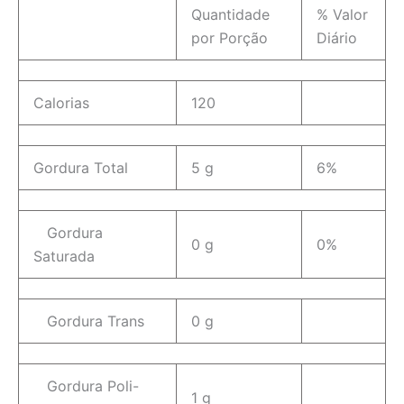
Quantidade
% Valor
por Porção
Diário
Calorias
120
Gordura Total
5 g
6%
Gordura
0 g
0%
Saturada
Gordura Trans
0 g
Gordura Poli-
1 g