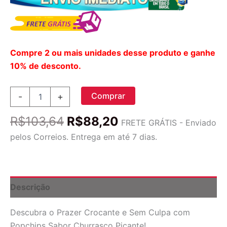
Compre 2 ou mais unidades desse produto e ganhe
10% de desconto.
Popchips
Comprar
-
+
Batata
Crocante
O
O
R$
103,64
R$
88,20
Sem
FRETE GRÁTIS - Enviado
preço
preço
Glúten
pelos Correios. Entrega em até 7 dias.
Sabor
original
atual
Churrasco
era:
é:
Picante
R$103,64.
R$88,20.
142g
quantidade
Descrição
Descubra o Prazer Crocante e Sem Culpa com
Popchips Sabor Churrasco Picante!