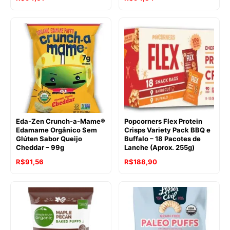
preço
preço
preço
preço
original
atual
original
atual
era:
é:
era:
é:
R$128,47.
R$94,61.
R$94,61.
R$94,34.
Eda-Zen Crunch-a-Mame®
Popcorners Flex Protein
Edamame Orgânico Sem
Crisps Variety Pack BBQ e
Glúten Sabor Queijo
Buffalo – 18 Pacotes de
Cheddar – 99g
Lanche (Aprox. 255g)
O
O
R$
91,56
R$
188,90
preço
preço
original
atual
era:
é:
R$113,82.
R$91,56.