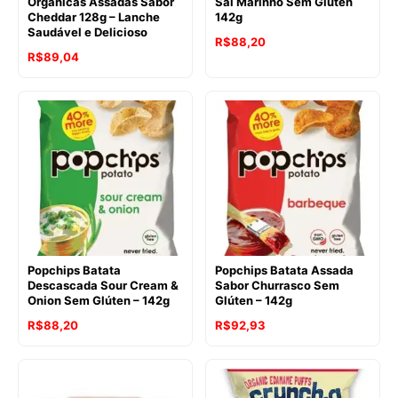
Orgânicas Assadas Sabor
Sal Marinho Sem Glúten
Cheddar 128g – Lanche
142g
Saudável e Delicioso
O
O
R$
88,20
O
O
R$
89,04
preço
preço
preço
preço
original
atual
original
atual
era:
é:
era:
é:
R$103,64.
R$88,20.
R$96,86.
R$89,04.
Popchips Batata
Popchips Batata Assada
Descascada Sour Cream &
Sabor Churrasco Sem
Onion Sem Glúten – 142g
Glúten – 142g
O
O
O
O
R$
88,20
R$
92,93
preço
preço
preço
preço
original
atual
original
atual
era:
é:
era:
é: