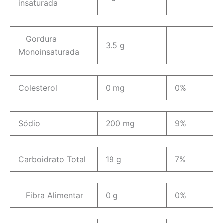
insaturada
Gordura
3.5 g
Monoinsaturada
Colesterol
0 mg
0%
Sódio
200 mg
9%
Carboidrato Total
19 g
7%
Fibra Alimentar
0 g
0%