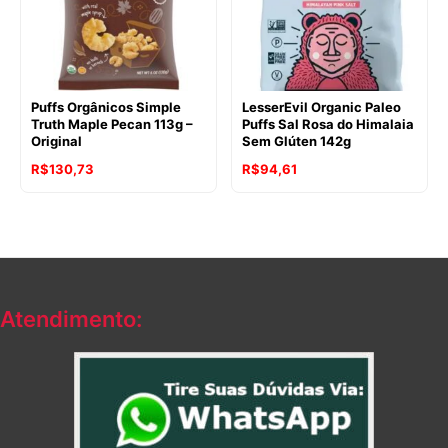
Puffs Orgânicos Simple
LesserEvil Organic Paleo
Truth Maple Pecan 113g –
Puffs Sal Rosa do Himalaia
Original
Sem Glúten 142g
O
O
R$
130,73
R$
94,61
preço
preço
original
atual
era:
é:
R$128,47.
R$94,61.
Atendimento: