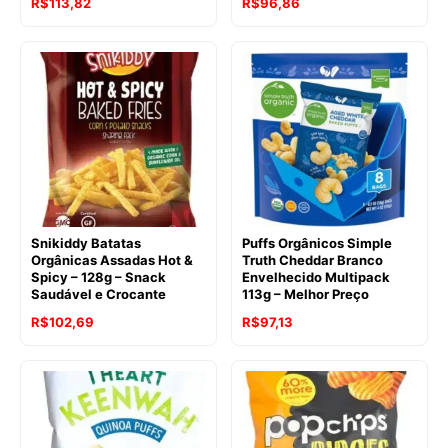
R$
113,82
R$
96,86
Snikiddy Batatas
Puffs Orgânicos Simple
Orgânicas Assadas Hot &
Truth Cheddar Branco
Spicy – 128g – Snack
Envelhecido Multipack
Saudável e Crocante
113g – Melhor Preço
R$
102,69
R$
97,13