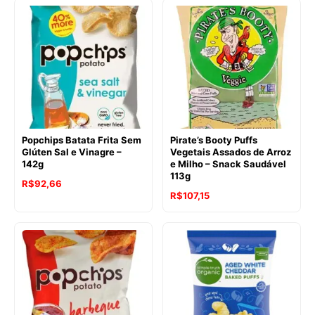
Popchips Batata Frita Sem
Pirate’s Booty Puffs
Glúten Sal e Vinagre –
Vegetais Assados de Arroz
142g
e Milho – Snack Saudável
113g
O
O
R$
92,66
R$
107,15
preço
preço
original
atual
era:
é:
R$103,64.
R$92,66.