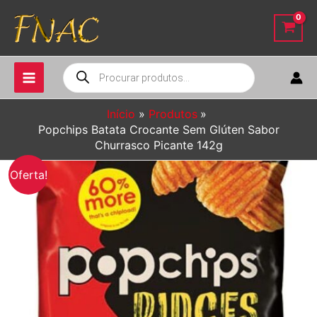
Ir
para
o
conteúdo
Pesquisar
produtos
Início
Produtos
Popchips Batata Crocante Sem Glúten Sabor
Churrasco Picante 142g
Oferta!