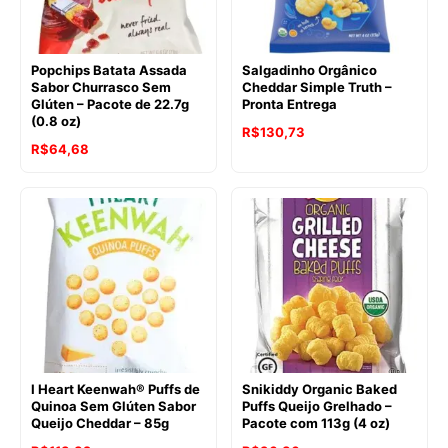
Popchips Batata Assada
Salgadinho Orgânico
Sabor Churrasco Sem
Cheddar Simple Truth –
Glúten – Pacote de 22.7g
Pronta Entrega
(0.8 oz)
R$
130,73
O
O
R$
64,68
preço
preço
original
atual
era:
é:
R$77,96.
R$64,68.
I Heart Keenwah® Puffs de
Snikiddy Organic Baked
Quinoa Sem Glúten Sabor
Puffs Queijo Grelhado –
Queijo Cheddar – 85g
Pacote com 113g (4 oz)