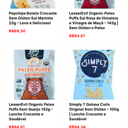
Popchips Batata Crocante
LesserEvil Organic Paleo
Sem Glúten Sal Marinho
Puffs Sal Rosa do Himalaia
23g – Leve e Delicioso!
e Vinagre de Maçã – 142g |
Sem Glúten e Paleo
O
O
R$
69,30
O
O
R$
94,61
preço
preço
preço
preço
original
atual
original
atual
era:
é:
era:
é:
R$77,96.
R$69,30.
R$128,47.
R$94,61.
LesserEvil Organic Paleo
Simply 7 Quinoa Curls
Puffs Sem Queijo 142g –
Original Sem Glúten – 100g
Lanche Crocante e
| Lanche Crocante e
Saudável
Saudável
O
O
O
O
R$
94,61
R$
94,34