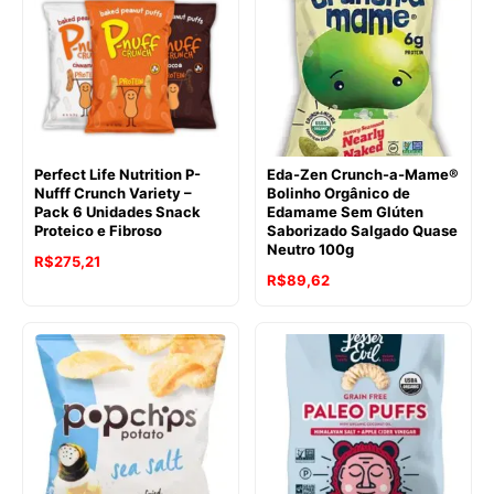
R$103,64.
R$88,20.
R$103,64.
R$92,93.
Perfect Life Nutrition P-
Eda-Zen Crunch-a-Mame®
Nufff Crunch Variety –
Bolinho Orgânico de
Pack 6 Unidades Snack
Edamame Sem Glúten
Proteico e Fibroso
Saborizado Salgado Quase
Neutro 100g
R$
275,21
O
O
R$
89,62
preço
preço
original
atual
era:
é:
R$113,82.
R$89,62.