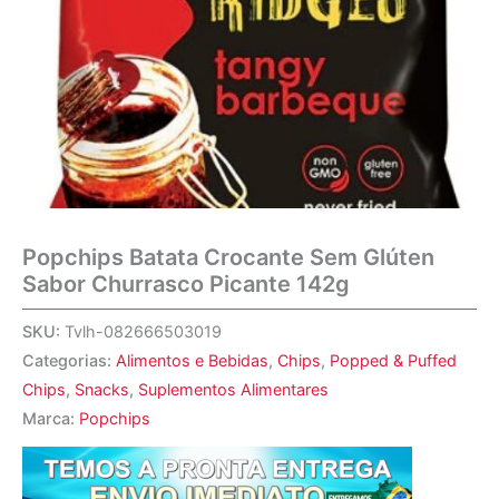
Popchips Batata Crocante Sem Glúten
Sabor Churrasco Picante 142g
SKU:
Tvlh-082666503019
Categorias:
Alimentos e Bebidas
,
Chips
,
Popped & Puffed
Chips
,
Snacks
,
Suplementos Alimentares
Marca:
Popchips