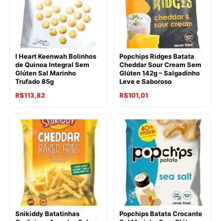
I Heart Keenwah Bolinhos
Popchips Ridges Batata
de Quinoa Integral Sem
Cheddar Sour Cream Sem
Glúten Sal Marinho
Glúten 142g – Salgadinho
Trufado 85g
Leve e Saboroso
O
O
R$
113,82
R$
101,01
preço
preço
original
atual
era:
é:
R$103,64.
R$101,01.
Snikiddy Batatinhas
Popchips Batata Crocante