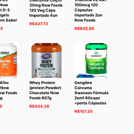
Coenzima Coq10
 Now
100mcg 120
30mg Now Foods
t D-3
Cápsulas
120 Veg Cáps
tgels
Importado 2un
Importado 4un
em Sabor
Now Foods
R$
437,72
35
R$
602,89
 Alho
Whey Protein
Gengibre
 Now
(protein Powder)
Cúrcuma
ow Foods
Chocolate Now
Swanson Fórmula
tg
Foods 907g
2em1 60caps
+porta Cápsulas
5
R$
434,38
R$
107,35