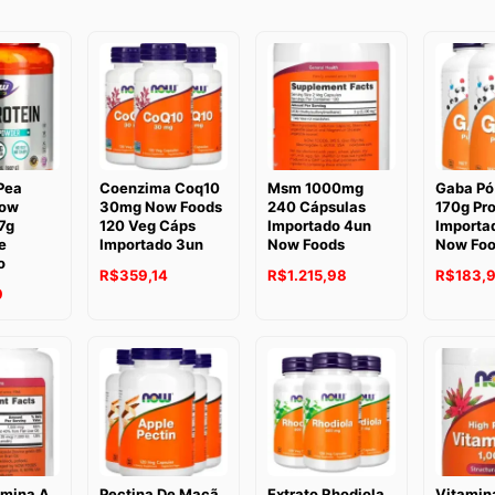
Pea
Coenzima Coq10
Msm 1000mg
Gaba Pó
Now
30mg Now Foods
240 Cápsulas
170g Pr
7g
120 Veg Cáps
Importado 4un
Importa
e
Importado 3un
Now Foods
Now Fo
o
R$
359,14
R$
1.215,98
R$
183,
9
amina A
Pectina De Maçã
Extrato Rhodiola
Vitamin