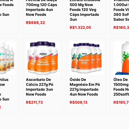
w Foods
700mg 120 Cáps
500 Mg Now
1.000ui
Importado 4un
Foods 120 Veg
Foods Vi
o 5un
Now Foods
Cáps Importado
360 Sof
3un
Sabor S
R$
688,32
R$
1.322,05
R$
160,
hilus
Ascorbato De
Óxido De
Óleo De
Now
Cálcio 227g Pó
Magnésio Em Pó
1500mg
Importado 3un
227g Importado
Foods N
e
Now Foods
4un Now Foods
250solf
o 5un
R$
211,73
R$
509,13
R$
195,7
2