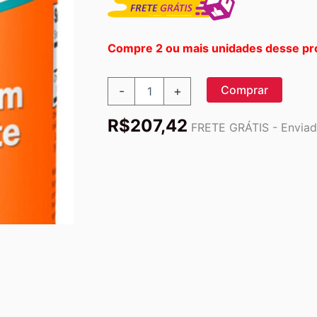
Compre 2 ou mais unidades desse pr
Picolinato
Comprar
-
+
Cromo
200mcg
R$
207,42
Now
FRETE GRÁTIS - Enviado
Foods
100
Veg
Cáps
Importado
2un
quantidade