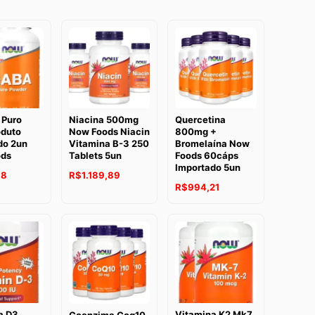
Quercetina
 Puro
Niacina 500mg
800mg +
oduto
Now Foods Niacin
Bromelaína Now
do 2un
Vitamina B-3 250
Foods 60cáps
ods
Tablets 5un
Importado 5un
98
R$
1.189,89
R$
994,21
a D3
Vitamina K2 Mk7