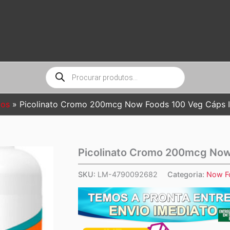
Pesquisar
produtos
tos
Picolinato Cromo 200mcg Now Foods 100 Veg Cáps 
Picolinato Cromo 200mcg Now
SKU:
LM-4790092682
Categoria:
Now F