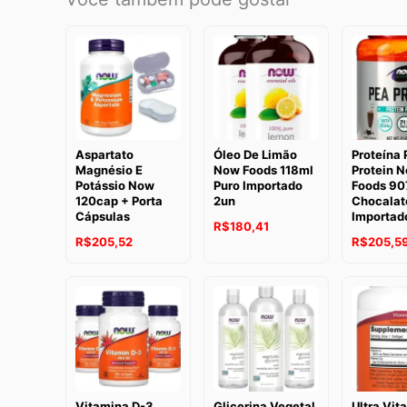
Aspartato
Óleo De Limão
Proteína 
Magnésio E
Now Foods 118ml
Protein 
Potássio Now
Puro Importado
Foods 90
120cap + Porta
2un
Chocalat
Cápsulas
Importad
R$
180,41
R$
205,52
R$
205,5
Vitamina D-3
Glicerina Vegetal
Ultra Vit