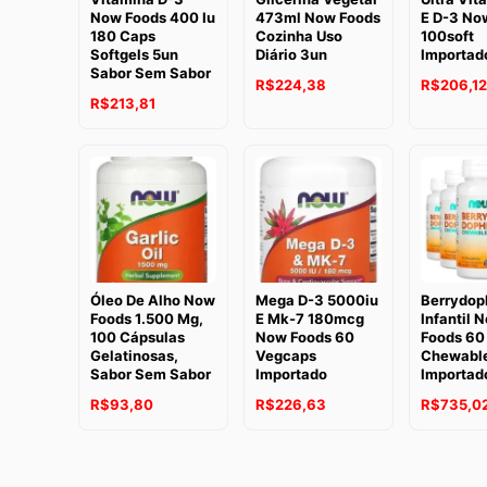
Now Foods 400 Iu
473ml Now Foods
E D-3 No
180 Caps
Cozinha Uso
100soft
Softgels 5un
Diário 3un
Importad
Sabor Sem Sabor
R$
224,38
R$
206,12
R$
213,81
Óleo De Alho Now
Mega D-3 5000iu
Berrydop
Foods 1.500 Mg,
E Mk-7 180mcg
Infantil 
100 Cápsulas
Now Foods 60
Foods 60
Gelatinosas,
Vegcaps
Chewabl
Sabor Sem Sabor
Importado
Importad
R$
93,80
R$
226,63
R$
735,0