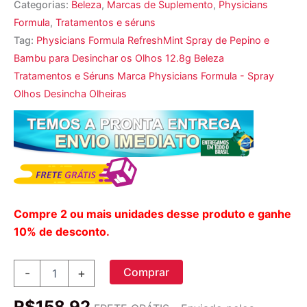
Categorias:
Beleza
,
Marcas de Suplemento
,
Physicians
Formula
,
Tratamentos e séruns
Tag:
Physicians Formula RefreshMint Spray de Pepino e
Bambu para Desinchar os Olhos 12.8g Beleza
Tratamentos e Séruns Marca Physicians Formula - Spray
Olhos Desincha Olheiras
Compre 2 ou mais unidades desse produto e ganhe
10% de desconto.
Physicians
Comprar
-
+
Formula,
RefreshMint,
R$
158,92
Spray