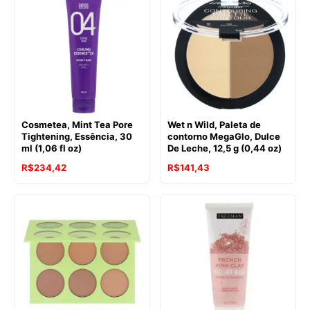
Cosmetea, Mint Tea Pore
Wet n Wild, Paleta de
Tightening, Essência, 30
contorno MegaGlo, Dulce
ml (1,06 fl oz)
De Leche, 12,5 g (0,44 oz)
R$
234,42
R$
141,43