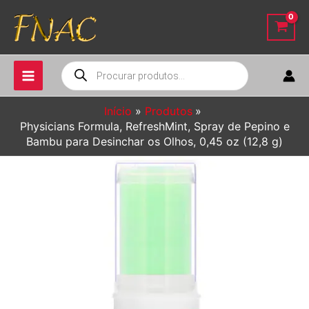
Ir
para
o
conteúdo
Pesquisar
produtos
Início
Produtos
Physicians Formula, RefreshMint, Spray de Pepino e
Bambu para Desinchar os Olhos, 0,45 oz (12,8 g)