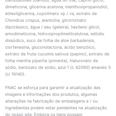
bambusoides (bambu), água do mar, caprilil glicol,
dimeticona, glicerina acetona, menthoxipropanodiol,
etilexilglicerina, copolímero vp / va, extrato de
Chondrus crispus, alantoína, glicirrizinato
dipotássico, água / eau (geleira), hexileno glicol,
amodimeticona, hidroxipropilmetilcelulose, edódio
dissódico, suco de folha de aloe barbadensis,
clorfenesina, gluconolactona, ácido benzóico,
extrato de fruta cucumis sativus (pepino), extrato de
folha mentha piperita (pimenta), hialuronato de
sódio, benzoato de sódio, azul 1 (c 42090) amarelo 5
(ci 19140).
FNAC se esforça para garantir a atualização das
imagens e informações dos produtos, algumas
alterações na fabricação de embalagens e / ou
ingredientes podem estar pendentes na atualização
do nosso site. Embora os itens possam