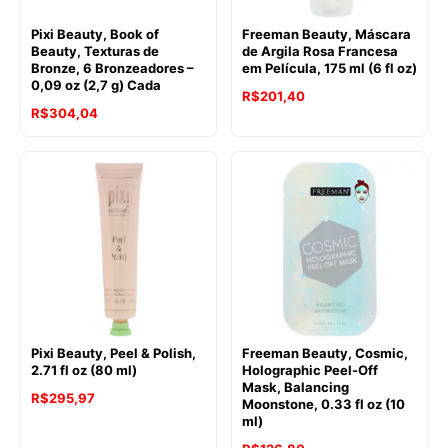
Pixi Beauty, Book of
Freeman Beauty, Máscara
Beauty, Texturas de
de Argila Rosa Francesa
Bronze, 6 Bronzeadores –
em Película, 175 ml (6 fl oz)
0,09 oz (2,7 g) Cada
R$
201,40
R$
304,04
Pixi Beauty, Peel & Polish,
Freeman Beauty, Cosmic,
2.71 fl oz (80 ml)
Holographic Peel-Off
Mask, Balancing
R$
295,97
Moonstone, 0.33 fl oz (10
ml)