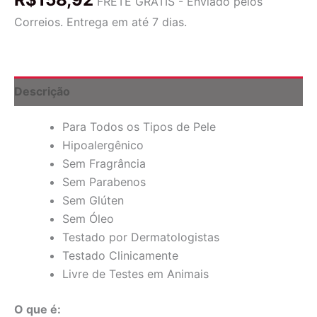
FRETE GRÁTIS - Enviado pelos
de
Correios. Entrega em até 7 dias.
Pepino
e
Bambu
para
Desinchar
Descrição
os
Olhos,
Para Todos os Tipos de Pele
0,45
oz
Hipoalergênico
(12,8
Sem Fragrância
g)
Sem Parabenos
quantidade
Sem Glúten
Sem Óleo
Testado por Dermatologistas
Testado Clinicamente
Livre de Testes em Animais
O que é: