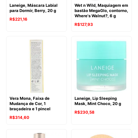
Laneige, Máscara Labial
Wet n Wild, Maquiagem em
para Dormir, Berry, 20 g
bastão MegaGlo, contorno,
Where's Walnut?, 6 g
R$
221,16
R$
127,93
Vera Mona, Faixa de
Laneige, Lip Sleeping
Mudança de Cor, 1
Mask, Mint Choco, 20 g
braçadeira e 1 pincel
R$
230,58
R$
314,60