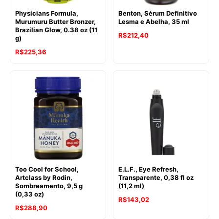
Physicians Formula,
Benton, Sérum Definitivo
Murumuru Butter Bronzer,
Lesma e Abelha, 35 ml
Brazilian Glow, 0.38 oz (11
R$
212,40
g)
R$
225,36
Too Cool for School,
E.L.F., Eye Refresh,
Artclass by Rodin,
Transparente, 0,38 fl oz
Sombreamento, 9,5 g
(11,2 ml)
(0,33 oz)
R$
143,02
R$
288,90