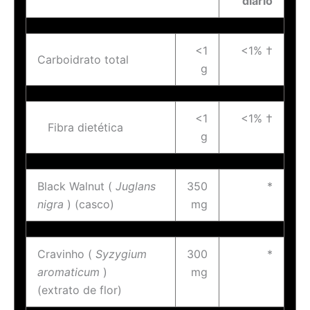
diário
<1
<1% †
Carboidrato total
g
<1
<1% †
Fibra dietética
g
Black Walnut (
Juglans
350
*
nigra
) (casco)
mg
Cravinho (
Syzygium
300
*
aromaticum
)
mg
(extrato de flor)