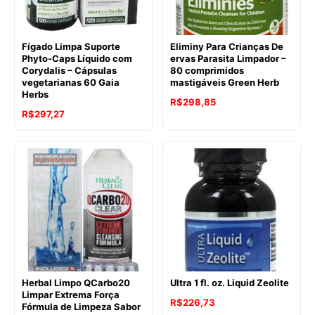
Fígado Limpa Suporte
Eliminy Para Crianças De
Phyto-Caps Líquido com
ervas Parasita Limpador –
Corydalis – Cápsulas
80 comprimidos
vegetarianas 60 Gaia
mastigáveis Green Herb
Herbs
R$
298,85
R$
297,27
Herbal Limpo QCarbo20
Ultra 1 fl. oz. Liquid Zeolite
Limpar Extrema Força
R$
226,73
Fórmula de Limpeza Sabor