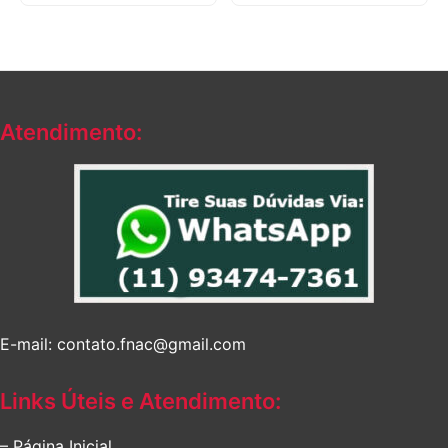
preço
preço
original
atual
era:
é:
R$252,52.
R$239,87.
Atendimento:
E-mail: contato.fnac@gmail.com
Links Úteis e Atendimento:
– Página Inicial