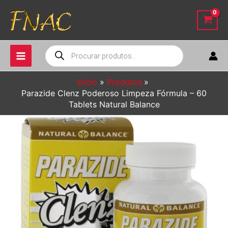
Ir
para
o
conteúdo
Pesquisar
produtos
Início
Produtos
Parazide Clenz Poderoso Limpeza Fórmula – 60
Tablets Natural Balance