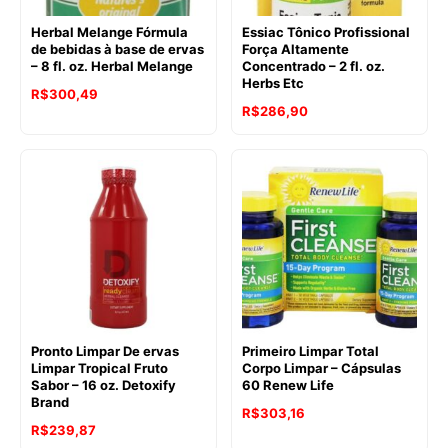
Herbal Melange Fórmula
Essiac Tônico Profissional
de bebidas à base de ervas
Força Altamente
– 8 fl. oz. Herbal Melange
Concentrado – 2 fl. oz.
Herbs Etc
R$
300,49
R$
286,90
Pronto Limpar De ervas
Primeiro Limpar Total
Limpar Tropical Fruto
Corpo Limpar – Cápsulas
Sabor – 16 oz. Detoxify
60 Renew Life
Brand
R$
303,16
O
O
R$
239,87