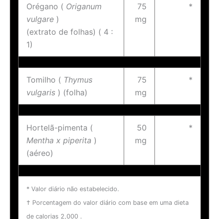
Orégano (
Origanum
75
*
vulgare
)
mg
(extrato de folhas) ( 4 :
1)
Tomilho (
Thymus
75
*
vulgaris
) (folha)
mg
Hortelã-pimenta (
50
*
Mentha x piperita
)
mg
(aéreo)
* Valor diário não estabelecido.
† Porcentagem do valor diário com base em uma dieta
de calorias 2,000 .