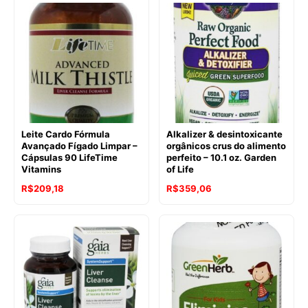
Leite Cardo Fórmula
Alkalizer & desintoxicante
Avançado Fígado Limpar –
orgânicos crus do alimento
Cápsulas 90 LifeTime
perfeito – 10.1 oz. Garden
Vitamins
of Life
R$
209,18
R$
359,06