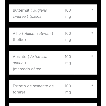
Butternut (
Juglans
100
*
cinerea
) (casca)
mg
Alho (
Allium sativum
)
100
*
(bolbo)
mg
Absinto (
Artemisia
100
*
annua
)
mg
(mercado aéreo)
Extrato de semente de
100
*
toranja
mg