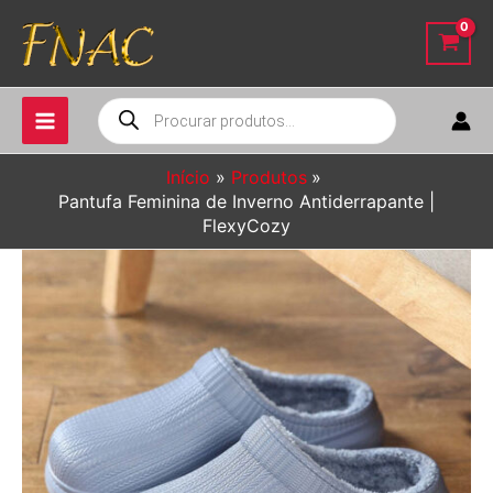
Ir
para
o
conteúdo
Pesquisar
produtos
Início
Produtos
Pantufa Feminina de Inverno Antiderrapante |
FlexyCozy