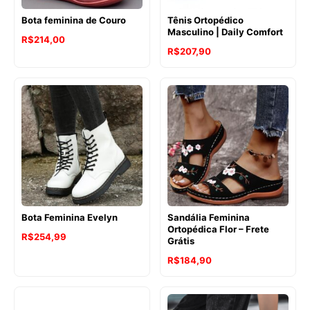
Bota feminina de Couro
Tênis Ortopédico
Masculino | Daily Comfort
R$
214,00
R$
207,90
Bota Feminina Evelyn
Sandália Feminina
Ortopédica Flor – Frete
R$
254,99
Grátis
R$
184,90