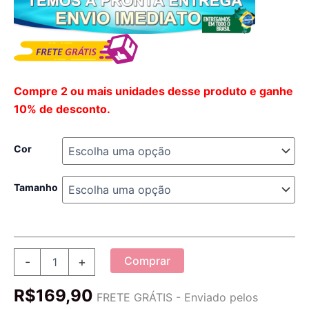
Compre 2 ou mais unidades desse produto e ganhe
10% de desconto.
Cor
Tamanho
Pantufa
Comprar
-
+
Feminina
de
R$
169,90
Inverno
FRETE GRÁTIS - Enviado pelos