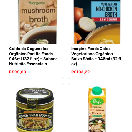
Caldo de Cogumelos
Imagine Foods Caldo
Orgânico Pacific Foods
Vegetariano Orgânico
946ml (32 fl oz) – Sabor e
Baixo Sódio – 946ml (32 fl
Nutrição Essenciais
oz)
R$
99,80
R$
103,22