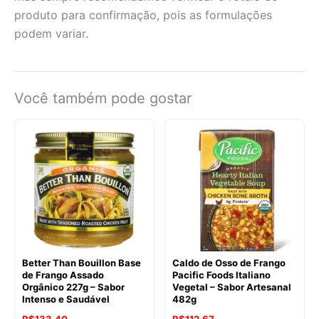
produto para confirmação, pois as formulações
podem variar.
Você também pode gostar
Better Than Bouillon Base
Caldo de Osso de Frango
de Frango Assado
Pacific Foods Italiano
Orgânico 227g – Sabor
Vegetal – Sabor Artesanal
Intenso e Saudável
482g
O
O
O
O