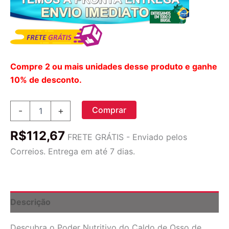
Compre 2 ou mais unidades desse produto e ganhe
10% de desconto.
Caldo
Comprar
-
+
de
Osso
R$
112,67
de
FRETE GRÁTIS - Enviado pelos
Frango
Correios. Entrega em até 7 dias.
Pacific
Foods
com
Feijão
Branco,
Descrição
Couve
e
Descubra o Poder Nutritivo do Caldo de Osso de
Milho