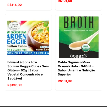
O
O
R$
101,59
R$
114,92
preço
preço
original
atual
era:
é:
R$130,73.
R$101,59.
Edward & Sons Low
Caldo Orgânico Miso
Sodium Veggie Cubes Sem
Ocean’s Halo – 946ml –
Glúten – 62g | Sabor
Sabor Umami e Nutrição
Vegetal Concentrado e
Superior
Saudável
O
O
R$
101,38
O
O
R$
130,73
preço
preço
preço
preço
original
atual
original
atual
era:
é:
era:
é:
R$121,70.
R$101,38.