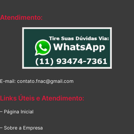
R$162,23.
R$130,73.
Atendimento:
E-mail: contato.fnac@gmail.com
Links Úteis e Atendimento:
– Página Inicial
– Sobre a Empresa