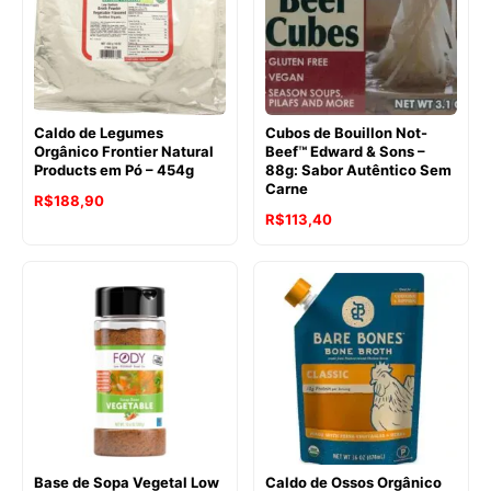
Caldo de Legumes
Cubos de Bouillon Not-
Orgânico Frontier Natural
Beef™ Edward & Sons –
Products em Pó – 454g
88g: Sabor Autêntico Sem
Carne
O
O
R$
188,90
O
O
R$
113,40
preço
preço
preço
preço
original
atual
original
atual
era:
é:
era:
é:
R$248,06.
R$188,90.
R$162,23.
R$113,40.
Base de Sopa Vegetal Low
Caldo de Ossos Orgânico