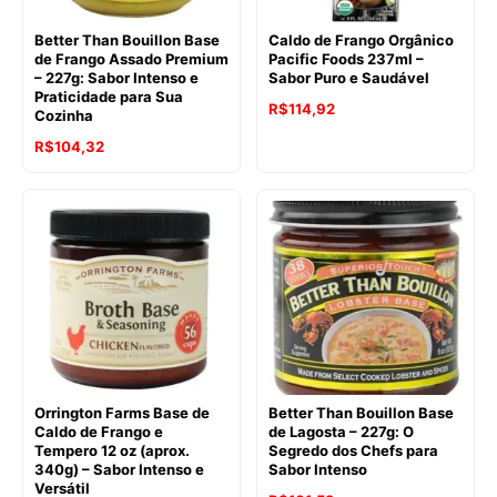
Better Than Bouillon Base
Caldo de Frango Orgânico
de Frango Assado Premium
Pacific Foods 237ml –
– 227g: Sabor Intenso e
Sabor Puro e Saudável
Praticidade para Sua
O
O
R$
114,92
Cozinha
preço
preço
O
O
R$
104,32
original
atual
preço
preço
era:
é:
original
atual
R$121,80.
R$114,92.
era:
é:
R$130,73.
R$104,32.
Orrington Farms Base de
Better Than Bouillon Base
Caldo de Frango e
de Lagosta – 227g: O
Tempero 12 oz (aprox.
Segredo dos Chefs para
340g) – Sabor Intenso e
Sabor Intenso
Versátil