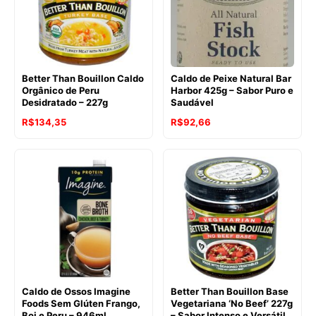
Better Than Bouillon Caldo
Caldo de Peixe Natural Bar
Orgânico de Peru
Harbor 425g – Sabor Puro e
Desidratado – 227g
Saudável
O
O
O
O
R$
134,35
R$
92,66
preço
preço
preço
preço
original
atual
original
atual
era:
é:
era:
é:
R$137,66.
R$134,35.
R$108,26.
R$92,66.
Caldo de Ossos Imagine
Better Than Bouillon Base
Foods Sem Glúten Frango,
Vegetariana ‘No Beef’ 227g
Boi e Peru – 946ml
– Sabor Intenso e Versátil