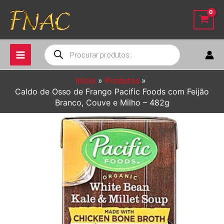
Ir
para
o
conteúdo
Pesquisar
produtos
Início
Produtos
Caldo de Osso de Frango Pacific Foods com Feijão
Branco, Couve e Milho – 482g