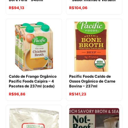
O
O
R$
94,13
R$
104,06
preço
preço
original
atual
era:
é:
R$130,73.
R$104,06.
Caldo de Frango Orgânico
Pacific Foods Caldo de
Pacific Foods Caipira – 4
Ossos Orgânico de Carne
Pacotes de 237ml (cada)
Bovina – 237ml
O
O
O
O
R$
96,86
R$
141,23
preço
preço
preço
preço
original
atual
original
atual
era:
é:
era:
é:
R$126,21.
R$96,86.
R$144,38.
R$141,23.