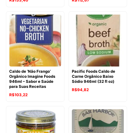
R$
133,40
R$
112,67
preço
preço
preço
preço
original
atual
original
atual
era:
é:
era:
é:
R$137,66.
R$133,40.
R$133,40.
R$112,67.
Caldo de ‘Não Frango’
Pacific Foods Caldo de
Orgânico Imagine Foods
Carne Orgânico Baixo
946ml – Sabor e Saúde
Sódio 946ml (32 fl oz)
para Suas Receitas
O
O
R$
94,82
R$
103,22
preço
preço
original
atual
era:
é:
R$111,09.
R$94,82.