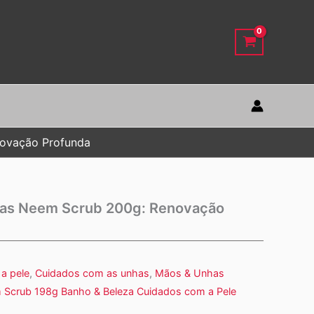
novação Profunda
ulas Neem Scrub 200g: Renovação
a pele
,
Cuidados com as unhas
,
Mãos & Unhas
m Scrub 198g Banho & Beleza Cuidados com a Pele