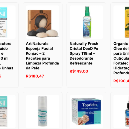
actors
Art Naturals
Naturally Fresh
Organix
quido
Esponja Facial
Cristal DeoD Pé
Óleo de
 e
Konjac – 2
Spray 118ml –
para Un
30 ml
Pacotes para
Desodorante
Cutícula
,
Limpeza Profunda
Refrescante
Fortale
e Unhas
da Pele
Hidrata
R$
149,00
Profund
5
R$
180,47
R$
190,