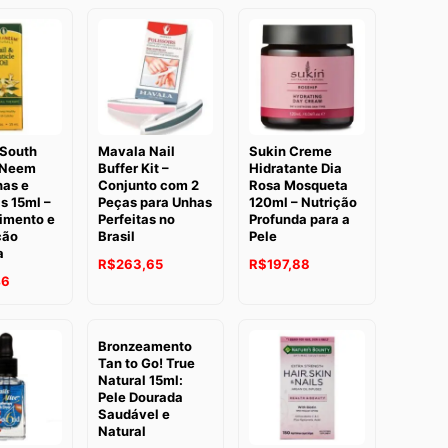
 South
Mavala Nail
Sukin Creme
 Neem
Buffer Kit –
Hidratante Dia
has e
Conjunto com 2
Rosa Mosqueta
s 15ml –
Peças para Unhas
120ml – Nutrição
cimento e
Perfeitas no
Profunda para a
ção
Brasil
Pele
a
R$
263,65
R$
197,88
46
Bronzeamento
Tan to Go! True
Natural 15ml:
Pele Dourada
Saudável e
Natural