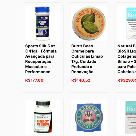
Sports Silk 5 oz
Burt’s Bees
Natural F
(141g) – Fórmula
Creme para
BioSil Lí
Avançada para
Cutículas Limão
Colágeno
Recuperação
17g: Cuidado
Silício – 
Muscular e
Profundo e
para Pele
Performance
Renovação
Cabelos 
R$
177,60
R$
140,52
R$
329,6