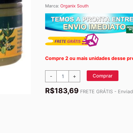
Marca:
Organix South
Compre 2 ou mais unidades desse pr
Organix
Comprar
-
+
South
Unhas
R$
183,69
e
FRETE GRÁTIS - Enviado
Cutículas
Neem
Scrub
200g:
Renovação
Profunda
quantidade