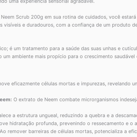
endo uma experiência sensorial agradável.
s Neem Scrub 200g em sua rotina de cuidados, você estará
os visíveis e duradouros, com a confiança de um produto d
ico; é um tratamento para a saúde das suas unhas e cutíc
o um ambiente mais propício para o crescimento saudável 
ve eficazmente células mortas e impurezas, revelando um
Neem:
O extrato de Neem combate microrganismos indeseja
alece a estrutura ungueal, reduzindo a quebra e a descama
ve hidratação profunda, prevenindo o ressecamento e o a
Ao remover barreiras de células mortas, potencializa a efi