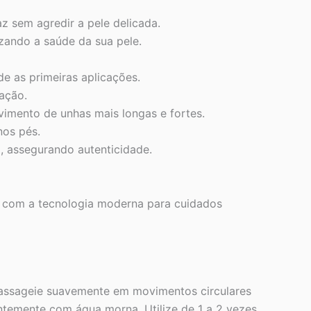
z sem agredir a pele delicada.
izando a saúde da sua pele.
e as primeiras aplicações.
ação.
vimento de unhas mais longas e fortes.
nos pés.
l, assegurando autenticidade.
com a tecnologia moderna para cuidados
Massageie suavemente em movimentos circulares
temente com água morna. Utilize de 1 a 2 vezes