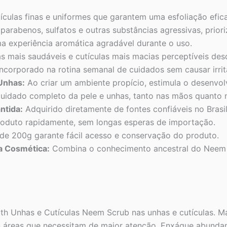
ículas finas e uniformes que garantem uma esfoliação efica
parabenos, sulfatos e outras substâncias agressivas, prior
 experiência aromática agradável durante o uso.
 mais saudáveis e cutículas mais macias perceptíveis desd
ncorporado na rotina semanal de cuidados sem causar irrit
Unhas:
Ao criar um ambiente propício, estimula o desenvol
cuidado completo da pele e unhas, tanto nas mãos quanto 
ntida:
Adquirido diretamente de fontes confiáveis no Brasi
oduto rapidamente, sem longas esperas de importação.
de 200g garante fácil acesso e conservação do produto.
ia Cosmética:
Combina o conhecimento ancestral do Neem 
th Unhas e Cutículas Neem Scrub nas unhas e cutículas. 
 áreas que necessitam de maior atenção. Enxágue abundan