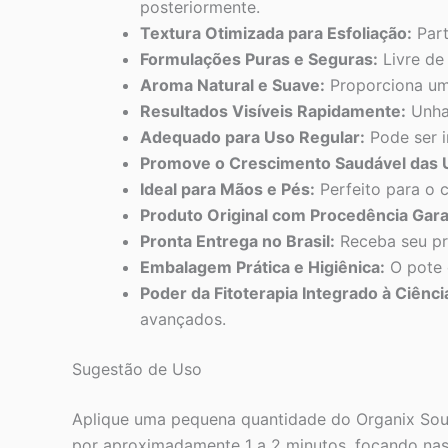
posteriormente.
Textura Otimizada para Esfoliação:
Part
Formulações Puras e Seguras:
Livre de 
Aroma Natural e Suave:
Proporciona uma
Resultados Visíveis Rapidamente:
Unhas
Adequado para Uso Regular:
Pode ser i
Promove o Crescimento Saudável das 
Ideal para Mãos e Pés:
Perfeito para o 
Produto Original com Procedência Gara
Pronta Entrega no Brasil:
Receba seu pr
Embalagem Prática e Higiênica:
O pote 
Poder da Fitoterapia Integrado à Ciênc
avançados.
Sugestão de Uso
Aplique uma pequena quantidade do Organix Sou
por aproximadamente 1 a 2 minutos, focando nas