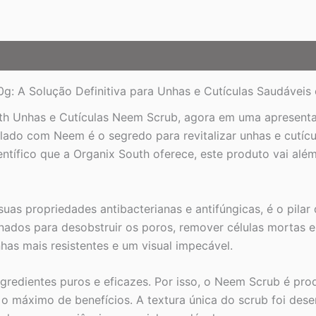
: A Solução Definitiva para Unhas e Cutículas Saudáveis 
th Unhas e Cutículas Neem Scrub, agora em uma apresent
mulado com Neem é o segredo para revitalizar unhas e cut
ntífico que a Organix South oferece, este produto vai alé
s propriedades antibacterianas e antifúngicas, é o pilar d
ados para desobstruir os poros, remover células mortas 
nhas mais resistentes e um visual impecável.
redientes puros e eficazes. Por isso, o Neem Scrub é pro
 máximo de benefícios. A textura única do scrub foi dese