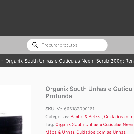
Pesquisar
produtos
Organix South Unhas e Cutículas Neem Scrub 200g: Re
Organix South Unhas e Cutíc
Profunda
SKU:
Ve-666183000161
Categorias:
Banho & Beleza
,
Cuidados com 
Tag:
Organix South Unhas e Cutículas Nee
Mãos & Unhas Cuidados com as Unhas