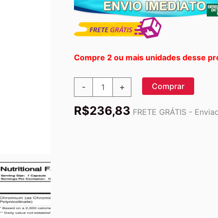
Compre 2 ou mais unidades desse pr
Olympian
Comprar
-
+
Labs
Polinicotinato
R$
236,83
de
FRETE GRÁTIS - Enviado
Cromo
100
Cápsulas
Vegetarianas
-
Controle
Glicêmico
e
Metabolismo
quantidade