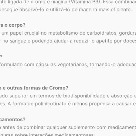
te ligada de cromo e niacina (Vitamina B3). Essa combina
onsegue absorvê-lo e utilizá-lo de maneira mais eficiente.
ra o corpo?
 papel crucial no metabolismo de carboidratos, gorduras e
r no sangue e podendo ajudar a reduzir o apetite por doce
?
 formulado com cápsulas vegetarianas, tornando-o adequa
mo e outras formas de Cromo?
rado superior em termos de biodisponibilidade e absorçã
. A forma de polinicotinato é menos propensa a causar efe
icamentos?
de antes de combinar qualquer suplemento com medicamento
seguras sobre interações medicamentosas.