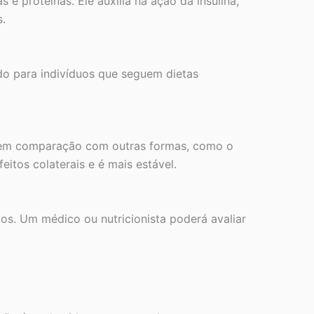
 proteínas. Ele auxilia na ação da insulina,
s.
do para indivíduos que seguem dietas
o em comparação com outras formas, como o
itos colaterais e é mais estável.
s. Um médico ou nutricionista poderá avaliar