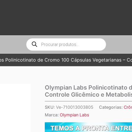
Pesquisar
produtos
s Polinicotinato de Cromo 100 Cápsulas Vegetarianas – C
Olympian Labs Polinicotinato 
Controle Glicêmico e Metabol
SKU:
Ve-710013003805
Categorias:
Crô
Marca:
Olympian Labs