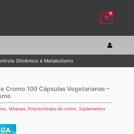
ontrole Glicêmico e Metabolismo
de Cromo 100 Cápsulas Vegetarianas –
ismo
mio
,
Minerais
,
Polynicotinate de cromo
,
Suplementos