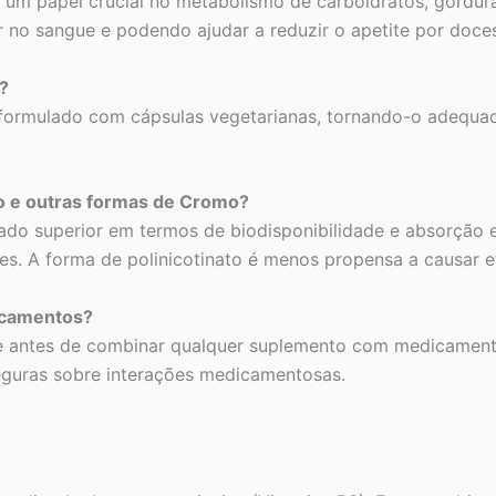
 papel crucial no metabolismo de carboidratos, gorduras e
r no sangue e podendo ajudar a reduzir o apetite por doce
?
 formulado com cápsulas vegetarianas, tornando-o adequa
mo e outras formas de Cromo?
rado superior em termos de biodisponibilidade e absorçã
. A forma de polinicotinato é menos propensa a causar efe
icamentos?
de antes de combinar qualquer suplemento com medicamento
seguras sobre interações medicamentosas.