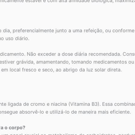
icamente estável e com alta afinidade biológica, maximiz
 dia, preferencialmente junto a uma refeição, ou conforme
o uso diário.
icamento. Não exceder a dose diária recomendada. Consul
 estiver grávida, amamentando, tomando medicamentos ou 
m local fresco e seco, ao abrigo da luz solar direta.
te ligada de cromo e niacina (Vitamina B3). Essa combina
onsegue absorvê-lo e utilizá-lo de maneira mais eficiente.
ra o corpo?