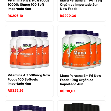
Vitamina A E D Now Foods
Maca Peruana Em Pó 198g
10000/10mcg 100 Soft
Orgânica Importado 2un
Importado 4un
Now Foods
R$
206,10
R$
299,39
Vitamina A 7.500mcg Now
Maca Peruana Em Pó Now
Foods 100 Softgels
Foods 198g Orgânica
Importado 4un
Importado 4un
R$
325,26
R$
518,67