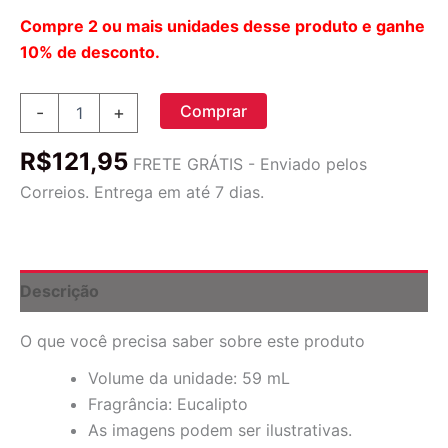
Compre 2 ou mais unidades desse produto e ganhe
10% de desconto.
Óleo
Comprar
-
+
Essencial
De
R$
121,95
Eucalipto
FRETE GRÁTIS - Enviado pelos
100%
Correios. Entrega em até 7 dias.
Puro
2
Fl
Oz
(59)
Descrição
Ml
quantidade
O que você precisa saber sobre este produto
Volume da unidade: 59 mL
Fragrância: Eucalipto
As imagens podem ser ilustrativas.