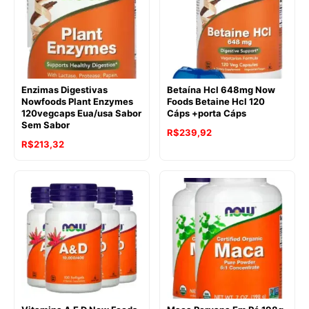
Enzimas Digestivas
Betaína Hcl 648mg Now
Nowfoods Plant Enzymes
Foods Betaine Hcl 120
120vegcaps Eua/usa Sabor
Cáps +porta Cáps
Sem Sabor
R$
239,92
R$
213,32