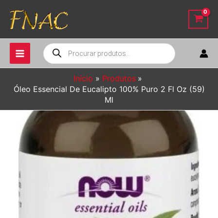
Ir
para
o
conteúdo
Pesquisar
produtos
Início
Produtos
Óleo Essencial De Eucalipto 100% Puro 2 Fl Oz (59)
Ml