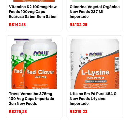
Vitamina K2 100mcg Now
Glicerina Vegetal Orgânica
Foods 100veg Caps
Now Foods 237 Ml
Eua/usa Sabor Sem Sabor
Importado
R$
142,18
R$
132,25
Trevo Vermelho 375mg
L-lisina Em Pó Puro 454 G
100 Veg Caps Importado
Now Foods L-lysine
2un Now Foods
Importado
R$
275,28
R$
219,23