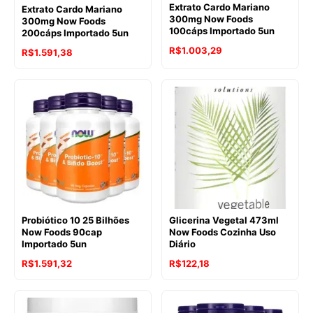
Extrato Cardo Mariano
Extrato Cardo Mariano
300mg Now Foods
300mg Now Foods
100cáps Importado 5un
200cáps Importado 5un
R$
1.003,29
R$
1.591,38
Probiótico 10 25 Bilhões
Glicerina Vegetal 473ml
Now Foods 90cap
Now Foods Cozinha Uso
Importado 5un
Diário
R$
1.591,32
R$
122,18