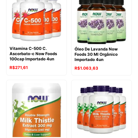
Vitamina C-500 C.
Óleo De Lavanda Now
Ascorbato-c Now Foods
Foods 30 Ml Orgânico
100cap Importado 4un
Importado 4un
R$
271,61
R$
1.063,63