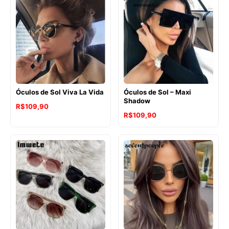
Óculos de Sol Viva La Vida
Óculos de Sol – Maxi
Shadow
R$
109,90
R$
109,90