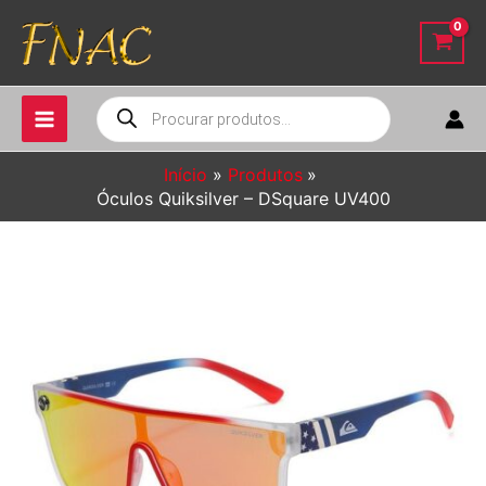
Ir
para
o
conteúdo
Pesquisar
produtos
Início
Produtos
Óculos Quiksilver – DSquare UV400