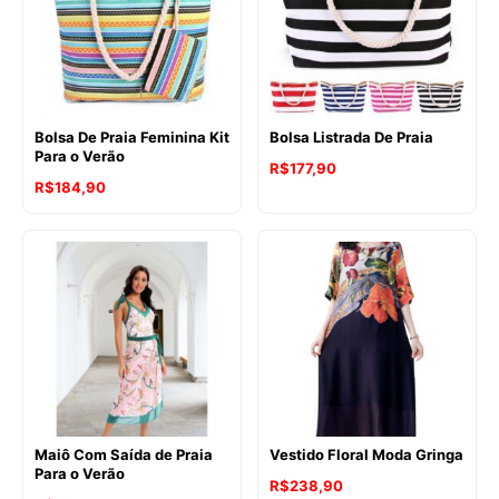
Bolsa De Praia Feminina Kit
Bolsa Listrada De Praia
Para o Verão
R$
177,90
R$
184,90
Maiô Com Saída de Praia
Vestido Floral Moda Gringa
Para o Verão
R$
238,90