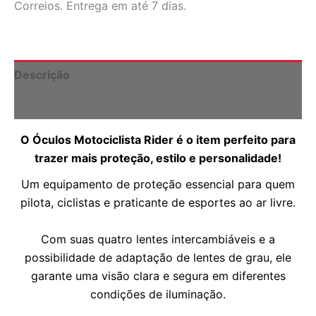
Correios. Entrega em até 7 dias.
Para
Lentes
de
Grau
Dia
Descrição
e
Noite
Informação adicional
|
4
O Óculos Motociclista Rider é o item perfeito para
Lentes
quantidade
trazer mais proteção, estilo e personalidade!
Um equipamento de proteção essencial para quem
pilota,
ciclistas e praticante de esportes ao ar livre.
Com suas quatro lentes intercambiáveis e a
possibilidade de adaptação de lentes de grau, ele
garante uma visão clara e segura em diferentes
condições de iluminação.