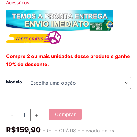
Acessórios
Compre 2 ou mais unidades desse produto e ganhe
10% de desconto.
Modelo
Óculos
Comprar
-
+
Para
Motociclista
R$
159,90
Com
FRETE GRÁTIS - Enviado pelos
Adaptação