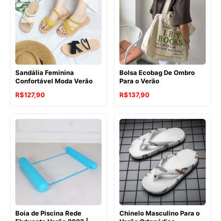
Sandália Feminina
Bolsa Ecobag De Ombro
Confortável Moda Verão
Para o Verão
R$
127,90
R$
137,90
Boia de Piscina Rede
Chinelo Masculino Para o