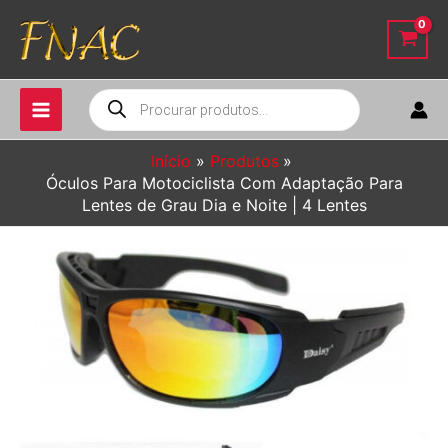
Ir
para
o
conteúdo
Pesquisar
produtos
Início
Produtos
Óculos Para Motociclista Com Adaptação Para
Lentes de Grau Dia e Noite | 4 Lentes