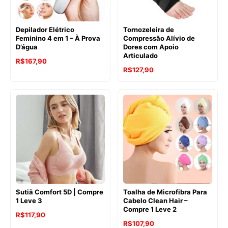
Depilador Elétrico
Tornozeleira de
Feminino 4 em 1 – À Prova
Compressão Alívio de
D’água
Dores com Apoio
Articulado
R$
167,90
R$
127,90
Sutiã Comfort 5D | Compre
Toalha de Microfibra Para
1 Leve 3
Cabelo Clean Hair –
Compre 1 Leve 2
R$
117,90
R$
107,90