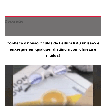
(Compre
1
e
Leve
2)
Descrição
quantidade
Informação adicional
Conheça o nosso Óculos de Leitura K90 unissex e
enxergue em qualquer distância com clareza e
nitidez!