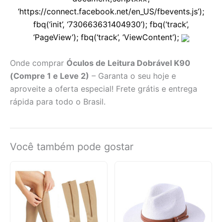
‘https://connect.facebook.net/en_US/fbevents.js’);
fbq(‘init’, ‘730663631404930’); fbq(‘track’,
‘PageView’); fbq(‘track’, ‘ViewContent’);
Onde comprar
Óculos de Leitura Dobrável K90
(Compre 1 e Leve 2)
– Garanta o seu hoje e
aproveite a oferta especial! Frete grátis e entrega
rápida para todo o Brasil.
Você também pode gostar