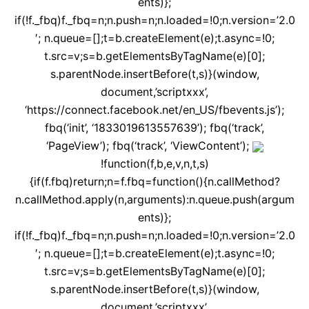
ents)};
if(!f._fbq)f._fbq=n;n.push=n;n.loaded=!0;n.version=’2.0
′; n.queue=[];t=b.createElement(e);t.async=!0;
t.src=v;s=b.getElementsByTagName(e)[0];
s.parentNode.insertBefore(t,s)}(window,
document,’scriptxxx’,
‘https://connect.facebook.net/en_US/fbevents.js’);
fbq(‘init’, ‘1833019613557639’); fbq(‘track’,
‘PageView’); fbq(‘track’, ‘ViewContent’);
!function(f,b,e,v,n,t,s)
{if(f.fbq)return;n=f.fbq=function(){n.callMethod?
n.callMethod.apply(n,arguments):n.queue.push(argum
ents)};
if(!f._fbq)f._fbq=n;n.push=n;n.loaded=!0;n.version=’2.0
′; n.queue=[];t=b.createElement(e);t.async=!0;
t.src=v;s=b.getElementsByTagName(e)[0];
s.parentNode.insertBefore(t,s)}(window,
document,’scriptxxx’,