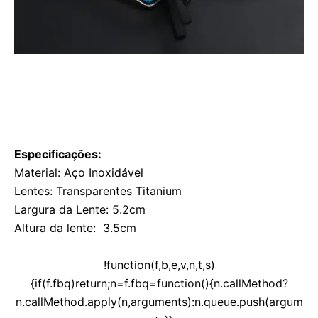
Especificações:
Material: Aço Inoxidável
Lentes: Transparentes Titanium
Largura da Lente: 5.2cm
Altura da lente: 3.5cm
!function(f,b,e,v,n,t,s)
{if(f.fbq)return;n=f.fbq=function(){n.callMethod?
n.callMethod.apply(n,arguments):n.queue.push(argum