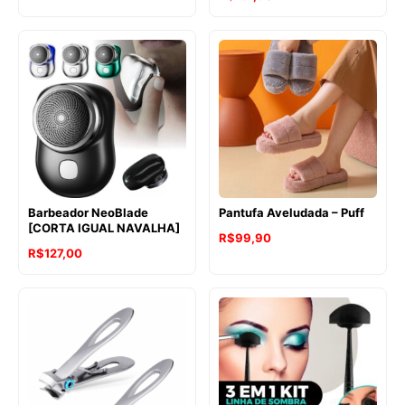
Barbeador NeoBlade
Pantufa Aveludada – Puff
[CORTA IGUAL NAVALHA]
R$
99,90
R$
127,00