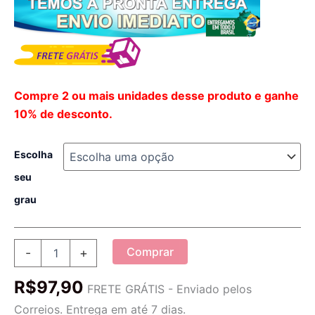
Compre 2 ou mais unidades desse produto e ganhe
10% de desconto.
Escolha
seu
grau
Óculos
Comprar
-
+
de
Leitura
R$
97,90
Dobrável
FRETE GRÁTIS - Enviado pelos
K90
Correios. Entrega em até 7 dias.