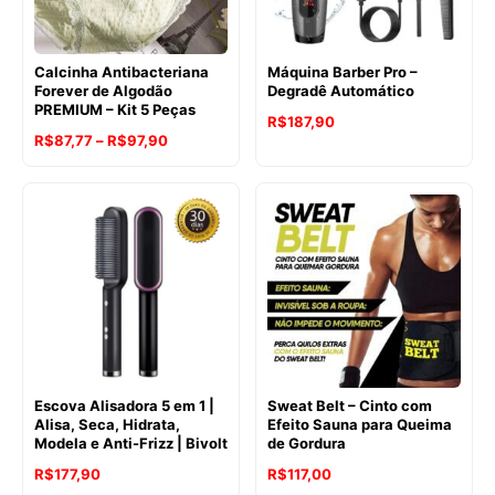
Calcinha Antibacteriana
Máquina Barber Pro –
Forever de Algodão
Degradê Automático
PREMIUM – Kit 5 Peças
R$
187,90
Faixa
R$
87,77
–
R$
97,90
de
preço:
R$87,77
através
R$97,90
Escova Alisadora 5 em 1 |
Sweat Belt – Cinto com
Alisa, Seca, Hidrata,
Efeito Sauna para Queima
Modela e Anti-Frizz | Bivolt
de Gordura
R$
177,90
R$
117,00