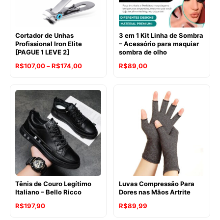
Cortador de Unhas
3 em 1 Kit Linha de Sombra
Profissional Iron Elite
– Acessório para maquiar
[PAGUE 1 LEVE 2]
sombra de olho
Faixa
R$
107,00
–
R$
174,00
R$
89,00
de
preço:
R$107,00
através
R$174,00
Tênis de Couro Legítimo
Luvas Compressão Para
Italiano – Bello Ricco
Dores nas Mãos Artrite
R$
197,90
R$
89,99