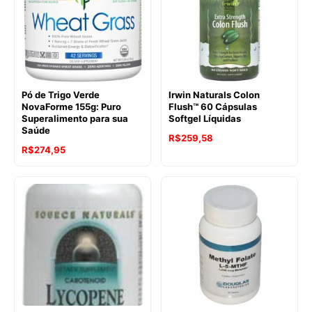
Pó de Trigo Verde
Irwin Naturals Colon
NovaForme 155g: Puro
Flush™ 60 Cápsulas
Superalimento para sua
Softgel Líquidas
Saúde
R$
259,58
R$
274,95