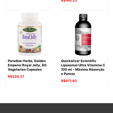
R$
160,23
preço
preço
original
atual
era:
é:
R$330,75.
R$289,43.
Paradise Herbs, Golden
Quicksilver Scientific
Emperor Royal Jelly, 60
Liposomal Ultra Vitamina C
Vegetarian Capsules
100 ml – Máxima Absorção
e Pureza
R$
236,37
R$
471,60