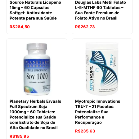
Source Naturals Licopeno
Douglas Labs Metil Folato
15mg – 60 Cápsulas
L-5-MTHF 60 Tabletes –
Softgel: Antioxidante
Sua Fonte Premium de
Potente para sua Saúde
Folato Ativo no Brasil
O
O
R$
264,50
R$
262,73
preço
preço
original
atual
era:
é:
R$356,84.
R$264,50.
Planetary Herbals Ervaals
Myotropic Innovations
Full Spectrum Soja
TRU-7 – 21 Pacotes:
1000mg – 60 Tabletes:
Potencialize Sua
Potencialize sua Saúde
Performance e
com Extrato de Soja de
Recuperação
Alta Qualidade no Brasil
R$
235,63
R$
185,95