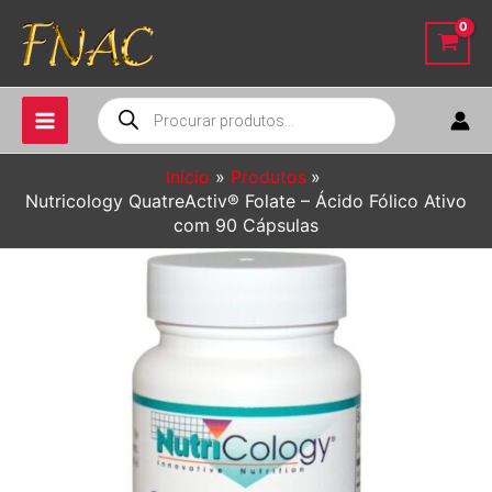
Ir
para
o
conteúdo
Pesquisar
produtos
Início
Produtos
Nutricology QuatreActiv® Folate – Ácido Fólico Ativo
com 90 Cápsulas