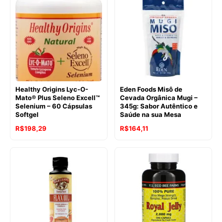
Healthy Origins Lyc-O-
Eden Foods Misô de
Mato® Plus Seleno Excell™
Cevada Orgânica Mugi –
Selenium – 60 Cápsulas
345g: Sabor Autêntico e
Softgel
Saúde na sua Mesa
O
O
R$
198,29
R$
164,11
preço
preço
original
atual
era:
é:
R$283,40.
R$198,29.