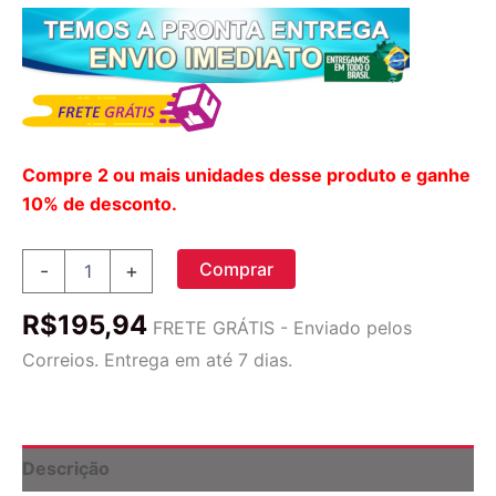
Compre 2 ou mais unidades desse produto e ganhe
10% de desconto.
Nutricology
Comprar
-
+
QuatreActiv®
Folate
R$
195,94
-
FRETE GRÁTIS - Enviado pelos
Ácido
Correios. Entrega em até 7 dias.
Fólico
Ativo
com
90
Cápsulas
Descrição
quantidade