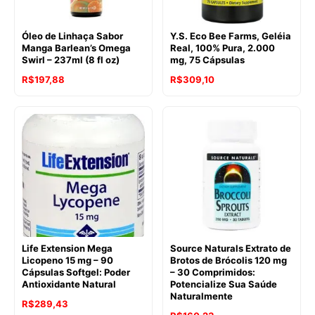
Óleo de Linhaça Sabor
Y.S. Eco Bee Farms, Geléia
Manga Barlean’s Omega
Real, 100% Pura, 2.000
Swirl – 237ml (8 fl oz)
mg, 75 Cápsulas
R$
197,88
R$
309,10
Life Extension Mega
Source Naturals Extrato de
Licopeno 15 mg – 90
Brotos de Brócolis 120 mg
Cápsulas Softgel: Poder
– 30 Comprimidos:
Antioxidante Natural
Potencialize Sua Saúde
Naturalmente
O
O
R$
289,43