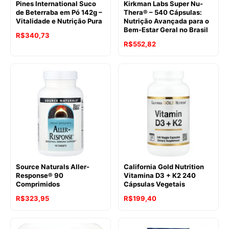
Pines International Suco
Kirkman Labs Super Nu-
de Beterraba em Pó 142g –
Thera® – 540 Cápsulas:
Vitalidade e Nutrição Pura
Nutrição Avançada para o
Bem-Estar Geral no Brasil
R$
340,73
R$
552,82
Source Naturals Aller-
California Gold Nutrition
Response® 90
Vitamina D3 + K2 240
Comprimidos
Cápsulas Vegetais
R$
323,95
R$
199,40