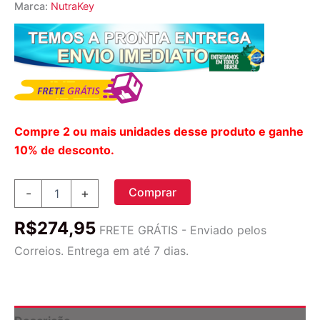
Marca:
NutraKey
Compre 2 ou mais unidades desse produto e ganhe
10% de desconto.
NutraKey
Comprar
-
+
Arginina
em
R$
274,95
Pó
FRETE GRÁTIS - Enviado pelos
250g:
Correios. Entrega em até 7 dias.
Energia
e
Desempenho
Muscular
quantidade