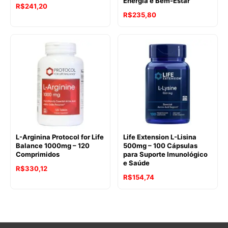
Energia e Bem-Estar
R$
241,20
R$
235,80
L-Arginina Protocol for Life
Life Extension L-Lisina
Balance 1000mg – 120
500mg – 100 Cápsulas
Comprimidos
para Suporte Imunológico
e Saúde
R$
330,12
R$
154,74