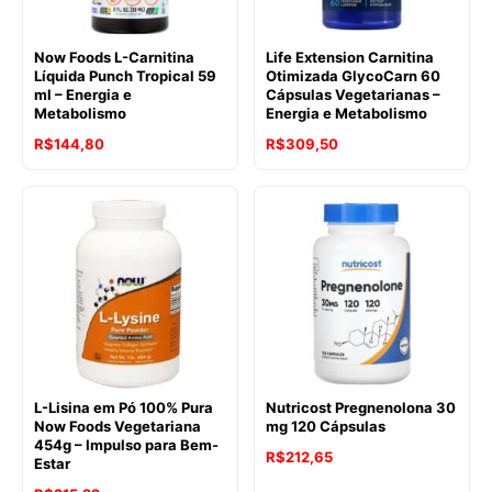
Now Foods L-Carnitina
Life Extension Carnitina
Líquida Punch Tropical 59
Otimizada GlycoCarn 60
ml – Energia e
Cápsulas Vegetarianas –
Metabolismo
Energia e Metabolismo
R$
144,80
R$
309,50
L-Lisina em Pó 100% Pura
Nutricost Pregnenolona 30
Now Foods Vegetariana
mg 120 Cápsulas
454g – Impulso para Bem-
R$
212,65
Estar