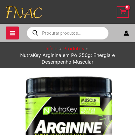
Ir
para
o
conteúdo
Pesquisar
produtos
Início
Produtos
NutraKey Arginina em Pó 250g: Energia e
Desempenho Muscular