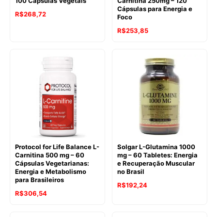
100 Cápsulas Vegetais
Carnitina 250mg – 120
Cápsulas para Energia e
R$
268,72
Foco
R$
253,85
Protocol for Life Balance L-
Solgar L-Glutamina 1000
Carnitina 500 mg – 60
mg – 60 Tabletes: Energia
Cápsulas Vegetarianas:
e Recuperação Muscular
Energia e Metabolismo
no Brasil
para Brasileiros
R$
192,24
R$
306,54