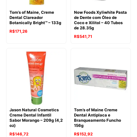
Tom’s of Maine, Creme
Now Foods Xyliwhite Pasta
Dental Clareador
de Dente com Óleo de
Botanically Bright™ – 133g
Coco e Xilitol – 40 Tubos
de 28.35g
R$
171,26
R$
541,71
Jason Natural Cosmetics
Tom’s of Maine Creme
Creme Dental Infantil
Dental Antiplaca e
Sabor Morango – 209g (4,2
Branqueamento Funcho
oz)
156g
R$
146,72
R$
152,92