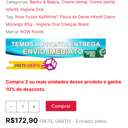
Categorias:
Banho & Beleza
,
Creme dental
,
Creme dental
infantil
,
Higiene Oral
Tag:
Now Foods XyliWhite™ Pasta de Dente Infantil Sabor
Morango 85g - Higiene Oral Crianças Brasil
Marca:
NOW Foods
Compre 2 ou mais unidades desse produto e ganhe
10% de desconto.
Now
Comprar
-
+
Foods
XyliWhite
R$
172,90
Pasta
FRETE GRÁTIS - Enviado pelos
de