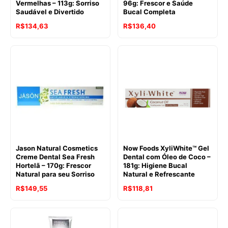
Vermelhas – 113g: Sorriso
96g: Frescor e Saúde
Saudável e Divertido
Bucal Completa
R$
134,63
R$
136,40
Jason Natural Cosmetics
Now Foods XyliWhite™ Gel
Creme Dental Sea Fresh
Dental com Óleo de Coco –
Hortelã – 170g: Frescor
181g: Higiene Bucal
Natural para seu Sorriso
Natural e Refrescante
R$
149,55
R$
118,81