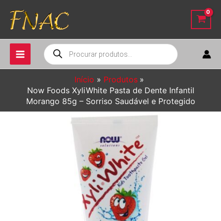
Ir
para
o
conteúdo
Pesquisar
produtos
Início
Produtos
Now Foods XyliWhite Pasta de Dente Infantil
Morango 85g – Sorriso Saudável e Protegido