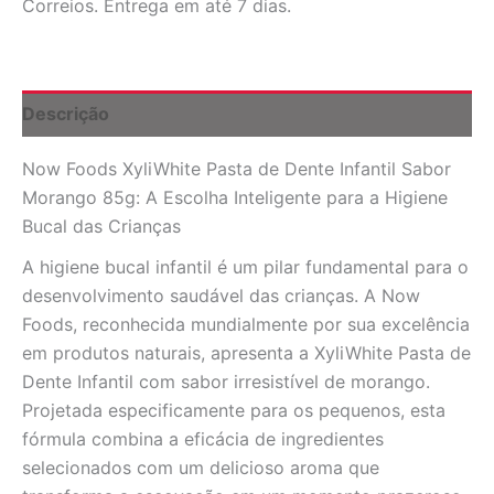
Correios. Entrega em até 7 dias.
Dente
Infantil
Morango
85g
-
Descrição
Sorriso
Saudável
Now Foods XyliWhite Pasta de Dente Infantil Sabor
e
Protegido
Morango 85g: A Escolha Inteligente para a Higiene
quantidade
Bucal das Crianças
A higiene bucal infantil é um pilar fundamental para o
desenvolvimento saudável das crianças. A Now
Foods, reconhecida mundialmente por sua excelência
em produtos naturais, apresenta a XyliWhite Pasta de
Dente Infantil com sabor irresistível de morango.
Projetada especificamente para os pequenos, esta
fórmula combina a eficácia de ingredientes
selecionados com um delicioso aroma que