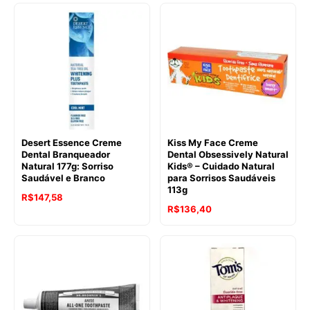
Desert Essence Creme
Kiss My Face Creme
Dental Branqueador
Dental Obsessively Natural
Natural 177g: Sorriso
Kids® – Cuidado Natural
Saudável e Branco
para Sorrisos Saudáveis
113g
R$
147,58
R$
136,40