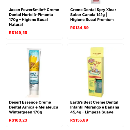
Jason PowerSmile® Creme
Creme Dental Spry Xlear
Dental Hortelã-Pimenta
Sabor Canela 141g |
170g – Higiene Bucal
Higiene Bucal Premium
Natural
R$
134,89
R$
149,55
Desert Essence Creme
Earth’s Best Creme Dental
Dental Arnica e Melaleuca
Infantil Morango e Banana
Wintergreen 176g
45,4g – Limpeza Suave
R$
160,23
R$
155,89