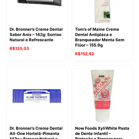
Dr. Bronner’s Creme Dental
Tom’s of Maine Creme
Sabor Anis – 142g: Sorriso
Dental Antiplaca e
Natural e Refrescante
Branqueador Menta Sem
Flúor – 155.9g
R$
135,03
R$
152,92
Dr. Bronner’s Creme Dental
Now Foods XyliWhite Pasta
All-One Hortelã-Pimenta
de Dente Infantil –
142g – Frescor Natural e
Proteção e Frescor para