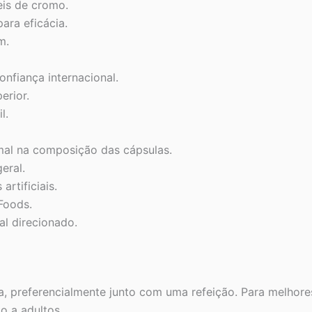
eis de cromo.
ra eficácia.
m.
nfiança internacional.
erior.
l.
mal na composição das cápsulas.
eral.
artificiais.
Foods.
al direcionado.
, preferencialmente junto com uma refeição. Para melhores 
o a adultos.