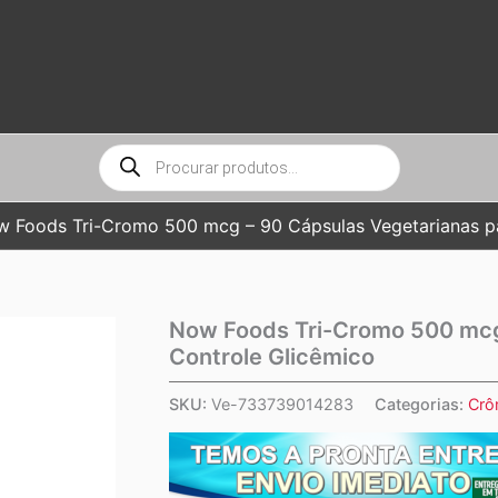
Pesquisar
produtos
 Foods Tri-Cromo 500 mcg – 90 Cápsulas Vegetarianas pa
Now Foods Tri-Cromo 500 mcg
Controle Glicêmico
SKU:
Ve-733739014283
Categorias:
Crô