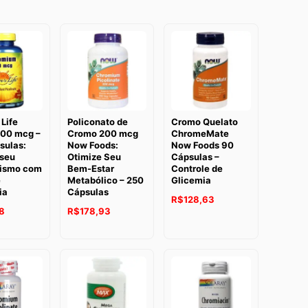
 Life
Policonato de
Cromo Quelato
00 mcg –
Cromo 200 mcg
ChromeMate
sulas:
Now Foods:
Now Foods 90
 seu
Otimize Seu
Cápsulas –
ismo com
Bem-Estar
Controle de
e
Metabólico – 250
Glicemia
ia
Cápsulas
R$
128,63
8
R$
178,93