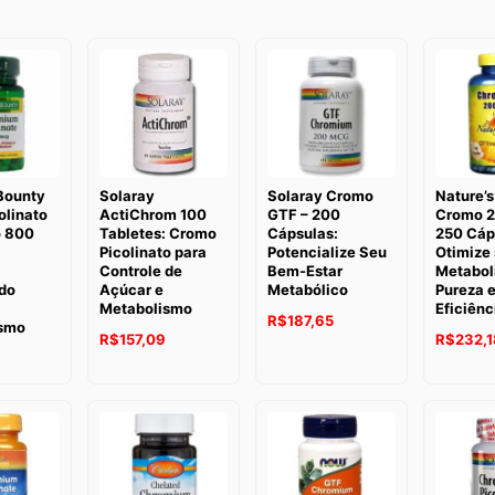
Bounty
Solaray
Solaray Cromo
Nature’s
olinato
ActiChrom 100
GTF – 200
Cromo 2
 800
Tabletes: Cromo
Cápsulas:
250 Cáp
Picolinato para
Potencialize Seu
Otimize
Controle de
Bem-Estar
Metabol
do
Açúcar e
Metabólico
Pureza 
Metabolismo
Eficiênc
R$
187,65
smo
R$
157,09
R$
232,1