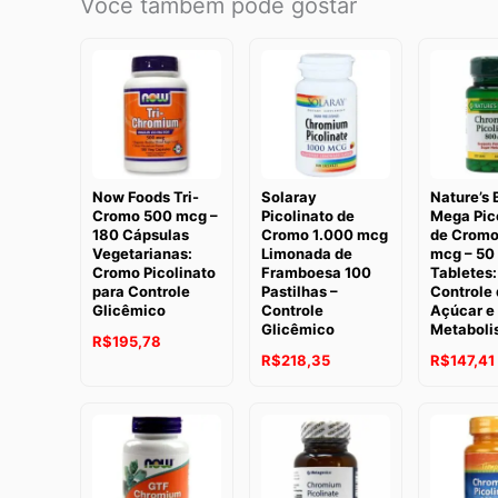
Você também pode gostar
Now Foods Tri-
Solaray
Nature’s 
Cromo 500 mcg –
Picolinato de
Mega Pic
180 Cápsulas
Cromo 1.000 mcg
de Cromo
Vegetarianas:
Limonada de
mcg – 50
Cromo Picolinato
Framboesa 100
Tabletes:
para Controle
Pastilhas –
Controle 
Glicêmico
Controle
Açúcar e
Glicêmico
Metaboli
R$
195,78
R$
218,35
R$
147,41