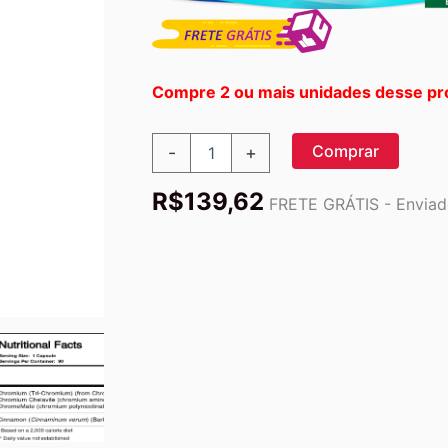
Compre 2 ou mais unidades desse pr
Now
Comprar
-
+
Foods
Tri-
R$
139,62
Cromo
FRETE GRÁTIS - Enviado
500
mcg
-
90
Cápsulas
Vegetarianas
para
Controle
Glicêmico
quantidade