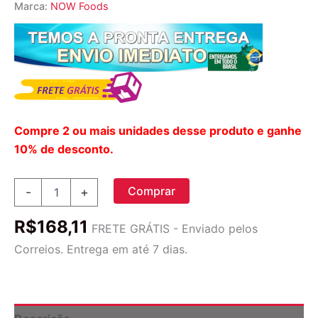
Marca:
NOW Foods
Compre 2 ou mais unidades desse produto e ganhe
10% de desconto.
Now
Comprar
-
+
Foods
Taurina
R$
168,11
em
FRETE GRÁTIS - Enviado pelos
Pó
Correios. Entrega em até 7 dias.
-
227g:
Energia
e
Bem-