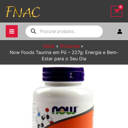
Ir
para
o
conteúdo
Pesquisar
produtos
Início
Produtos
Now Foods Taurina em Pó – 227g: Energia e Bem-
Estar para o Seu Dia