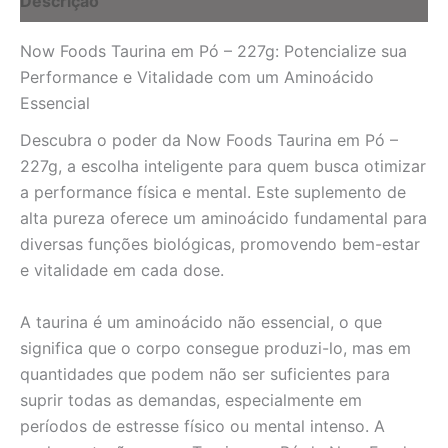
Descrição
Estar
para
Now Foods Taurina em Pó – 227g: Potencialize sua
o
Seu
Performance e Vitalidade com um Aminoácido
Dia
Essencial
quantidade
Descubra o poder da Now Foods Taurina em Pó –
227g, a escolha inteligente para quem busca otimizar
a performance física e mental. Este suplemento de
alta pureza oferece um aminoácido fundamental para
diversas funções biológicas, promovendo bem-estar
e vitalidade em cada dose.
A taurina é um aminoácido não essencial, o que
significa que o corpo consegue produzi-lo, mas em
quantidades que podem não ser suficientes para
suprir todas as demandas, especialmente em
períodos de estresse físico ou mental intenso. A