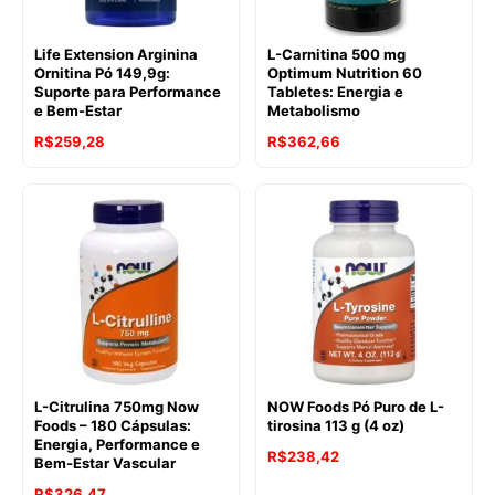
Life Extension Arginina
L-Carnitina 500 mg
Ornitina Pó 149,9g:
Optimum Nutrition 60
Suporte para Performance
Tabletes: Energia e
e Bem-Estar
Metabolismo
R$
259,28
R$
362,66
L-Citrulina 750mg Now
NOW Foods Pó Puro de L-
Foods – 180 Cápsulas:
tirosina 113 g (4 oz)
Energia, Performance e
R$
238,42
Bem-Estar Vascular
R$
326,47