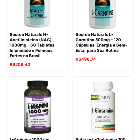
Source Naturals N-
Source Naturals L-
Acetilcisteína (NAC)
Carnitina 500mg – 120
1000mg – 60 Tabletes:
Cápsulas: Energia e Bem-
Imunidade e Pulmões
Estar para Sua Rotina
Fortes no Brasil
R$
498,74
R$
206,40
L-Arginina 1000 mg
Solaray L-Glutamina 100