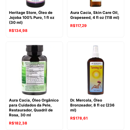
Heritage Store, Óleo de
Aura Cacia, Skin Care Oil,
Jojoba 100% Puro, 1 fl oz
Grapeseed, 4 fl oz (118 ml)
(30 ml)
R$
117,29
R$
134,98
Aura Cacia, Óleo Orgânico
Dr. Mercola, Óleo
para Cuidados da Pele,
Bronzeador, 8 fl oz (236
Restaurador, Quadril de
ml)
Rosa, 30 ml
R$
178,61
R$
182,38