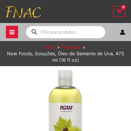
Ir
para
o
conteúdo
Pesquisar
produtos
Início
Produtos
Now Foods, Soluções, Óleo de Semente de Uva, 473
ml (16 fl oz)