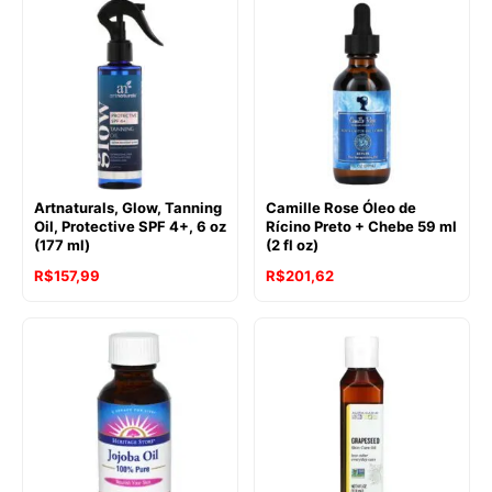
Artnaturals, Glow, Tanning
Camille Rose Óleo de
Oil, Protective SPF 4+, 6 oz
Rícino Preto + Chebe 59 ml
(177 ml)
(2 fl oz)
R$
157,99
R$
201,62