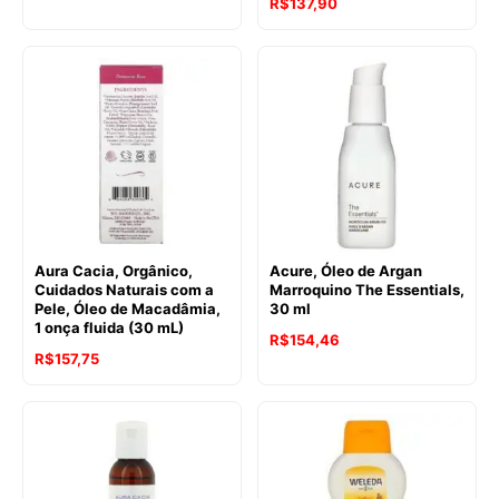
R$
137,90
Aura Cacia, Orgânico,
Acure, Óleo de Argan
Cuidados Naturais com a
Marroquino The Essentials,
Pele, Óleo de Macadâmia,
30 ml
1 onça fluida (30 mL)
R$
154,46
R$
157,75