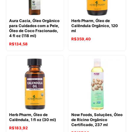
Aura Cacia, Óleo Orgânico
Herb Pharm, Óleo de
para Cuidados com a Pele,
Calêndula Orgânico, 120
Óleo de Coco Fracionado,
ml
4 fl oz (118 ml)
R$
359,40
R$
134,58
Herb Pharm, Óleo de
Now Foods, Soluções, Óleo
Calêndula, 1 fl oz (30 ml)
de Rícino Orgânico
Certificado, 237 ml
R$
183,92