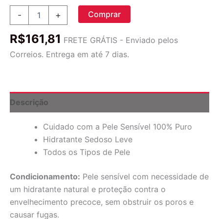
Now
Comprar
-
+
Foods,
Soluções,
R$
161,81
Óleo
FRETE GRÁTIS - Enviado pelos
de
Correios. Entrega em até 7 dias.
Semente
de
Uva,
473
ml
Descrição
(16
fl
Cuidado com a Pele Sensível 100% Puro
oz)
quantidade
Hidratante Sedoso Leve
Todos os Tipos de Pele
Condicionamento:
Pele sensível com necessidade de
um hidratante natural e proteção contra o
envelhecimento precoce, sem obstruir os poros e
causar fugas.