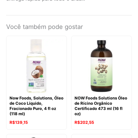
Você também pode gostar
Now Foods, Solutions, Óleo
NOW Foods Solutions Óleo
de Coco Líquido,
de Rícino Orgânico
Fracionado Puro, 4 fl oz
Certificado 473 ml (16 fl
(118 ml)
oz)
R$
139,15
R$
202,55