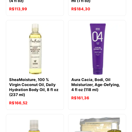
(4 fl oz)
ml (1 fl oz)
R$
113,99
R$
184,30
SheaMoisture, 100 %
Aura Cacia, Bodi, Oil
Virgin Coconut Oil, Daily
Moisturizer, Age-Defying,
Hydration Body Oil, 8 fl oz
4 fl oz (118 ml)
(237 ml)
R$
161,36
R$
166,52