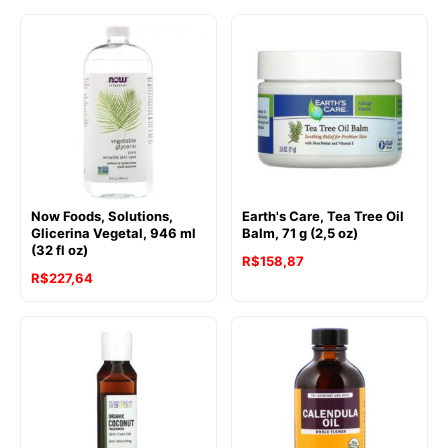
Now Foods, Solutions,
Earth's Care, Tea Tree Oil
Glicerina Vegetal, 946 ml
Balm, 71 g (2,5 oz)
(32 fl oz)
R$
158,87
R$
227,64