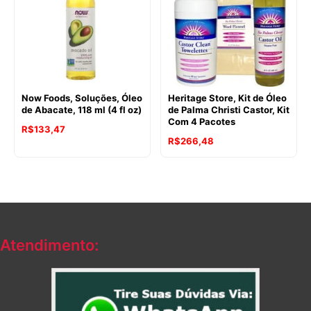
Now Foods, Soluções, Óleo
Heritage Store, Kit de Óleo
de Abacate, 118 ml (4 fl oz)
de Palma Christi Castor, Kit
Com 4 Pacotes
R$
133,47
R$
266,48
Atendimento: