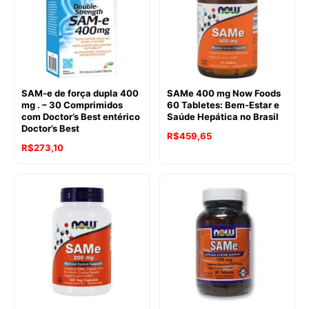
SAM-e de força dupla 400
SAMe 400 mg Now Foods
mg . – 30 Comprimidos
60 Tabletes: Bem-Estar e
com Doctor’s Best entérico
Saúde Hepática no Brasil
Doctor’s Best
R$
459,65
O
O
R$
273,10
preço
preço
original
atual
era:
é:
R$445,10.
R$273,10.