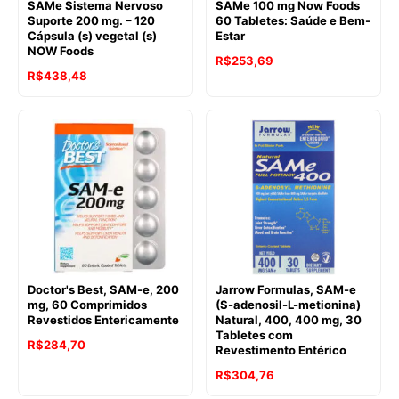
SAMe Sistema Nervoso
SAMe 100 mg Now Foods
Suporte 200 mg. – 120
60 Tabletes: Saúde e Bem-
Cápsula (s) vegetal (s)
Estar
NOW Foods
R$
253,69
O
O
R$
438,48
preço
preço
original
atual
era:
é:
R$644,96.
R$438,48.
Doctor's Best, SAM-e, 200
Jarrow Formulas, SAM-e
mg, 60 Comprimidos
(S-adenosil-L-metionina)
Revestidos Entericamente
Natural, 400, 400 mg, 30
Tabletes com
R$
284,70
Revestimento Entérico
R$
304,76