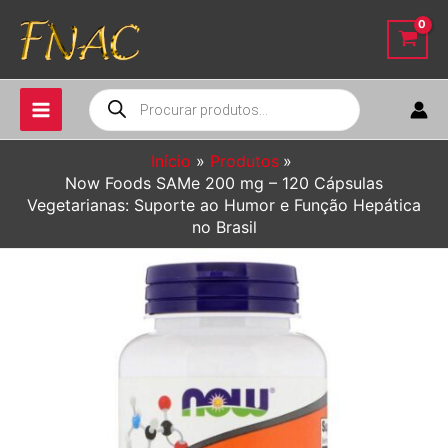
Ir
para
o
conteúdo
Pesquisar
produtos
Início
Produtos
Now Foods SAMe 200 mg – 120 Cápsulas
Vegetarianas: Suporte ao Humor e Função Hepática
no Brasil