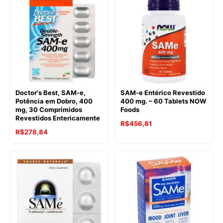
Doctor's Best, SAM-e,
SAM-e Entérico Revestido
Potência em Dobro, 400
400 mg. – 60 Tablets NOW
mg, 30 Comprimidos
Foods
Revestidos Entericamente
O
O
R$
456,81
R$
278,84
preço
preço
original
atual
era:
é:
R$637,38.
R$456,81.