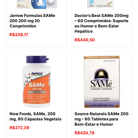
Jarrow Formulas SAMe
Doctor’s Best SAMe 200mg
200 200 mg 20
– 60 Comprimidos: Suporte
Comprimidos
ao Humor e Bem-Estar
Hepático
R$
238,17
R$
440,50
Now Foods, SAMe, 200
Source Naturals SAMe 200
mg, 60 Cápsulas Vegetais
mg – 60 Tabletes para
Bem-Estar e Humor
R$
272,39
R$
420,78