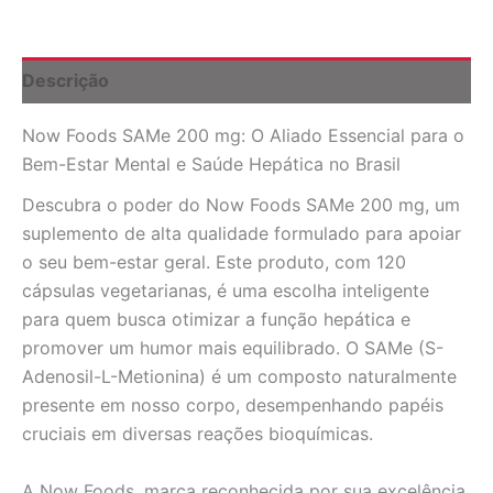
120
Cápsulas
Vegetarianas:
Suporte
Descrição
ao
Humor
Now Foods SAMe 200 mg: O Aliado Essencial para o
e
Função
Bem-Estar Mental e Saúde Hepática no Brasil
Hepática
no
Descubra o poder do Now Foods SAMe 200 mg, um
Brasil
suplemento de alta qualidade formulado para apoiar
quantidade
o seu bem-estar geral. Este produto, com 120
cápsulas vegetarianas, é uma escolha inteligente
para quem busca otimizar a função hepática e
promover um humor mais equilibrado. O SAMe (S-
Adenosil-L-Metionina) é um composto naturalmente
presente em nosso corpo, desempenhando papéis
cruciais em diversas reações bioquímicas.
A Now Foods, marca reconhecida por sua excelência