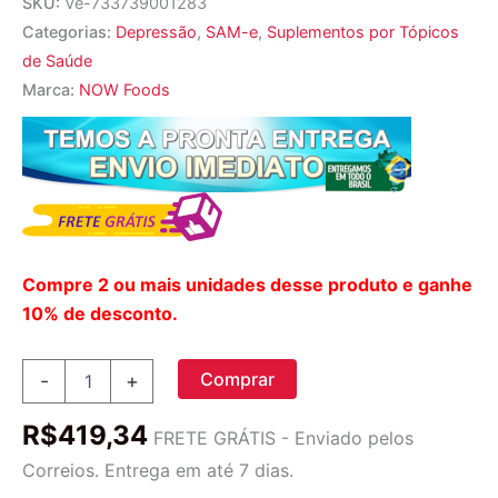
SKU:
Ve-733739001283
Categorias:
Depressão
,
SAM-e
,
Suplementos por Tópicos
de Saúde
Marca:
NOW Foods
Compre 2 ou mais unidades desse produto e ganhe
10% de desconto.
Now
Comprar
-
+
Foods
SAMe
R$
419,34
200
FRETE GRÁTIS - Enviado pelos
mg
Correios. Entrega em até 7 dias.
-