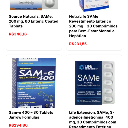
Source Naturals, SAMe,
NutraLife SAMe
200 mg, 60 Enteric Coated
Revestimento Entérico
Tablets
200 mg – 30 Comprimidos
para Bem-Estar Mental e
R$
348,16
Hepático
R$
231,55
Sam-e 400 – 30 Tablets
Life Extension, SAMe, S-
Jarrow Formulas
adenosilmetionina, 400
mg, 30 Comprimidos com
R$
294,80
Revestimento Entérico