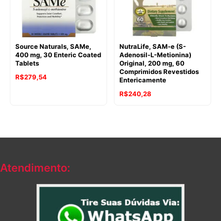
Source Naturals, SAMe,
NutraLife, SAM-e (S-
400 mg, 30 Enteric Coated
Adenosil-L-Metionina)
Tablets
Original, 200 mg, 60
Comprimidos Revestidos
R$
279,54
Entericamente
R$
240,28
Atendimento: