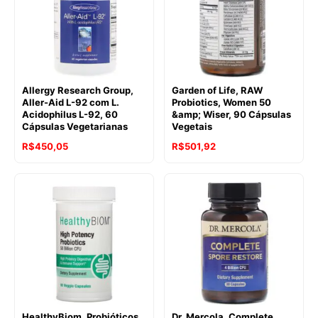
Allergy Research Group,
Garden of Life, RAW
Aller-Aid L-92 com L.
Probiotics, Women 50
Acidophilus L-92, 60
&amp; Wiser, 90 Cápsulas
Cápsulas Vegetarianas
Vegetais
R$
450,05
R$
501,92
HealthyBiom, Probióticos
Dr. Mercola, Complete