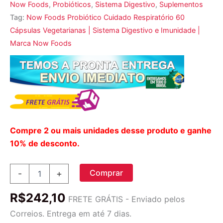
Now Foods
,
Probióticos
,
Sistema Digestivo
,
Suplementos
Tag:
Now Foods Probiótico Cuidado Respiratório 60
Cápsulas Vegetarianas | Sistema Digestivo e Imunidade |
Marca Now Foods
Compre 2 ou mais unidades desse produto e ganhe
10% de desconto.
Now
Comprar
-
+
Foods,
Probiótico
R$
242,10
Cuidado
FRETE GRÁTIS - Enviado pelos
Respiratório,
Correios. Entrega em até 7 dias.
60