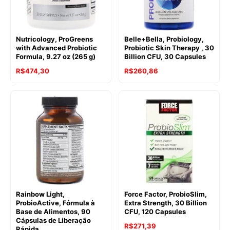
Nutricology, ProGreens
Belle+Bella, Probiology,
with Advanced Probiotic
Probiotic Skin Therapy , 30
Formula, 9.27 oz (265 g)
Billion CFU, 30 Capsules
R$
474,30
R$
260,86
Rainbow Light,
Force Factor, ProbioSlim,
ProbioActive, Fórmula à
Extra Strength, 30 Billion
Base de Alimentos, 90
CFU, 120 Capsules
Cápsulas de Liberação
R$
271,39
Rápida