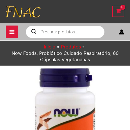
Ir
para
o
conteúdo
Pesquisar
produtos
Início
Produtos
Now Foods, Probiótico Cuidado Respiratório, 60
Cápsulas Vegetarianas