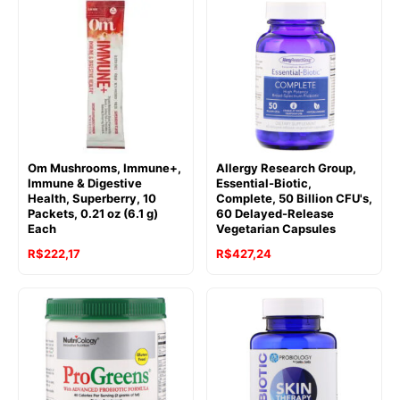
Om Mushrooms, Immune+,
Allergy Research Group,
Immune & Digestive
Essential-Biotic,
Health, Superberry, 10
Complete, 50 Billion CFU's,
Packets, 0.21 oz (6.1 g)
60 Delayed-Release
Each
Vegetarian Capsules
R$
222,17
R$
427,24