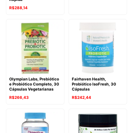
R$
288,14
Olympian Labs, Prebiótico
Fairhaven Health,
e Probiótico Completo, 30
Probiótico IsoFresh, 30
Cápsulas Vegetarianas
Cápsulas
R$
266,43
R$
242,44