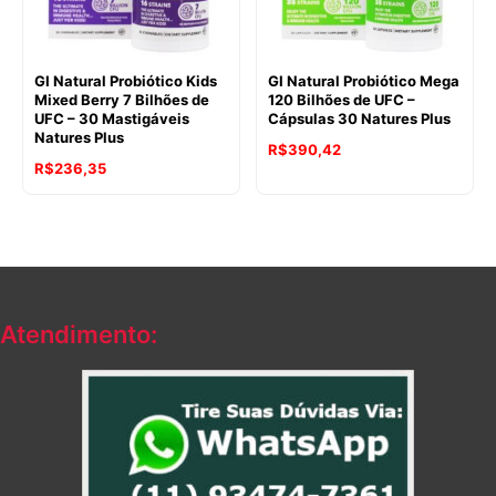
GI Natural Probiótico Kids
GI Natural Probiótico Mega
Mixed Berry 7 Bilhões de
120 Bilhões de UFC –
UFC – 30 Mastigáveis
Cápsulas 30 Natures Plus
Natures Plus
O
O
R$
390,42
O
O
R$
236,35
preço
preço
preço
preço
original
atual
original
atual
era:
é:
era:
é:
R$422,13.
R$390,42.
R$255,55.
R$236,35.
Atendimento: