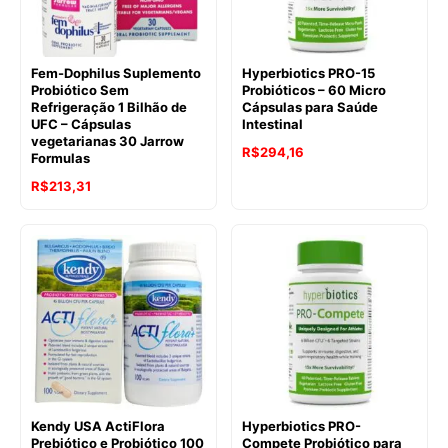
Fem-Dophilus Suplemento
Hyperbiotics PRO-15
Probiótico Sem
Probióticos – 60 Micro
Refrigeração 1 Bilhão de
Cápsulas para Saúde
UFC – Cápsulas
Intestinal
vegetarianas 30 Jarrow
R$
294,16
Formulas
R$
213,31
Kendy USA ActiFlora
Hyperbiotics PRO-
Prebiótico e Probiótico 100
Compete Probiótico para