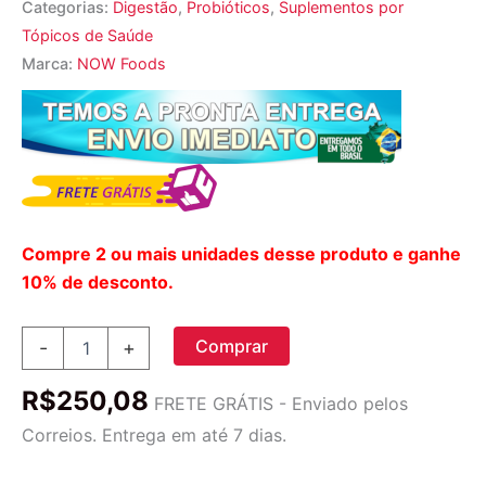
Categorias:
Digestão
,
Probióticos
,
Suplementos por
Tópicos de Saúde
Marca:
NOW Foods
Compre 2 ou mais unidades desse produto e ganhe
10% de desconto.
Now
Comprar
-
+
Foods
Defesa
R$
250,08
Probiótica
FRETE GRÁTIS - Enviado pelos
90
Correios. Entrega em até 7 dias.
Cápsulas
Vegetarianas