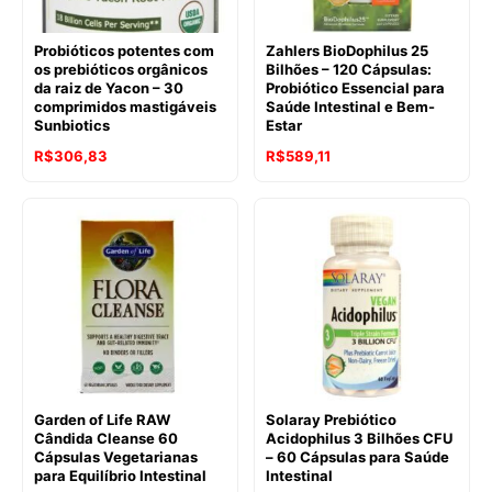
Probióticos potentes com
Zahlers BioDophilus 25
os prebióticos orgânicos
Bilhões – 120 Cápsulas:
da raiz de Yacon – 30
Probiótico Essencial para
comprimidos mastigáveis
Saúde Intestinal e Bem-
Sunbiotics
Estar
R$
306,83
R$
589,11
Garden of Life RAW
Solaray Prebiótico
Cândida Cleanse 60
Acidophilus 3 Bilhões CFU
Cápsulas Vegetarianas
– 60 Cápsulas para Saúde
para Equilíbrio Intestinal
Intestinal