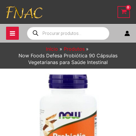
Ir
para
o
conteúdo
Pesquisar
produtos
Início
Produtos
Now Foods Defesa Probiótica 90 Cápsulas
Vegetarianas para Saúde Intestinal