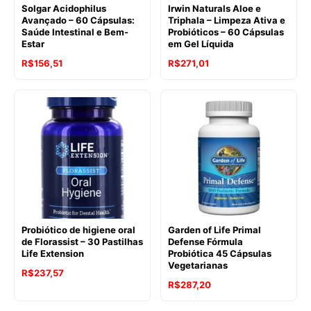
Solgar Acidophilus
Irwin Naturals Aloe e
Avançado – 60 Cápsulas:
Triphala – Limpeza Ativa e
Saúde Intestinal e Bem-
Probióticos – 60 Cápsulas
Estar
em Gel Líquida
R$
156,51
R$
271,01
Probiótico de higiene oral
Garden of Life Primal
de Florassist – 30 Pastilhas
Defense Fórmula
Life Extension
Probiótica 45 Cápsulas
Vegetarianas
R$
237,57
R$
287,20