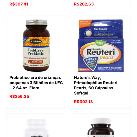
R$
397,41
R$
202,63
Probiótico cru de crianças
Nature's Way,
pequenas 3 Bilhões de UFC
Primadophilus Reuteri
– 2.64 oz. Flora
Pearls, 60 Cápsulas
Softgel
R$
256,35
R$
302,13