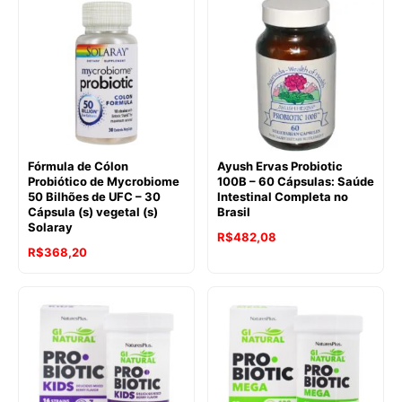
Fórmula de Cólon
Ayush Ervas Probiotic
Probiótico de Mycrobiome
100B – 60 Cápsulas: Saúde
50 Bilhões de UFC – 30
Intestinal Completa no
Cápsula (s) vegetal (s)
Brasil
Solaray
R$
482,08
R$
368,20