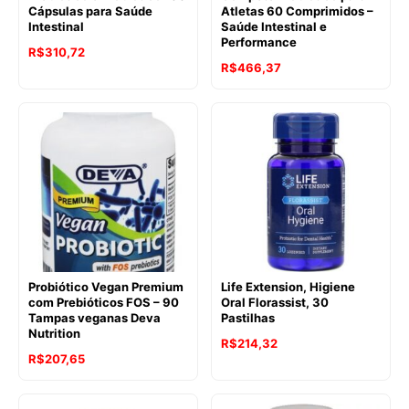
Cápsulas para Saúde
Atletas 60 Comprimidos –
Intestinal
Saúde Intestinal e
Performance
R$
310,72
R$
466,37
Probiótico Vegan Premium
Life Extension, Higiene
com Prebióticos FOS – 90
Oral Florassist, 30
Tampas veganas Deva
Pastilhas
Nutrition
R$
214,32
R$
207,65