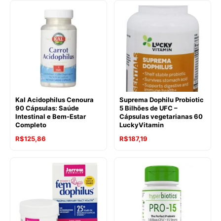
Kal Acidophilus Cenoura
Suprema Dophilu Probiotic
90 Cápsulas: Saúde
5 Bilhões de UFC –
Intestinal e Bem-Estar
Cápsulas vegetarianas 60
Completo
LuckyVitamin
O
O
R$
125,86
R$
187,19
preço
preço
original
atual
era:
é:
R$288,23.
R$187,19.