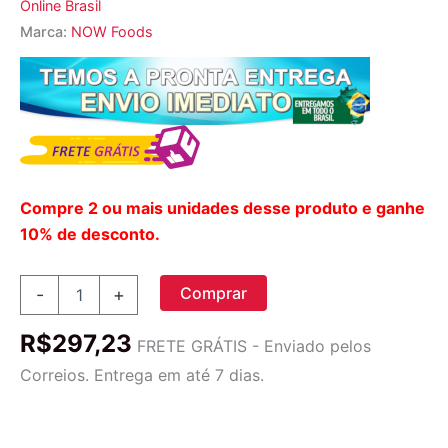
Online Brasil
Marca:
NOW Foods
Compre 2 ou mais unidades desse produto e ganhe
10% de desconto.
Now
Comprar
-
+
Foods
D-
R$
297,23
Ribose
FRETE GRÁTIS - Enviado pelos
Puro
Correios. Entrega em até 7 dias.
em
Pó
227g:
Energia