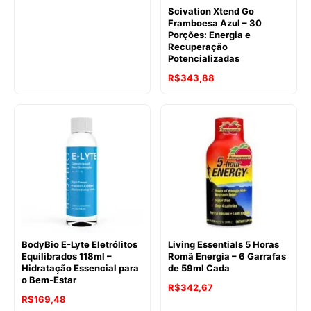
Scivation Xtend Go
Framboesa Azul – 30
Porções: Energia e
Recuperação
Potencializadas
R$
343,88
BodyBio E-Lyte Eletrólitos
Living Essentials 5 Horas
Equilibrados 118ml –
Romã Energia – 6 Garrafas
Hidratação Essencial para
de 59ml Cada
o Bem-Estar
R$
342,67
R$
169,48