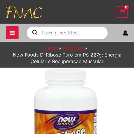
Ir
para
o
conteúdo
Pesquisar
produtos
Início
Produtos
Now Foods D-Ribose Puro em Pó 227g: Energia
Celular e Recuperação Muscular