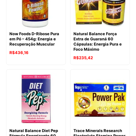
Now Foods D-Ribose Pura
Natural Balance Força
em Pó – 454g: Energia e
Extra de Guaraná 60
Recuperação Muscular
Cápsulas: Energia Pura e
Foco Máximo
R$
436,16
R$
235,42
Natural Balance Diet Pep
Trace Minerals Research
Fórmula Energizante 60
Electrolyte Stamina Power