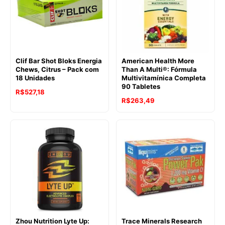
Clif Bar Shot Bloks Energia
American Health More
Chews, Citrus – Pack com
Than A Multi®: Fórmula
18 Unidades
Multivitamínica Completa
90 Tabletes
R$
527,18
R$
263,49
Zhou Nutrition Lyte Up:
Trace Minerals Research