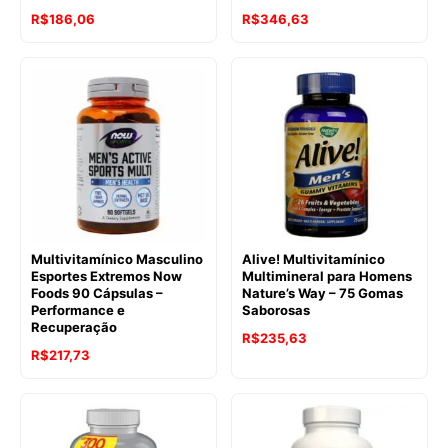
R$
186,06
R$
346,63
Multivitamínico Masculino
Alive! Multivitamínico
Esportes Extremos Now
Multimineral para Homens
Foods 90 Cápsulas –
Nature’s Way – 75 Gomas
Performance e
Saborosas
Recuperação
R$
235,63
R$
217,73