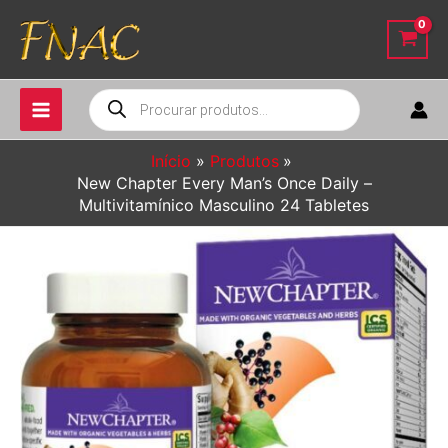
Ir
para
o
conteúdo
Pesquisar
produtos
Início
Produtos
New Chapter Every Man’s Once Daily –
Multivitamínico Masculino 24 Tabletes