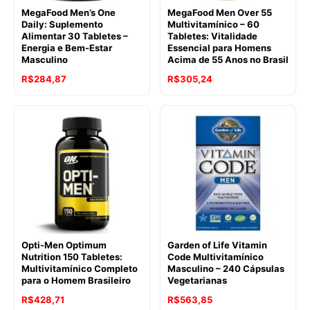
MegaFood Men’s One
MegaFood Men Over 55
Daily: Suplemento
Multivitamínico – 60
Alimentar 30 Tabletes –
Tabletes: Vitalidade
Energia e Bem-Estar
Essencial para Homens
Masculino
Acima de 55 Anos no Brasil
R$
284,87
R$
305,24
Opti-Men Optimum
Garden of Life Vitamin
Nutrition 150 Tabletes:
Code Multivitamínico
Multivitamínico Completo
Masculino – 240 Cápsulas
para o Homem Brasileiro
Vegetarianas
R$
428,71
R$
563,85