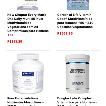
New Chapter Every Man’s
Garden of Life Vitamin
One Daily Multi 55 Plus:
Code® Multivitamínico
Multivitamínico
para Homens +50 – 240
Vegetariano com 24
Cápsulas Vegetarianas
Comprimidos para Homens
R$
563,85
+55
R$
313,25
Pure Encapsulations
Douglas Labs Complexo
Nutrientes Masculinos –
Vitamínico para Homens –