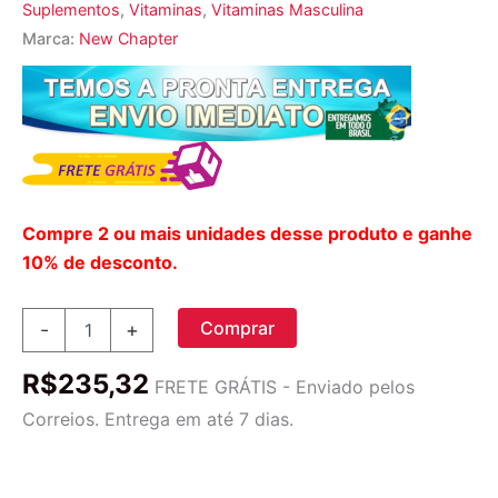
Suplementos
,
Vitaminas
,
Vitaminas Masculina
Marca:
New Chapter
Compre 2 ou mais unidades desse produto e ganhe
10% de desconto.
New
Comprar
-
+
Chapter
Every
R$
235,32
Man's
FRETE GRÁTIS - Enviado pelos
Once
Correios. Entrega em até 7 dias.
Daily
-
Multivitamínico
Masculino