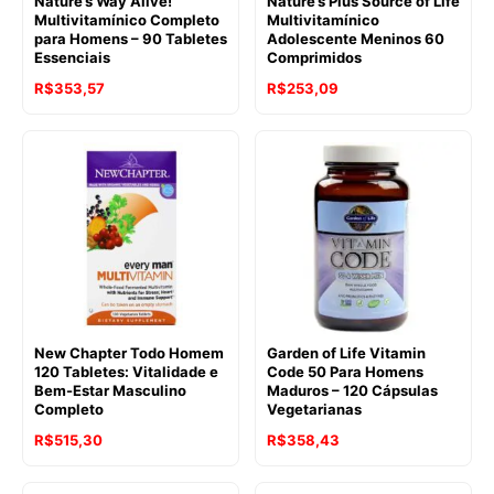
Nature’s Way Alive!
Nature’s Plus Source of Life
Multivitamínico Completo
Multivitamínico
para Homens – 90 Tabletes
Adolescente Meninos 60
Essenciais
Comprimidos
R$
353,57
R$
253,09
New Chapter Todo Homem
Garden of Life Vitamin
120 Tabletes: Vitalidade e
Code 50 Para Homens
Bem-Estar Masculino
Maduros – 120 Cápsulas
Completo
Vegetarianas
R$
515,30
R$
358,43