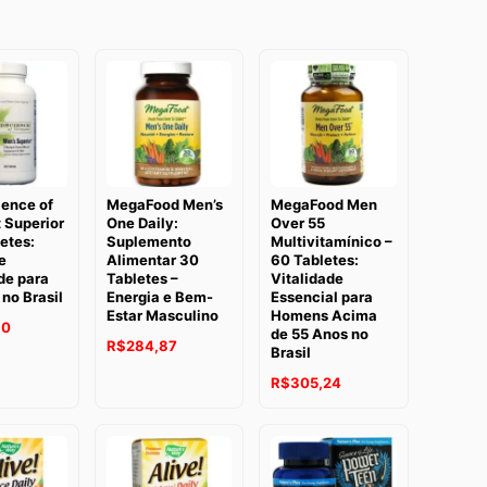
ience of
MegaFood Men’s
MegaFood Men
 Superior
One Daily:
Over 55
etes:
Suplemento
Multivitamínico –
e
Alimentar 30
60 Tabletes:
de para
Tabletes –
Vitalidade
no Brasil
Energia e Bem-
Essencial para
Estar Masculino
Homens Acima
90
de 55 Anos no
R$
284,87
Brasil
R$
305,24