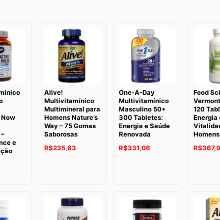
mínico
Alive!
One-A-Day
Food Sc
o
Multivitamínico
Multivitamínico
Vermont
Multimineral para
Masculino 50+
120 Tabl
 Now
Homens Nature’s
300 Tabletes:
Energia 
Way – 75 Gomas
Energia e Saúde
Vitalida
 –
Saborosas
Renovada
Homens 
nce e
R$
235,63
R$
331,06
R$
367,
ação