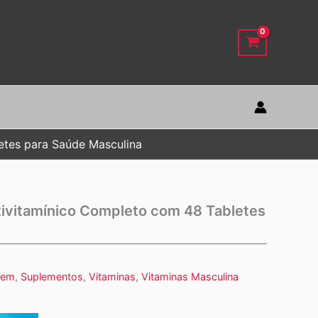
etes para Saúde Masculina
ivitamínico Completo com 48 Tabletes
mem
,
Suplementos
,
Vitaminas
,
Vitaminas Masculina