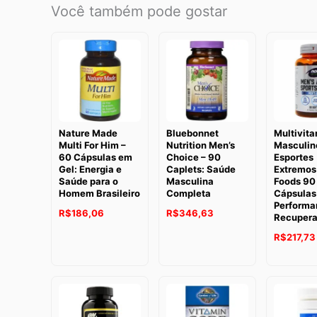
Você também pode gostar
Nature Made
Bluebonnet
Multivita
Multi For Him –
Nutrition Men’s
Masculin
60 Cápsulas em
Choice – 90
Esportes
Gel: Energia e
Caplets: Saúde
Extremos
Saúde para o
Masculina
Foods 90
Homem Brasileiro
Completa
Cápsulas
Performa
R$
186,06
R$
346,63
Recuper
R$
217,73