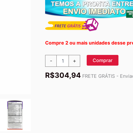
Compre 2 ou mais unidades desse pr
New
Comprar
-
+
Chapter
Every
R$
304,94
Man
FRETE GRÁTIS - Enviad
-
Multivitamínico
Completo
com
48
Tabletes
para
Saúde
Masculina