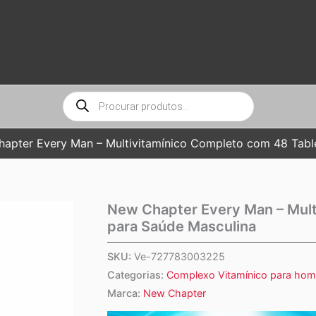
Pesquisar
produtos
apter Every Man – Multivitamínico Completo com 48 Tabl
New Chapter Every Man – Mult
para Saúde Masculina
SKU:
Ve-727783003225
Categorias:
Complexo Vitamínico para ho
Marca:
New Chapter