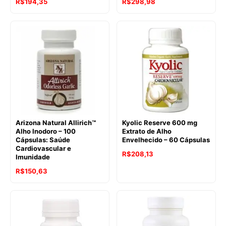
R$
194,35
R$
298,98
Arizona Natural Allirich™
Kyolic Reserve 600 mg
Alho Inodoro – 100
Extrato de Alho
Cápsulas: Saúde
Envelhecido – 60 Cápsulas
Cardiovascular e
R$
208,13
Imunidade
R$
150,63