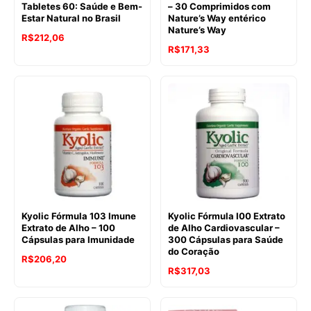
Tabletes 60: Saúde e Bem-
– 30 Comprimidos com
Estar Natural no Brasil
Nature’s Way entérico
Nature’s Way
R$
212,06
O
O
R$
171,33
preço
preço
original
atual
era:
é:
R$204,53.
R$171,33.
Kyolic Fórmula 103 Imune
Kyolic Fórmula I00 Extrato
Extrato de Alho – 100
de Alho Cardiovascular –
Cápsulas para Imunidade
300 Cápsulas para Saúde
do Coração
R$
206,20
R$
317,03