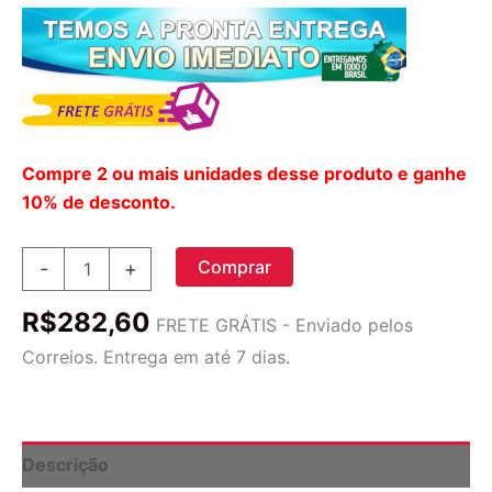
Compre 2 ou mais unidades desse produto e ganhe
10% de desconto.
New
Comprar
-
+
Chapter
Alho
R$
282,60
Vigor
FRETE GRÁTIS - Enviado pelos
30
Correios. Entrega em até 7 dias.
Cápsulas:
Vitalidade
Natural
para
o
Descrição
Seu