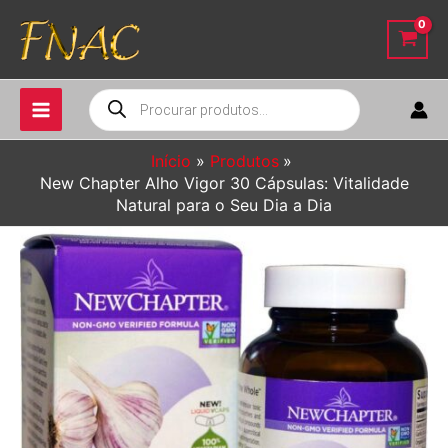
Ir
para
o
conteúdo
Pesquisar
produtos
Início
Produtos
New Chapter Alho Vigor 30 Cápsulas: Vitalidade
Natural para o Seu Dia a Dia