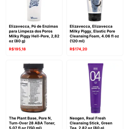
Elizavecca, Pó de Enzimas
Elizavecca, Elizavecca
para Limpeza dos Poros
Milky Piggy, Elastic Pore
Milky Piggy Hell-Pore, 2,82
Cleansing Foam, 4.06 fl oz
oz (80 g)
(120 ml)
R$
195,18
R$
174,20
The Plant Base, Pore N,
Neogen, Real Fresh
Turn-Over 28 ABA Toner,
Cleansing Stick, Green
5.07 fl oz (150 ml)
Tea, 2.82 oz (80 g)