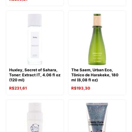
Huxley, Secret of Sahara,
The Saem, Urban Eco,
Toner: Extract IT, 4.06 fl oz
Tônico de Harakeke, 180
(120 ml)
ml (6,08 fl oz)
R$
231,61
R$
193,30