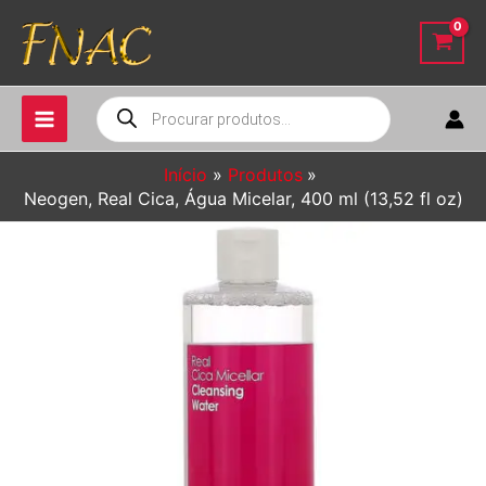
Ir
para
o
conteúdo
Pesquisar
produtos
Início
Produtos
Neogen, Real Cica, Água Micelar, 400 ml (13,52 fl oz)