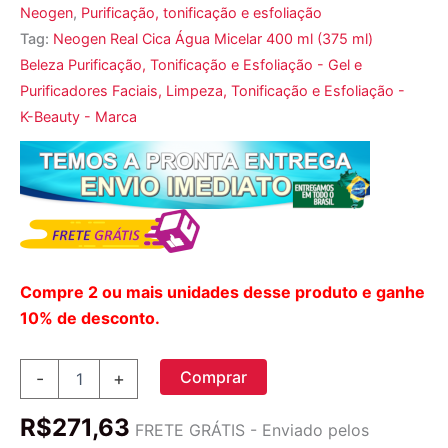
Neogen
,
Purificação, tonificação e esfoliação
Tag:
Neogen Real Cica Água Micelar 400 ml (375 ml)
Beleza Purificação, Tonificação e Esfoliação - Gel e
Purificadores Faciais, Limpeza, Tonificação e Esfoliação -
K-Beauty - Marca
Compre 2 ou mais unidades desse produto e ganhe
10% de desconto.
Neogen,
Comprar
-
+
Real
Cica,
R$
271,63
Água
FRETE GRÁTIS - Enviado pelos
Micelar,