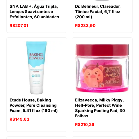
SNP, LAB +, Água Tripla,
Dr. Belmeur, Clareador,
Lenços Suavizantes e
Tônico Facial, 6,7 fl oz
Esfoliantes, 60 unidades
(200 ml)
R$
207,01
R$
233,90
Etude House, Baking
Elizavecca, Milky Piggy,
Powder, Pore Cleansing
Hell-Pore, Perfect Wine
Foam, 5.41 fl oz (160 ml)
Sparking Peeling Pad, 30
Folhas
R$
149,63
R$
210,26