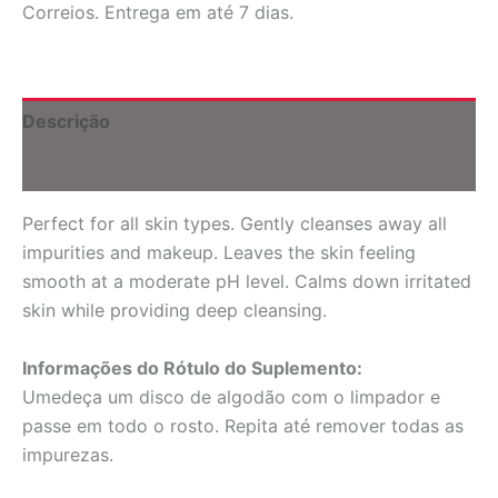
Correios. Entrega em até 7 dias.
400
ml
(13,52
fl
oz)
Descrição
quantidade
Informação adicional
Perfect for all skin types. Gently cleanses away all
impurities and makeup. Leaves the skin feeling
smooth at a moderate pH level. Calms down irritated
skin while providing deep cleansing.
Informações do Rótulo do Suplemento:
Umedeça um disco de algodão com o limpador e
passe em todo o rosto. Repita até remover todas as
impurezas.