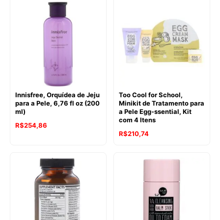
Innisfree, Orquídea de Jeju
Too Cool for School,
para a Pele, 6,76 fl oz (200
Minikit de Tratamento para
ml)
a Pele Egg-ssential, Kit
com 4 Itens
R$
254,86
R$
210,74