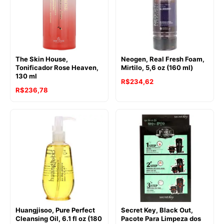
The Skin House,
Neogen, Real Fresh Foam,
Tonificador Rose Heaven,
Mirtilo, 5,6 oz (160 ml)
130 ml
R$
234,62
R$
236,78
Huangjisoo, Pure Perfect
Secret Key, Black Out,
Cleansing Oil, 6.1 fl oz (180
Pacote Para Limpeza dos