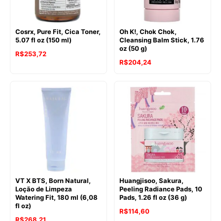
Cosrx, Pure Fit, Cica Toner,
Oh K!, Chok Chok,
5.07 fl oz (150 ml)
Cleansing Balm Stick, 1.76
oz (50 g)
R$
253,72
R$
204,24
VT X BTS, Born Natural,
Huangjisoo, Sakura,
Loção de Limpeza
Peeling Radiance Pads, 10
Watering Fit, 180 ml (6,08
Pads, 1.26 fl oz (36 g)
fl oz)
R$
114,60
R$
268,21