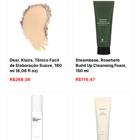
Dear, Klairs, Tônico Facil
Steambase, Roseherb
de Elaboração Suave, 180
Build Up Cleansing Foam,
ml (6,08 fl oz)
150 ml
R$
268,36
R$
176,47