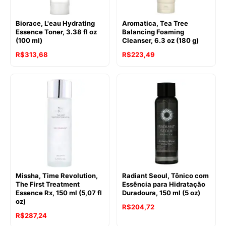
Biorace, L'eau Hydrating
Aromatica, Tea Tree
Essence Toner, 3.38 fl oz
Balancing Foaming
(100 ml)
Cleanser, 6.3 oz (180 g)
R$
313,68
R$
223,49
Missha, Time Revolution,
Radiant Seoul, Tônico com
The First Treatment
Essência para Hidratação
Essence Rx, 150 ml (5,07 fl
Duradoura, 150 ml (5 oz)
oz)
R$
204,72
R$
287,24