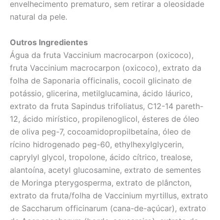
envelhecimento prematuro, sem retirar a oleosidade
natural da pele.
Outros Ingredientes
Água da fruta Vaccinium macrocarpon (oxicoco),
fruta Vaccinium macrocarpon (oxicoco), extrato da
folha de Saponaria officinalis, cocoil glicinato de
potássio, glicerina, metilglucamina, ácido láurico,
extrato da fruta Sapindus trifoliatus, C12-14 pareth-
12, ácido mirístico, propilenoglicol, ésteres de óleo
de oliva peg-7, cocoamidopropilbetaína, óleo de
rícino hidrogenado peg-60, ethylhexylglycerin,
caprylyl glycol, tropolone, ácido cítrico, trealose,
alantoína, acetyl glucosamine, extrato de sementes
de Moringa pterygosperma, extrato de plâncton,
extrato da fruta/folha de Vaccinium myrtillus, extrato
de Saccharum officinarum (cana-de-açúcar), extrato