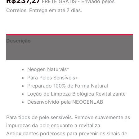
R$
237,27
Real
FRETE GRÁTIS - Enviado pelos
Fresh,
Correios. Entrega em até 7 dias.
Oxicoco,
160
ml
(5,6
oz)
Descrição
quantidade
Informação adicional
Neogen Naturals
™
Para Peles Sensíveis+
Preparado 100% de Forma Natural
Loção de Limpeza Biológica Revitalizante
Desenvolvido pela NEOGENLAB
Para tipos de pele sensíveis. Remove suavemente as
impurezas da pele enquanto a revitaliza.
Antioxidantes poderosos para prevenir os sinais de