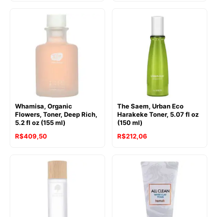
Whamisa, Organic
The Saem, Urban Eco
Flowers, Toner, Deep Rich,
Harakeke Toner, 5.07 fl oz
5.2 fl oz (155 ml)
(150 ml)
R$
409,50
R$
212,06