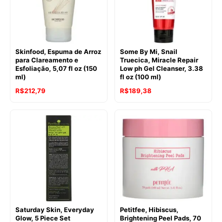
Skinfood, Espuma de Arroz
Some By Mi, Snail
para Clareamento e
Truecica, Miracle Repair
Esfoliação, 5,07 fl oz (150
Low ph Gel Cleanser, 3.38
ml)
fl oz (100 ml)
R$
212,79
R$
189,38
Saturday Skin, Everyday
Petitfee, Hibiscus,
Glow, 5 Piece Set
Brightening Peel Pads, 70