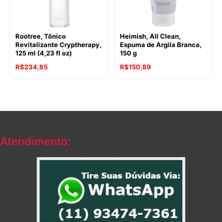
Rootree, Tônico
Heimish, All Clean,
Revitalizante Cryptherapy,
Espuma de Argila Branca,
125 ml (4,23 fl oz)
150 g
R$
234,85
R$
150,89
Atendimento: