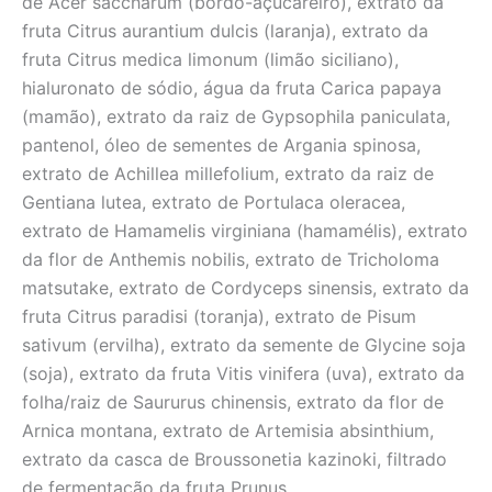
de Acer saccharum (bordo-açucareiro), extrato da
fruta Citrus aurantium dulcis (laranja), extrato da
fruta Citrus medica limonum (limão siciliano),
hialuronato de sódio, água da fruta Carica papaya
(mamão), extrato da raiz de Gypsophila paniculata,
pantenol, óleo de sementes de Argania spinosa,
extrato de Achillea millefolium, extrato da raiz de
Gentiana lutea, extrato de Portulaca oleracea,
extrato de Hamamelis virginiana (hamamélis), extrato
da flor de Anthemis nobilis, extrato de Tricholoma
matsutake, extrato de Cordyceps sinensis, extrato da
fruta Citrus paradisi (toranja), extrato de Pisum
sativum (ervilha), extrato da semente de Glycine soja
(soja), extrato da fruta Vitis vinifera (uva), extrato da
folha/raiz de Saururus chinensis, extrato da flor de
Arnica montana, extrato de Artemisia absinthium,
extrato da casca de Broussonetia kazinoki, filtrado
de fermentação da fruta Prunus