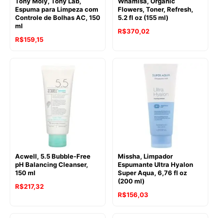
Tony Moly, Tony Lab,
Whamisa, Organic
Espuma para Limpeza com
Flowers, Toner, Refresh,
Controle de Bolhas AC, 150
5.2 fl oz (155 ml)
ml
R$
370,02
R$
159,15
Acwell, 5.5 Bubble-Free
Missha, Limpador
pH Balancing Cleanser,
Espumante Ultra Hyalon
150 ml
Super Aqua, 6,76 fl oz
(200 ml)
R$
217,32
R$
156,03