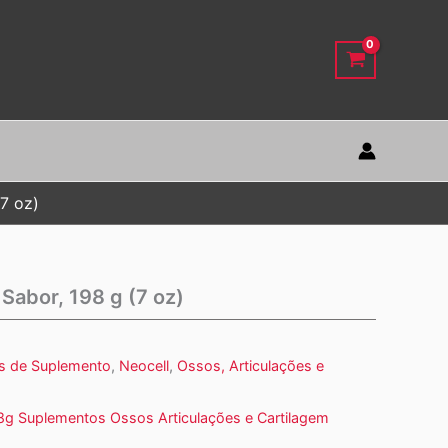
7 oz)
Sabor, 198 g (7 oz)
s de Suplemento
,
Neocell
,
Ossos, Articulações e
8g Suplementos Ossos Articulações e Cartilagem