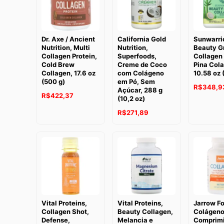
Dr. Axe / Ancient
California Gold
Sunwarrio
Nutrition, Multi
Nutrition,
Beauty G
Collagen Protein,
Superfoods,
Collagen 
Cold Brew
Creme de Coco
Pina Cola
Collagen, 17.6 oz
com Colágeno
10.58 oz 
(500 g)
em Pó, Sem
R$
348,9
Açúcar, 288 g
R$
422,37
(10,2 oz)
R$
271,89
Vital Proteins,
Vital Proteins,
Jarrow F
Collagen Shot,
Beauty Collagen,
Colágeno
Defense,
Melancia e
Comprim