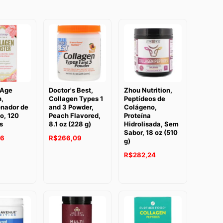
eAge
Doctor's Best,
Zhou Nutrition,
n,
Collagen Types 1
Peptídeos de
onador de
and 3 Powder,
Colágeno,
o, 120
Peach Flavored,
Proteína
s
8.1 oz (228 g)
Hidrolisada, Sem
Sabor, 18 oz (510
56
R$
266,09
g)
R$
282,24