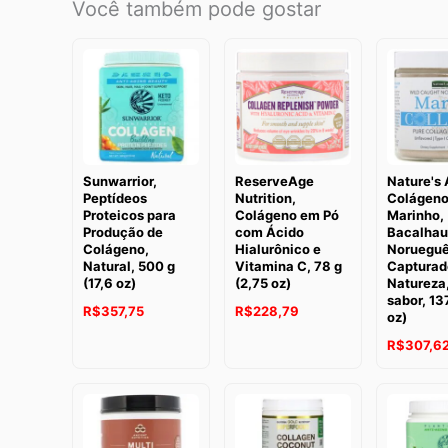
Você também pode gostar
Sunwarrior,
ReserveAge
Nature's 
Peptídeos
Nutrition,
Colágen
Proteicos para
Colágeno em Pó
Marinho,
Produção de
com Ácido
Bacalhau
Colágeno,
Hialurônico e
Noruegu
Natural, 500 g
Vitamina C, 78 g
Capturad
(17,6 oz)
(2,75 oz)
Natureza
sabor, 13
R$
357,75
R$
228,79
oz)
R$
307,6