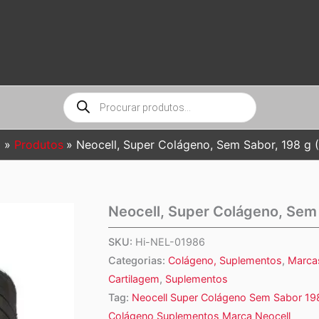
Pesquisar
produtos
o
Produtos
Neocell, Super Colágeno, Sem Sabor, 198 g (
Neocell, Super Colágeno, Sem 
SKU:
Hi-NEL-01986
Categorias:
Colágeno, Suplementos
,
Marca
Cartilagem
,
Suplementos
Tag:
Neocell Super Colágeno Sem Sabor 19
Colágeno Suplementos Marca Neocell