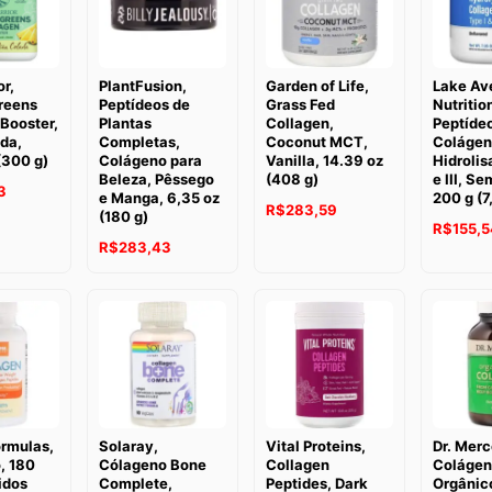
r,
PlantFusion,
Garden of Life,
Lake Av
reens
Peptídeos de
Grass Fed
Nutritio
Booster,
Plantas
Collagen,
Peptíde
da,
Completas,
Coconut MCT,
Colágen
(300 g)
Colágeno para
Vanilla, 14.39 oz
Hidrolis
Beleza, Pêssego
(408 g)
e III, S
3
e Manga, 6,35 oz
200 g (7
R$
283,59
(180 g)
R$
155,5
R$
283,43
ormulas,
Solaray,
Vital Proteins,
Dr. Merc
, 180
Cólageno Bone
Collagen
Colágen
idos
Complete,
Peptides, Dark
Orgânic