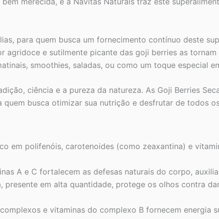
 bem merecida, e a Navitas Naturals traz este superalimen
lias, para quem busca um fornecimento contínuo deste sup
r agridoce e sutilmente picante das goji berries as tornam 
matinais, smoothies, saladas, ou como um toque especial e
dição, ciência e a pureza da natureza. As Goji Berries Sec
quem busca otimizar sua nutrição e desfrutar de todos os
co em polifenóis, carotenoides (como zeaxantina) e vitami
nas A e C fortalecem as defesas naturais do corpo, auxil
, presente em alta quantidade, protege os olhos contra d
complexos e vitaminas do complexo B fornecem energia s