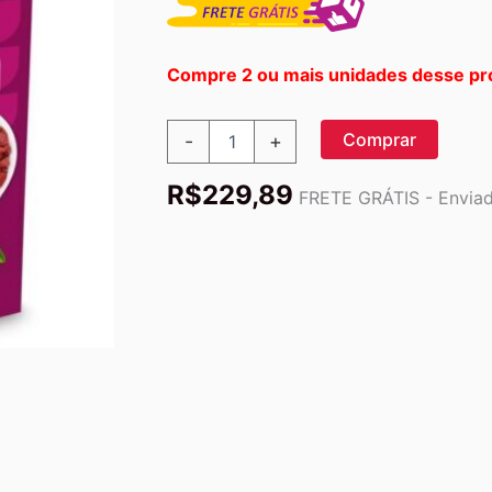
Compre 2 ou mais unidades desse pr
Goji
Comprar
-
+
Berries
Secas
R$
229,89
ao
FRETE GRÁTIS - Enviado
Sol
Navitas
Naturals
-
227g
(8oz)
quantidade