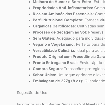
Melhora do Humor e Bem-Estar:
Estudo
Propriedades Anti-inflamatórias:
Compos
Rica em Aminoácidos Essenciais:
Conté
Perfil Nutricional Completo:
Fornece vita
Orgânicas Certificadas:
Cultivadas sem o
Processo de Secagem ao Sol:
Preserva 
Sem Glúten:
Adequado para indivíduos c
Vegano e Vegetariano:
Perfeito para di
Versatilidade Culinária:
Ideal para adici
Produto Original com Procedência Gara
Pronta Entrega no Brasil:
Envio rápido e
Compra Segura:
Transações protegidas 
Sabor Único:
Um toque agridoce e levem
Embalagem de 227g (8 oz):
Quantidade 
Sugestão de Uso
Incorpore as Goji Berries Secas ao Sol Navitas 