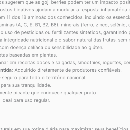
s sugerem que as goji berries podem ter um impacto posit
tos bioativos ajudam a modular a resposta inflamatória 
m 11 dos 18 aminoácidos conhecidos, incluindo os essenci
minas (A, C, E, B1, B2, B6), minerais (ferro, zinco, selênio, 
 uso de pesticidas ou fertilizantes sintéticos, garantindo
a integridade nutricional e o sabor natural das frutas, se
om doença celíaca ou sensibilidade ao glúten.
etas baseadas em plantas.
onar em receitas doces e salgadas, smoothies, iogurtes, cer
ntida:
Adquirido diretamente de produtores confiáveis.
 seguro para todo o território nacional.
para sua tranquilidade.
ente picante que enriquece qualquer prato.
ideal para uso regular.
Naturals em sua rotina diária para maximizar seus benefíc