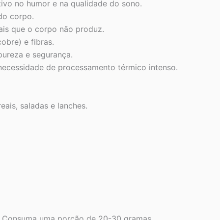
ivo no humor e na qualidade do sono.
do corpo.
ais que o corpo não produz.
cobre) e fibras.
 pureza e segurança.
m necessidade de processamento térmico intenso.
eais, saladas e lanches.
ios. Consuma uma porção de 20-30 gramas