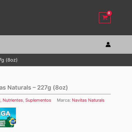
7g (8oz)
tas Naturals – 227g (8oz)
i
,
Nutrientes
,
Suplementos
Marca:
Navitas Naturals