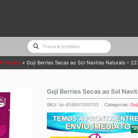
Pesquisar
produtos
Produtos
Goji Berries Secas ao Sol Navitas Naturals – 22
Goji Berries Secas ao Sol Navi
SKU:
Ve-858847000703
Categorias:
Goj