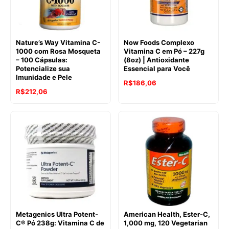
Nature’s Way Vitamina C-
Now Foods Complexo
1000 com Rosa Mosqueta
Vitamina C em Pó – 227g
– 100 Cápsulas:
(8oz) | Antioxidante
Potencialize sua
Essencial para Você
Imunidade e Pele
R$
186,06
R$
212,06
Metagenics Ultra Potent-
American Health, Ester-C,
C® Pó 238g: Vitamina C de
1,000 mg, 120 Vegetarian