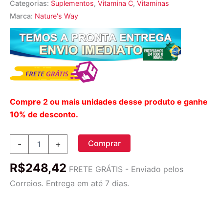
Categorias:
Suplementos
,
Vitamina C
,
Vitaminas
Marca:
Nature's Way
Compre 2 ou mais unidades desse produto e ganhe
10% de desconto.
Nature's
Comprar
-
+
Way
Vitamina
R$
248,42
C-
FRETE GRÁTIS - Enviado pelos
500
Correios. Entrega em até 7 dias.
com
Rosa
Mosqueta
250