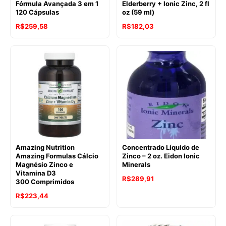
Fórmula Avançada 3 em 1
Elderberry + Ionic Zinc, 2 fl
120 Cápsulas
oz (59 ml)
R$
259,58
R$
182,03
Amazing Nutrition
Concentrado Líquido de
Amazing Formulas Cálcio
Zinco – 2 oz. Eidon Ionic
Magnésio Zinco e
Minerals
Vitamina D3
R$
289,91
300 Comprimidos
R$
223,44