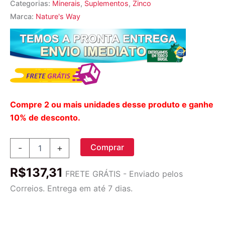
Categorias:
Minerais
,
Suplementos
,
Zinco
Marca:
Nature's Way
Compre 2 ou mais unidades desse produto e ganhe
10% de desconto.
Nature's
Comprar
-
+
Way
Pastilhas
R$
137,31
de
FRETE GRÁTIS - Enviado pelos
Zinco
Correios. Entrega em até 7 dias.
Sabor
Frutas
Silvestres
-