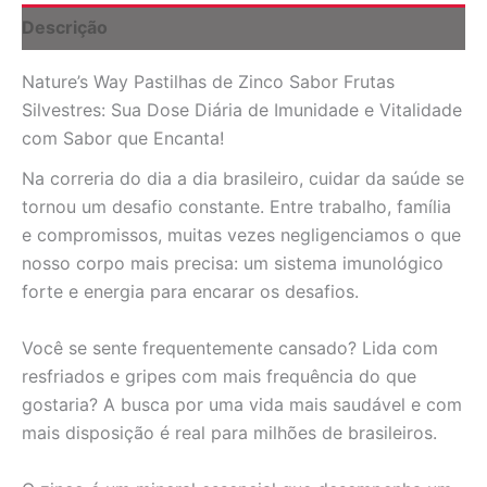
60
Descrição
Pastilhas
para
Nature’s Way Pastilhas de Zinco Sabor Frutas
Imunidade
e
Silvestres: Sua Dose Diária de Imunidade e Vitalidade
Bem-
com Sabor que Encanta!
Estar
quantidade
Na correria do dia a dia brasileiro, cuidar da saúde se
tornou um desafio constante. Entre trabalho, família
e compromissos, muitas vezes negligenciamos o que
nosso corpo mais precisa: um sistema imunológico
forte e energia para encarar os desafios.
Você se sente frequentemente cansado? Lida com
resfriados e gripes com mais frequência do que
gostaria? A busca por uma vida mais saudável e com
mais disposição é real para milhões de brasileiros.