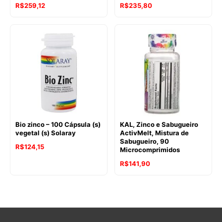
R$
259,12
R$
235,80
Bio zinco – 100 Cápsula (s)
KAL, Zinco e Sabugueiro
vegetal (s) Solaray
ActivMelt, Mistura de
Sabugueiro, 90
R$
124,15
Microcomprimidos
R$
141,90