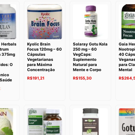
 Herbals
Kyolic Brain
Solaray Gotu Kola
Gaia He
ctrum
Focus 120mg – 60
250 mg – 60
Nootropi
n 375mg
Cápsulas
VegCaps:
40 Cáps
Vegetarianas
Suplemento
Veganas
dos: O
para Máxima
Natural para
para Cl
Concentração
Mente e Corpo
Mental
nico
O
O
O
O
O
R$
191,21
R$
155,30
R$
264,
 Saúde
preço
preço
preço
preço
preço
O
2
original
atual
original
atual
original
preço
era:
é:
era:
é:
era:
atual
R$226,70.
R$191,21.
R$194,04.
R$155,30.
R$330,6
é:
.
R$261,92.