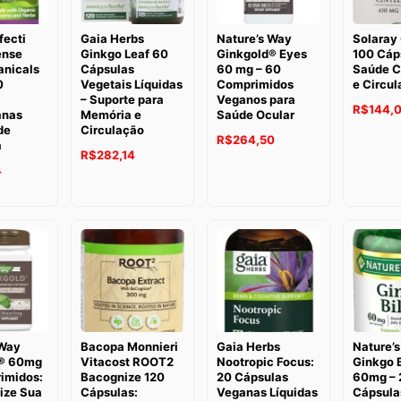
fecti
Gaia Herbs
Nature’s Way
Solaray 
ense
Ginkgo Leaf 60
Ginkgold® Eyes
100 Cáp
nicals
Cápsulas
60 mg – 60
Saúde C
0
Vegetais Líquidas
Comprimidos
e Circul
– Suporte para
Veganos para
O
R$
144,
anas
Memória e
Saúde Ocular
de
Circulação
preço
O
O
R$
264,50
a
O
O
R$
282,14
original
preço
preço
O
4
preço
preço
era:
original
atual
preço
original
atual
R$153,6
era:
é:
atual
era:
é:
R$321,20.
R$264,50.
é:
R$302,30.
R$282,14.
.
R$247,64.
 Way
Bacopa Monnieri
Gaia Herbs
Nature’
d® 60mg
Vitacost ROOT2
Nootropic Focus:
Ginkgo 
imidos:
Bacognize 120
20 Cápsulas
60mg – 
ize Sua
Cápsulas:
Veganas Líquidas
Cápsula