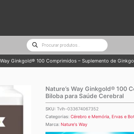
Pesquisar
produtos
 Way Ginkgold® 100 Comprimidos – Suplemento de Ginkgo 
Nature’s Way Ginkgold® 100 
Biloba para Saúde Cerebral
SKU:
Tvlh-033674067352
Categorias:
Cérebro e Memória
,
Ervas e Bo
Marca:
Nature's Way