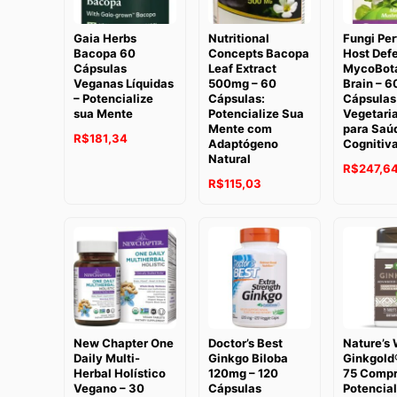
Gaia Herbs
Nutritional
Fungi Per
Bacopa 60
Concepts Bacopa
Host Def
Cápsulas
Leaf Extract
MycoBota
Veganas Líquidas
500mg – 60
Brain – 6
– Potencialize
Cápsulas:
Cápsulas
sua Mente
Potencialize Sua
Vegetari
Mente com
para Saú
O
O
R$
181,34
Adaptógeno
Cognitiv
Natural
preço
preço
O
R$
247,6
O
O
original
atual
R$
115,03
preço
preço
preço
era:
é:
original
original
atual
R$226,70.
R$181,34.
era:
era:
é:
R$283,03
R$146,11.
R$115,03.
New Chapter One
Doctor’s Best
Nature’s
Daily Multi-
Ginkgo Biloba
Ginkgol
Herbal Holístico
120mg – 120
75 Compr
Vegano – 30
Cápsulas
Potencial