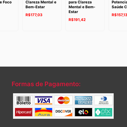
e Foco
Clareza Mental e
para Clareza
Potencia
Bem-Estar
Mental e Bem-
Saúde C
O
Estar
O
R$
177,03
R$
157,1
preço
O
O
R$
191,42
preço
atual
preço
preço
original
é:
original
atual
era:
.
R$211,05.
era:
é:
R$180,0
R$229,32.
R$191,42.
Formas de Pagamento: