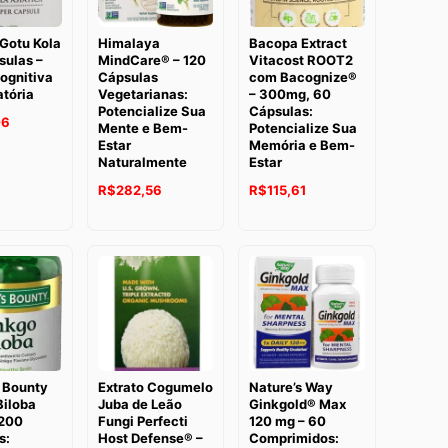
Gotu Kola
Himalaya
Bacopa Extract
sulas –
MindCare® – 120
Vitacost ROOT2
ognitiva
Cápsulas
com Bacognize®
atória
Vegetarianas:
– 300mg, 60
Potencialize Sua
Cápsulas:
O
06
Mente e Bem-
Potencialize Sua
Estar
Memória e Bem-
preço
Naturalmente
Estar
atual
R$
282,56
R$
115,61
é:
2.
R$144,06.
s Bounty
Extrato Cogumelo
Nature’s Way
Biloba
Juba de Leão
Ginkgold® Max
200
Fungi Perfecti
120 mg – 60
s:
Host Defense® –
Comprimidos: