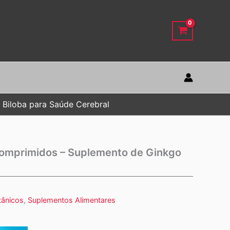
Biloba para Saúde Cerebral
Comprimidos – Suplemento de Ginkgo
tânicos
,
Suplementos Alimentares