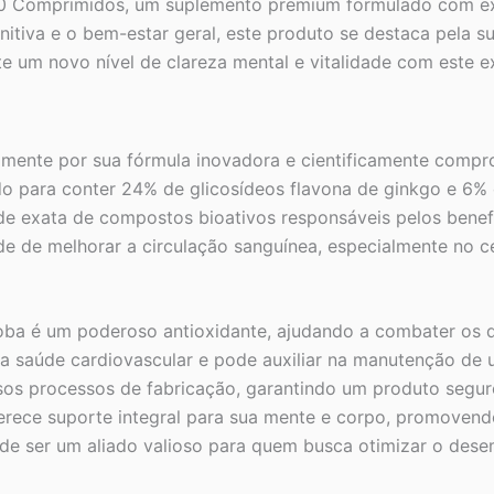
0 Comprimidos, um suplemento premium formulado com ext
quantidade
nitiva e o bem-estar geral, este produto se destaca pela 
e um novo nível de clareza mental e vitalidade com este e
lmente por sua fórmula inovadora e cientificamente com
o para conter 24% de glicosídeos flavona de ginkgo e 6% 
ade exata de compostos bioativos responsáveis pelos benef
e de melhorar a circulação sanguínea, especialmente no c
loba é um poderoso antioxidante, ajudando a combater os da
ra a saúde cardiovascular e pode auxiliar na manutenção de 
os processos de fabricação, garantindo um produto seguro 
rece suporte integral para sua mente e corpo, promovendo
e ser um aliado valioso para quem busca otimizar o dese