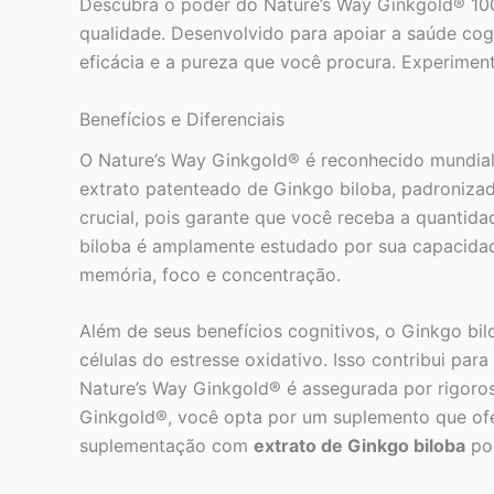
Descubra o poder do Nature’s Way Ginkgold® 10
qualidade. Desenvolvido para apoiar a saúde cog
eficácia e a pureza que você procura. Experiment
Benefícios e Diferenciais
O Nature’s Way Ginkgold® é reconhecido mundia
extrato patenteado de Ginkgo biloba, padronizad
crucial, pois garante que você receba a quantid
biloba é amplamente estudado por sua capacidad
memória, foco e concentração.
Além de seus benefícios cognitivos, o Ginkgo bi
células do estresse oxidativo. Isso contribui pa
Nature’s Way Ginkgold® é assegurada por rigoros
Ginkgold®, você opta por um suplemento que ofe
suplementação com
extrato de Ginkgo biloba
pod