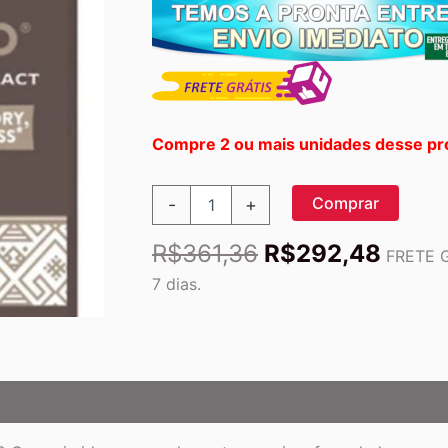
Compre 2 ou mais unidades desse pr
Nature's
Comprar
-
+
Way
Ginkgold®
O
O
R$
361,36
R$
292,48
100
FRETE G
preço
preço
Comprimidos
7 dias.
-
original
atual
Suplemento
era:
é:
de
R$361,36.
R$29
Ginkgo
Biloba
para
Saúde
Cerebral