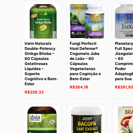
Irwin Naturals
Fungi Perfecti
Planetary
Double-Potency
Host Defense®
Full Spe
Ginkgo Biloba –
Cogumelo Juba
Jiaogula
60 Cápsulas
de Leão – 60
– 60
Gelatinosas
Cápsulas
Comprimi
Líquidas –
Vegetarianas
Poder
Suporte
para Cognição e
Adaptogê
Cognitivo e Bem-
Bem-Estar
para Sua
Estar
O
O
O
R$
264,18
R$
261,9
O
O
R$
229,32
preço
preço
preço
preço
preço
original
atual
original
original
atual
era:
é:
era:
era:
é:
R$301,93.
R$264,18.
R$292,74
R$279,14.
R$229,32.