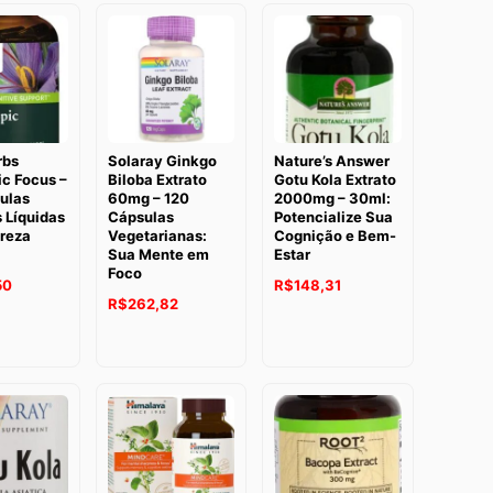
rbs
Solaray Ginkgo
Nature’s Answer
c Focus –
Biloba Extrato
Gotu Kola Extrato
ulas
60mg – 120
2000mg – 30ml:
 Líquidas
Cápsulas
Potencialize Sua
areza
Vegetarianas:
Cognição e Bem-
Sua Mente em
Estar
Foco
O
O
O
50
R$
148,31
O
O
R$
262,82
preço
preço
preço
preço
preço
atual
original
atual
original
atual
é:
era:
é:
era:
é:
5.
R$264,50.
R$184,12.
R$148,31.
R$347,97.
R$262,82.