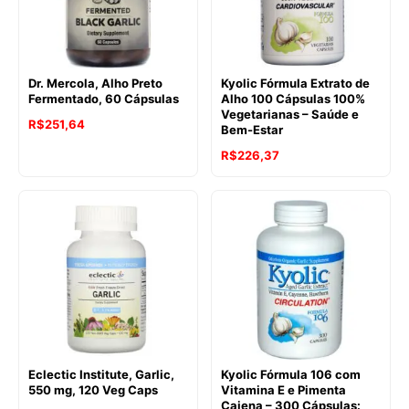
Dr. Mercola, Alho Preto
Kyolic Fórmula Extrato de
Fermentado, 60 Cápsulas
Alho 100 Cápsulas 100%
Vegetarianas – Saúde e
R$
251,64
Bem-Estar
R$
226,37
Eclectic Institute, Garlic,
Kyolic Fórmula 106 com
550 mg, 120 Veg Caps
Vitamina E e Pimenta
Caiena – 300 Cápsulas: