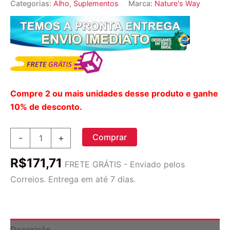
Categorias:
Alho
,
Suplementos
Marca:
Nature's Way
Compre 2 ou mais unidades desse produto e ganhe
10% de desconto.
Nature's
Comprar
-
+
Way
Bulbo
R$
171,71
do
FRETE GRÁTIS - Enviado pelos
Alho
Correios. Entrega em até 7 dias.
-
100
Cápsulas:
Sua
Escolha
Descrição