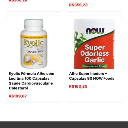
R$
359,23
Kyolic Fórmula Alho com
Alho Super Inodoro –
Lecitina 100 Cápsulas:
Cápsulas 90 NOW Foods
Saúde Cardiovascular e
O
O
R$
163,85
Colesterol
preço
preço
R$
199,67
original
atual
era:
é:
R$227,28.
R$163,85.