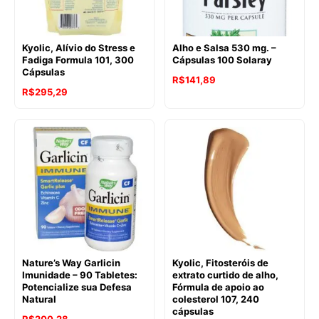
Kyolic, Alívio do Stress e
Alho e Salsa 530 mg. –
Fadiga Formula 101, 300
Cápsulas 100 Solaray
Cápsulas
R$
141,89
R$
295,29
Nature’s Way Garlicin
Kyolic, Fitosteróis de
Imunidade – 90 Tabletes:
extrato curtido de alho,
Potencialize sua Defesa
Fórmula de apoio ao
Natural
colesterol 107, 240
cápsulas
R$
200,28