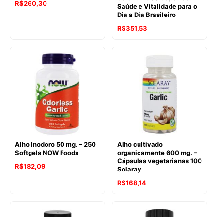
R$
260,30
Saúde e Vitalidade para o
Dia a Dia Brasileiro
R$
351,53
Alho Inodoro 50 mg. – 250
Alho cultivado
Softgels NOW Foods
organicamente 600 mg. –
Cápsulas vegetarianas 100
R$
182,09
Solaray
R$
168,14