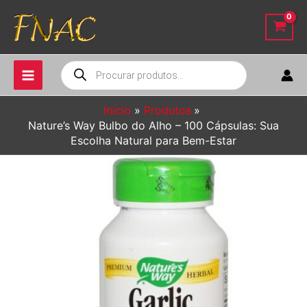
Ir
para
o
conteúdo
Pesquisar
produtos
Início
Produtos
Nature’s Way Bulbo do Alho – 100 Cápsulas: Sua
Escolha Natural para Bem-Estar