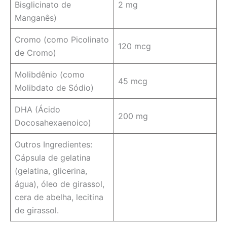
Bisglicinato de
2 mg
Manganês)
Cromo (como Picolinato
120 mcg
de Cromo)
Molibdênio (como
45 mcg
Molibdato de Sódio)
DHA (Ácido
200 mg
Docosahexaenoico)
Outros Ingredientes:
Cápsula de gelatina
(gelatina, glicerina,
água), óleo de girassol,
cera de abelha, lecitina
de girassol.