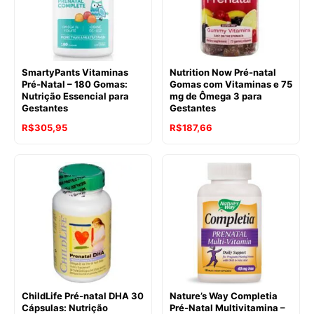
SmartyPants Vitaminas
Nutrition Now Pré-natal
Pré-Natal – 180 Gomas:
Gomas com Vitaminas e 75
Nutrição Essencial para
mg de Ômega 3 para
Gestantes
Gestantes
R$
305,95
R$
187,66
ChildLife Pré-natal DHA 30
Nature’s Way Completia
Cápsulas: Nutrição
Pré-Natal Multivitamina –