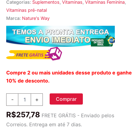
Categorias:
Suplementos
,
Vitaminas
,
Vitaminas Feminina
,
Vitaminas pré-natal
Marca:
Nature's Way
Compre 2 ou mais unidades desse produto e ganhe
10% de desconto.
Nature's
Comprar
-
+
Way
Pré-
R$
257,78
Natal
FRETE GRÁTIS - Enviado pelos
Completo
Correios. Entrega em até 7 dias.
180
Cápsulas: