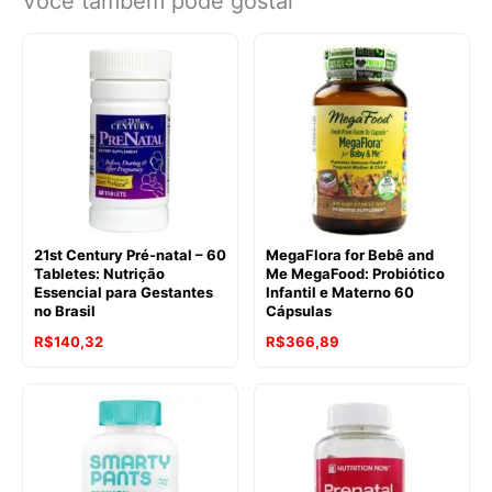
Você também pode gostar
21st Century Pré-natal – 60
MegaFlora for Bebê and
Tabletes: Nutrição
Me MegaFood: Probiótico
Essencial para Gestantes
Infantil e Materno 60
no Brasil
Cápsulas
R$
140,32
R$
366,89