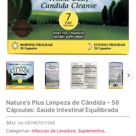
Nature’s Plus Limpeza de Cândida – 56
Cápsulas: Saúde Intestinal Equilibrada
SKU:
Ve-097467011168
Categorias:
Infeccao de Levedura
,
Suplementos
,