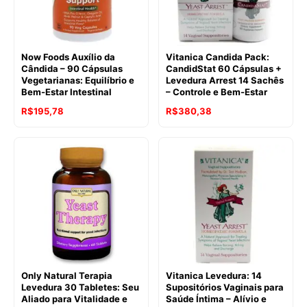
Now Foods Auxílio da
Vitanica Candida Pack:
Cândida – 90 Cápsulas
CandidStat 60 Cápsulas +
Vegetarianas: Equilíbrio e
Levedura Arrest 14 Sachês
Bem-Estar Intestinal
– Controle e Bem-Estar
R$
195,78
R$
380,38
Only Natural Terapia
Vitanica Levedura: 14
Levedura 30 Tabletes: Seu
Supositórios Vaginais para
Aliado para Vitalidade e
Saúde Íntima – Alívio e