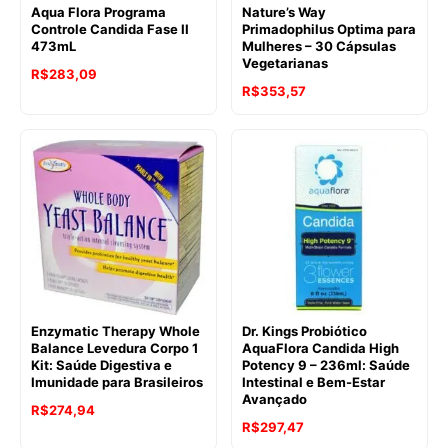
Aqua Flora Programa
Nature’s Way
Controle Candida Fase II
Primadophilus Optima para
473mL
Mulheres – 30 Cápsulas
Vegetarianas
R$
283,09
R$
353,57
Enzymatic Therapy Whole
Dr. Kings Probiótico
Balance Levedura Corpo 1
AquaFlora Candida High
Kit: Saúde Digestiva e
Potency 9 – 236ml: Saúde
Imunidade para Brasileiros
Intestinal e Bem-Estar
Avançado
R$
274,94
R$
297,47