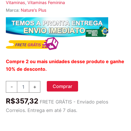
Vitaminas
,
Vitaminas Feminina
Marca:
Nature's Plus
Compre 2 ou mais unidades desse produto e ganhe
10% de desconto.
Nature's
Comprar
-
+
Plus
Limpeza
R$
357,32
de
FRETE GRÁTIS - Enviado pelos
Cândida
Correios. Entrega em até 7 dias.
-
56
Cápsulas:
Saúde