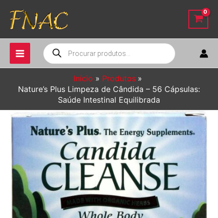
Ir
para
o
conteúdo
Pesquisar
produtos
Início
Produtos
Nature’s Plus Limpeza de Cândida – 56 Cápsulas:
Saúde Intestinal Equilibrada