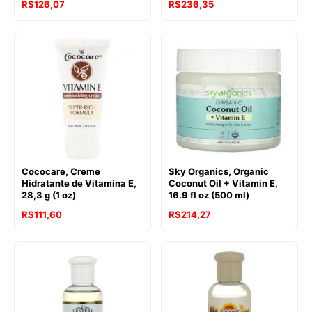
R$
126,07
R$
236,35
Cococare, Creme
Sky Organics, Organic
Hidratante de Vitamina E,
Coconut Oil + Vitamin E,
28,3 g (1 oz)
16.9 fl oz (500 ml)
R$
111,60
R$
214,27