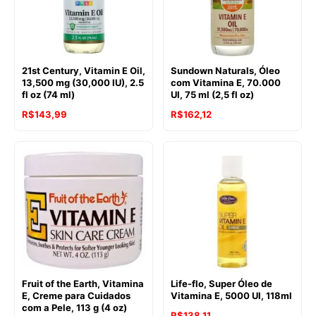
21st Century, Vitamin E Oil,
Sundown Naturals, Óleo
13,500 mg (30,000 IU), 2.5
com Vitamina E, 70.000
fl oz (74 ml)
UI, 75 ml (2,5 fl oz)
R$
143,99
R$
162,12
Fruit of the Earth, Vitamina
Life-flo, Super Óleo de
E, Creme para Cuidados
Vitamina E, 5000 UI, 118ml
com a Pele, 113 g (4 oz)
R$
138,11