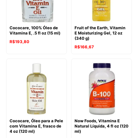
Cococare, 100% Óleo de
Fruit of the Earth, Vitamin
Vitamina E, .5 fl oz (15 ml)
E Moisturizing Gel, 12 oz
(340 g)
R$
193,80
R$
166,67
Cococare, Óleo para a Pele
Now Foods, Vitamina E
com Vitamina E, frasco de
Natural Líquida, 4 fl oz (120
4 oz (120 ml)
ml)