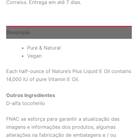
Correios. Entrega em até 7 dias.
E,
14.000
UI,
frasco
de
Descrição
1/2
oz
Pure & Natural
quantidade
Vegan
Each half-ounce of Nature’s Plus Liquid E Oil contains
14,000 IU of pure Vitamin E Oil.
Outros Ingredientes
D-alfa tocoferilo
FNAC se esforça para garantir a atualização das
imagens e informações dos produtos, algumas
alterações na fabricação de embalagens e / ou