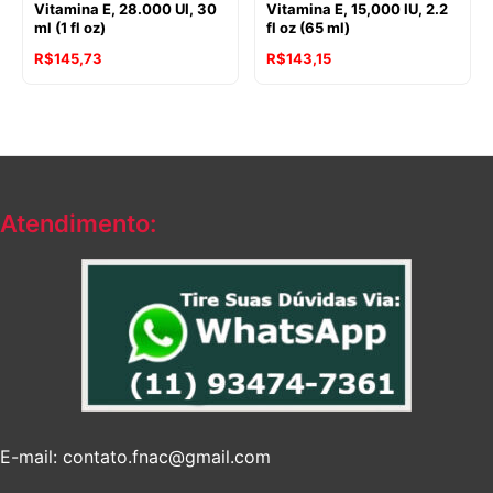
Vitamina E, 28.000 UI, 30
Vitamina E, 15,000 IU, 2.2
ml (1 fl oz)
fl oz (65 ml)
R$
145,73
R$
143,15
Atendimento:
E-mail: contato.fnac@gmail.com