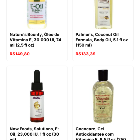
Nature's Bounty, Óleo de
Palmer's, Coconut Oil
Vitamina E, 30.000 UI, 74
Formula, Body Oil, 5.1 fl oz
ml (2,5 fl oz)
(150 ml)
R$
149,80
R$
133,39
Now Foods, Solutions, E-
Cococare, Gel
Oil, 23,000 IU, 1 fl oz (30
Antioxidantee com
ml)
Vitamina E, 8.5 fl oz (250