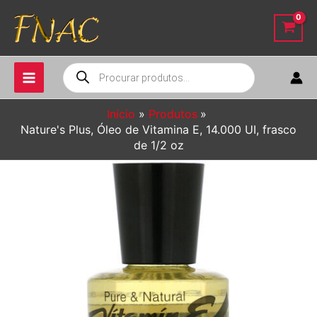
Ir
para
o
conteúdo
Pesquisar
produtos
Início
Produtos
Nature's Plus, Óleo de Vitamina E, 14.000 UI, frasco
de 1/2 oz