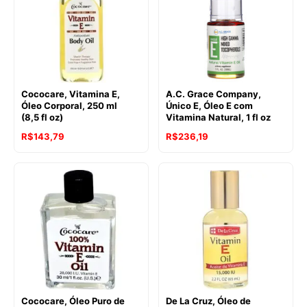
Cococare, Vitamina E,
A.C. Grace Company,
Óleo Corporal, 250 ml
Único E, Óleo E com
(8,5 fl oz)
Vitamina Natural, 1 fl oz
R$
143,79
R$
236,19
Cococare, Óleo Puro de
De La Cruz, Óleo de