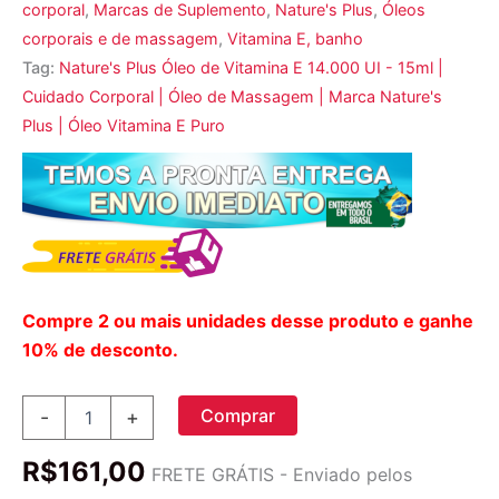
corporal
,
Marcas de Suplemento
,
Nature's Plus
,
Óleos
corporais e de massagem
,
Vitamina E, banho
Tag:
Nature's Plus Óleo de Vitamina E 14.000 UI - 15ml |
Cuidado Corporal | Óleo de Massagem | Marca Nature's
Plus | Óleo Vitamina E Puro
Compre 2 ou mais unidades desse produto e ganhe
10% de desconto.
Nature's
Comprar
-
+
Plus,
Óleo
R$
161,00
de
FRETE GRÁTIS - Enviado pelos
Vitamina