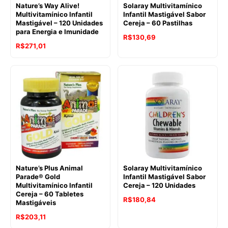
Nature’s Way Alive!
Solaray Multivitamínico
Multivitamínico Infantil
Infantil Mastigável Sabor
Mastigável – 120 Unidades
Cereja – 60 Pastilhas
para Energia e Imunidade
R$
130,69
R$
271,01
Nature’s Plus Animal
Solaray Multivitamínico
Parade® Gold
Infantil Mastigável Sabor
Multivitamínico Infantil
Cereja – 120 Unidades
Cereja – 60 Tabletes
R$
180,84
Mastigáveis
R$
203,11