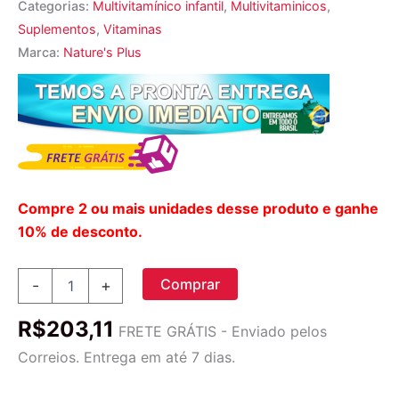
Categorias:
Multivitamínico infantil
,
Multivitaminicos
,
Suplementos
,
Vitaminas
Marca:
Nature's Plus
Compre 2 ou mais unidades desse produto e ganhe
10% de desconto.
Nature's
Comprar
-
+
Plus
Animal
R$
203,11
Parade®
FRETE GRÁTIS - Enviado pelos
Multivitamínico
Correios. Entrega em até 7 dias.
90
Mastigáveis