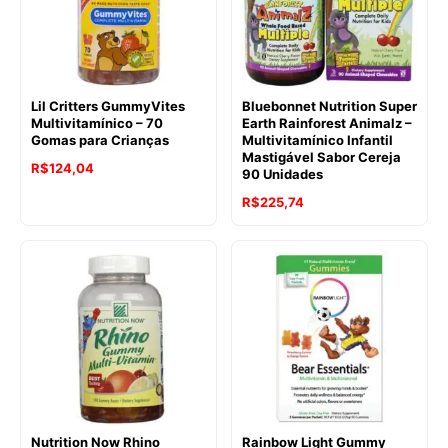
Lil Critters GummyVites
Bluebonnet Nutrition Super
Multivitamínico – 70
Earth Rainforest Animalz –
Gomas para Crianças
Multivitamínico Infantil
Mastigável Sabor Cereja
R$
124,04
90 Unidades
R$
225,74
Nutrition Now Rhino
Rainbow Light Gummy