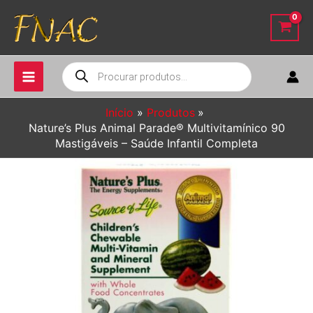
Ir
para
o
conteúdo
Pesquisar
produtos
Início
Produtos
Nature’s Plus Animal Parade® Multivitamínico 90
Mastigáveis – Saúde Infantil Completa