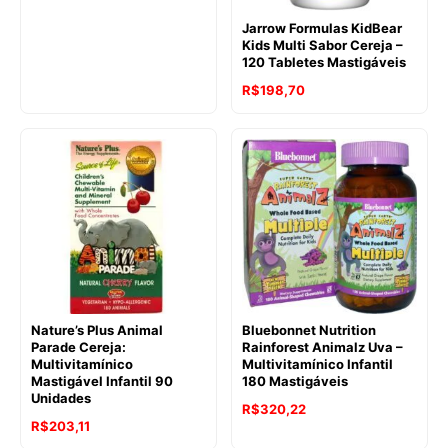
Jarrow Formulas KidBear
Kids Multi Sabor Cereja –
120 Tabletes Mastigáveis
R$
198,70
Nature’s Plus Animal
Bluebonnet Nutrition
Parade Cereja:
Rainforest Animalz Uva –
Multivitamínico
Multivitamínico Infantil
Mastigável Infantil 90
180 Mastigáveis
Unidades
R$
320,22
R$
203,11