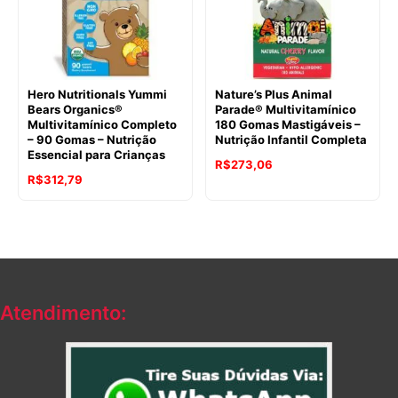
Hero Nutritionals Yummi
Nature’s Plus Animal
Bears Organics®
Parade® Multivitamínico
Multivitamínico Completo
180 Gomas Mastigáveis –
– 90 Gomas – Nutrição
Nutrição Infantil Completa
Essencial para Crianças
R$
273,06
R$
312,79
Atendimento: