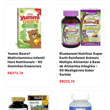
Yummi Bears®
Bluebonnet Nutrition Super
Multivitamínico Infantil
Earth Rainforest Animalz
Hero Nutritionals – 90
Múltiplo Alimentar à Base
Gominhas Essenciais
de Alimentos Integrais –
90 Mastigáveis Sabor
R$
273,74
Sortido
R$
225,74