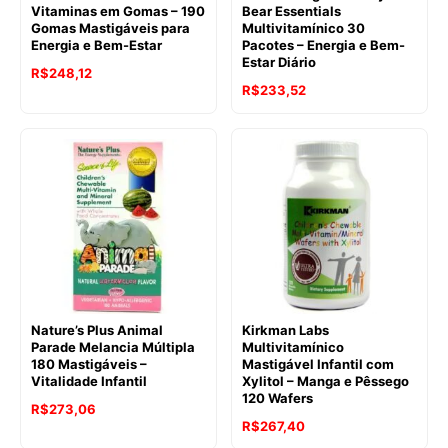
Vitaminas em Gomas – 190
Bear Essentials
Gomas Mastigáveis para
Multivitamínico 30
Energia e Bem-Estar
Pacotes – Energia e Bem-
Estar Diário
R$
248,12
R$
233,52
Nature’s Plus Animal
Kirkman Labs
Parade Melancia Múltipla
Multivitamínico
180 Mastigáveis –
Mastigável Infantil com
Vitalidade Infantil
Xylitol – Manga e Pêssego
120 Wafers
R$
273,06
R$
267,40