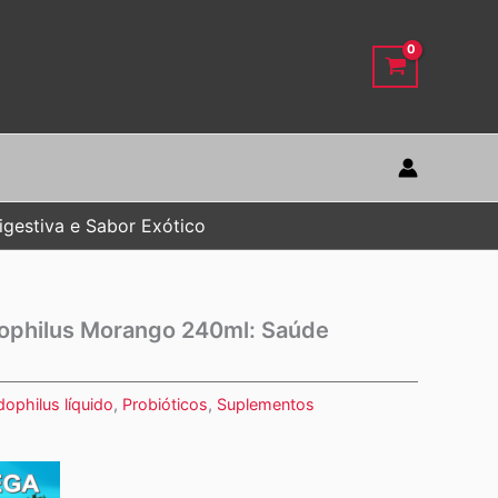
igestiva e Sabor Exótico
idophilus Morango 240ml: Saúde
dophilus líquido
,
Probióticos
,
Suplementos