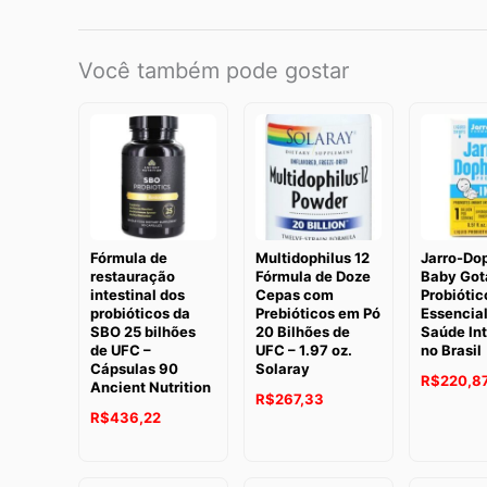
Você também pode gostar
Fórmula de
Multidophilus 12
Jarro-Do
restauração
Fórmula de Doze
Baby Got
intestinal dos
Cepas com
Probiótico
probióticos da
Prebióticos em Pó
Essencial
SBO 25 bilhões
20 Bilhões de
Saúde Int
de UFC –
UFC – 1.97 oz.
no Brasil
Cápsulas 90
Solaray
R$
220,8
Ancient Nutrition
R$
267,33
R$
436,22