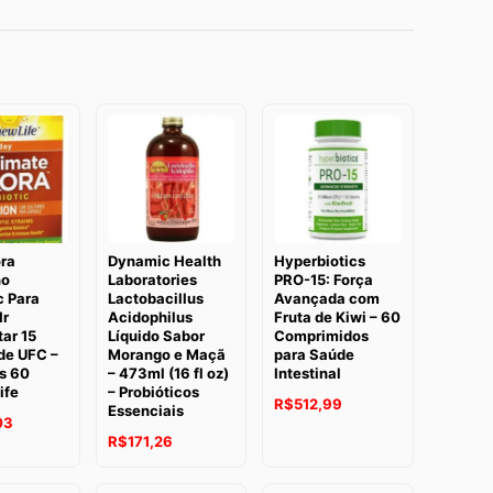
ora
Dynamic Health
Hyperbiotics
no
Laboratories
PRO-15: Força
c Para
Lactobacillus
Avançada com
Ir
Acidophilus
Fruta de Kiwi – 60
ar 15
Líquido Sabor
Comprimidos
de UFC –
Morango e Maçã
para Saúde
s 60
– 473ml (16 fl oz)
Intestinal
ife
– Probióticos
R$
512,99
Essenciais
03
R$
171,26