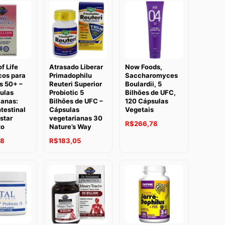
f Life
Atrasado Liberar
Now Foods,
cos para
Primadophilu
Saccharomyces
s 50+ –
Reuteri Superior
Boulardii, 5
ulas
Probiotic 5
Bilhões de UFC,
ianas:
Bilhões de UFC –
120 Cápsulas
testinal
Cápsulas
Vegetais
star
vegetarianas 30
R$
266,78
to
Nature’s Way
O
O
18
R$
183,05
preço
preço
original
atual
era:
é:
R$196,97.
R$183,05.