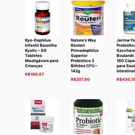
Kyo-Dophilus
Nature’s Way
Jarrow F
Infantil Baunilha
Reuteri
Probiótic
Kyolic – 60
Primadophilus
Sacchar
Tabletes
Superior
Boulardii
Mastigáveis para
Probiótico 3
180 Cáps
Crianças
Bilhões CFU –
para Saú
142g
Intestinal
R$
199,67
O
O
R$
207,80
R$
430,1
preço
preço
original
atual
era:
é:
R$265,55.
R$207,80.