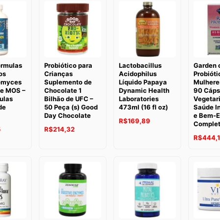
ormulas
Probiótico para
Lactobacillus
Garden o
os
Crianças
Acidophilus
Probióti
omyces
Suplemento de
Líquido Papaya
Mulhere
 e MOS –
Chocolate 1
Dynamic Health
90 Cáps
ulas
Bilhão de UFC –
Laboratories
Vegetar
de
50 Peça (s) Good
473ml (16 fl oz)
Saúde In
Day Chocolate
e Bem-E
R$
169,89
Comple
5
R$
214,32
R$
444,