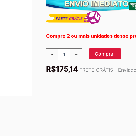
Compre 2 ou mais unidades desse pr
Nature's
Comprar
-
+
Life
Estilo
R$
175,14
Grego
FRETE GRÁTIS - Enviado 
Acidophilus
Morango
240ml:
Saúde
Digestiva
e
Sabor
Exótico
quantidade