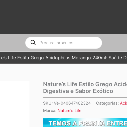
Pesquisar
produtos
re’s Life Estilo Grego Acidophilus Morango 240ml: Saúde D
Nature’s Life Estilo Grego Ac
Digestiva e Sabor Exótico
SKU:
Ve-040647402324
Categorias:
Aci
Marca:
Nature's Life