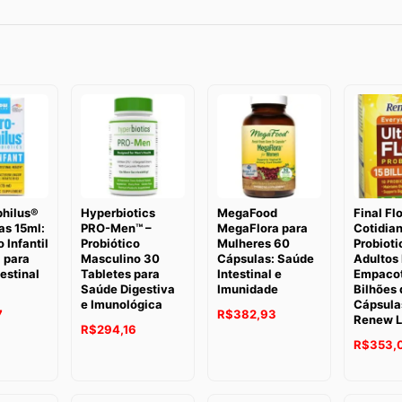
philus®
Hyperbiotics
MegaFood
Final Fl
as 15ml:
PRO-Men™ –
MegaFlora para
Cotidia
 Infantil
Probiótico
Mulheres 60
Probioti
 para
Masculino 30
Cápsulas: Saúde
Adultos 
estinal
Tabletes para
Intestinal e
Empacot
Saúde Digestiva
Imunidade
Bilhões 
e Imunológica
Cápsula
7
R$
382,93
Renew L
R$
294,16
R$
353,