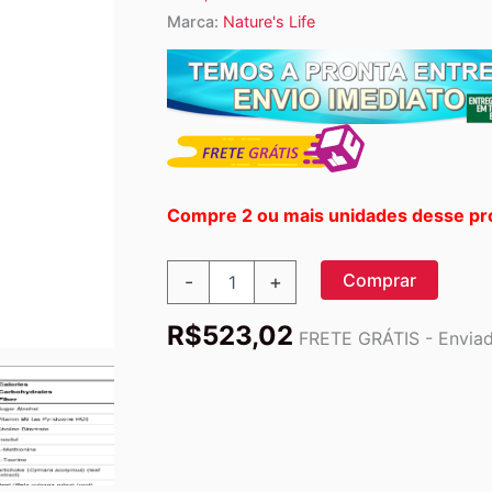
Marca:
Nature's Life
Compre 2 ou mais unidades desse pr
Nature's
Comprar
-
+
Life
Complexo
R$
523,02
Lipotrópico
FRETE GRÁTIS - Enviado
180
Tabletes:
Potencialize
Sua
Saúde
e
Bem-