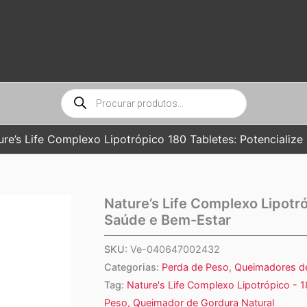
Pesquisar
produtos
ure’s Life Complexo Lipotrópico 180 Tabletes: Potencializ
Nature’s Life Complexo Lipotró
Saúde e Bem-Estar
SKU:
Ve-040647002432
Categorias:
Perda de Peso
,
Queimadores d
Tag:
Nature's Life Complexo Lipotrópico - 
Peso, Queimador de Gordura Natural