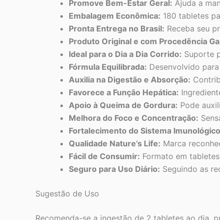
Promove Bem-Estar Geral:
Ajuda a mant
Embalagem Econômica:
180 tabletes p
Pronta Entrega no Brasil:
Receba seu pr
Produto Original e com Procedência Ga
Ideal para o Dia a Dia Corrido:
Suporte p
Fórmula Equilibrada:
Desenvolvido para 
Auxilia na Digestão e Absorção:
Contrib
Favorece a Função Hepática:
Ingredient
Apoio à Queima de Gordura:
Pode auxil
Melhora do Foco e Concentração:
Sensa
Fortalecimento do Sistema Imunológico
Qualidade Nature’s Life:
Marca reconhec
Fácil de Consumir:
Formato em tabletes 
Seguro para Uso Diário:
Seguindo as re
Sugestão de Uso
Recomenda-se a ingestão de 2 tabletes ao dia, p