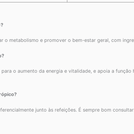
e?
ar o metabolismo e promover o bem-estar geral, com ingred
o?
ui para o aumento da energia e vitalidade, e apoia a funç
rópico?
eferencialmente junto às refeições. É sempre bom consulta