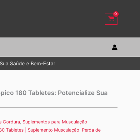
e Sua Saúde e Bem-Estar
pico 180 Tabletes: Potencialize Sua
e Gordura
,
Suplementos para Musculação
180 Tabletes | Suplemento Musculação, Perda de