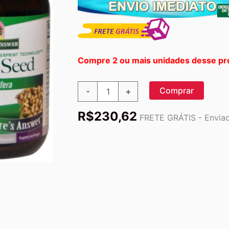
Compre 2 ou mais unidades desse pr
Nature's
Comprar
-
+
Answer
Extrato
R$
230,62
de
FRETE GRÁTIS - Enviado
Semente
de
Uva
Padronizado
60
Cápsulas
Vegetarianas
-
Antioxidante
Potente
quantidade