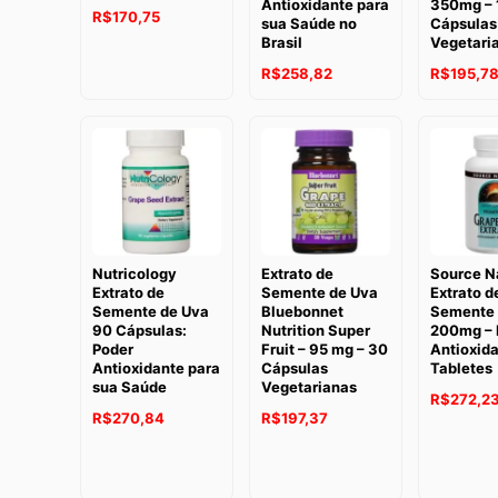
Antioxidante para
350mg – 
R$
170,75
sua Saúde no
Cápsulas
Brasil
Vegetari
R$
258,82
R$
195,7
Nutricology
Extrato de
Source N
Extrato de
Semente de Uva
Extrato d
Semente de Uva
Bluebonnet
Semente 
90 Cápsulas:
Nutrition Super
200mg – 
Poder
Fruit – 95 mg – 30
Antioxida
Antioxidante para
Cápsulas
Tabletes
sua Saúde
Vegetarianas
R$
272,2
R$
270,84
R$
197,37