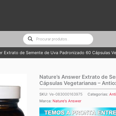
Pesquisar
produtos
er Extrato de Semente de Uva Padronizado 60 Cápsulas Veg
Nature’s Answer Extrato de S
Cápsulas Vegetarianas – Antio
SKU:
Ve-083000163975
Categorias:
Ant
Marca:
Nature's Answer