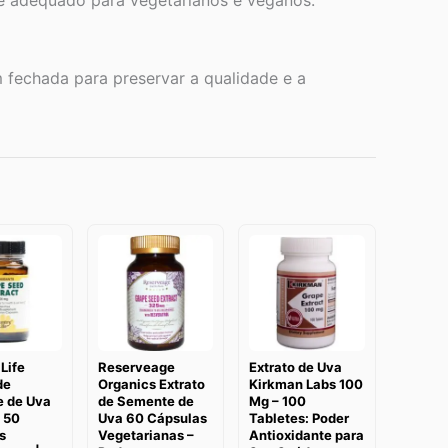
e adequado para vegetarianos e veganos.
 fechada para preservar a qualidade e a
Life
Reserveage
Extrato de Uva
de
Organics Extrato
Kirkman Labs 100
 de Uva
de Semente de
Mg – 100
 50
Uva 60 Cápsulas
Tabletes: Poder
s
Vegetarianas –
Antioxidante para