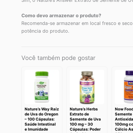
Sim, o Nature’s Answer Extrato de Semente de U
Como devo armazenar o produto?
Recomenda-se armazenar em local fresco e seco,
potência do produto.
Você também pode gostar
Nature’s Way Raíz
Nature’s Herbs
Now Foo
de Uva do Oregon
Extrato de
Semente 
– 100 Cápsulas:
Semente de Uva
Antioxid
Saúde Intestinal
100 mg – 30
100mg c
e Imunidade
Cápsulas: Poder
Cálcio A