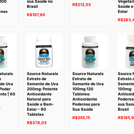
100
sua Saúde no
Vegetari
R$
212,03
Brasil
Saúde e
anas
Estar
R$
197,90
8
R$
263,
aturals
Source Naturals
Source Naturals
Source 
e
Extrato de
Extrato de
Extrato 
de Uva
Semente de Uva
Semente de Uva
Semente
Poder
200mg: Potente
100mg 120
100mg:
nte | 60
Antioxidante
Tabletes:
Antioxi
Natural para
Antioxidante
Poderos
Saúde e Bem-
Poderoso para
sua Saú
3
Estar – 90
Sua Saúde
Brasil
Tabletes
R$
255,15
R$
185,
R$
378,03