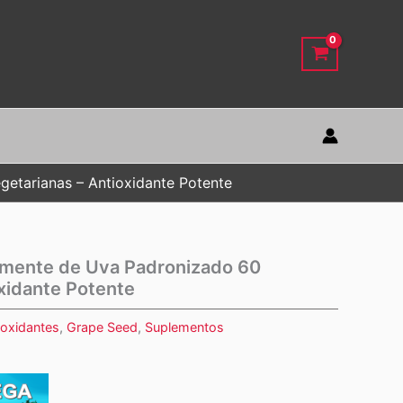
etarianas – Antioxidante Potente
emente de Uva Padronizado 60
xidante Potente
ioxidantes
,
Grape Seed
,
Suplementos