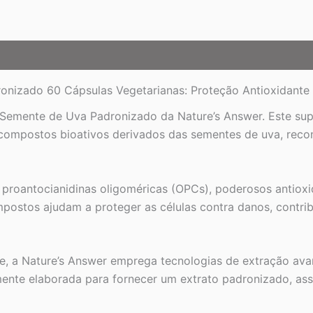
onizado 60 Cápsulas Vegetarianas: Proteção Antioxidante
 Semente de Uva Padronizado da Nature’s Answer. Este su
compostos bioativos derivados das sementes de uva, reco
 proantocianidinas oligoméricas (OPCs), poderosos antiox
compostos ajudam a proteger as células contra danos, cont
 a Nature’s Answer emprega tecnologias de extração avan
amente elaborada para fornecer um extrato padronizado, 