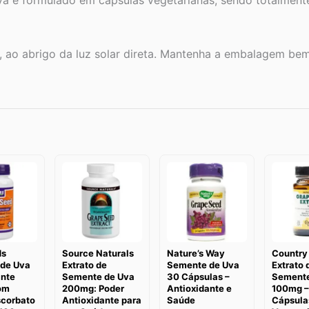
va é formulado em cápsulas vegetarianas, sendo totalment
 ao abrigo da luz solar direta. Mantenha a embalagem bem
ds
Source Naturals
Nature’s Way
Country 
de Uva
Extrato de
Semente de Uva
Extrato 
ante
Semente de Uva
30 Cápsulas –
Semente
om
200mg: Poder
Antioxidante e
100mg –
scorbato
Antioxidante para
Saúde
Cápsula