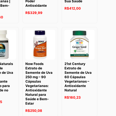
anas |
Poder
Sua Saúde
 Bem-
Antioxidante
R$
412,00
R$
329,99
40
Naturals
Now Foods
21st Century
de
Extrato de
Extrato de
 de Uva
Semente de Uva
Semente de Uva
250 mg – 90
60 Cápsulas
dante
Cápsulas
Vegetarianas –
o para
Vegetarianas:
Antioxidante
de no
Antioxidante
Natural
Natural para
R$
160,23
Saúde e Bem-
95
Estar
R$
250,08