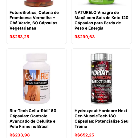
FutureBiotics, Cetona de
NATURELO Vinagre de
Framboesa Vermelha +
Maçã com Sais de Keto 120
Chá Verde, 60 Cápsulas
Cápsulas para Perda de
Vegetarianas
Peso e Energia
R$
253,25
R$
299,63
Bio-Tech Cellu-Rid™ 60
Hydroxycut Hardcore Next
Cápsulas: Controle
Gen MuscleTech 180
Avançado de Celulite e
Cápsulas: Potencialize Seu
Pele Firme no Brasil
Treino
R$
233,98
R$
652,25