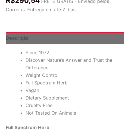
R$
290,54
250
FRETE GRÁTIS - Enviado pelos
mg,
Correios. Entrega em até 7 dias.
60
cápsulas
vegetais
quantidade
Descrição
Since 1972
Discover Nature’s Answer and Trust the
Difference…
Weight Control
Full Spectrum Herb
Vegan
Dietary Supplement
Cruelty Free
Not Tested On Animals
Full Spectrum Herb