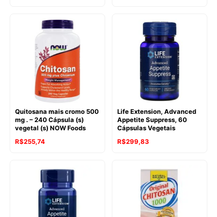
Quitosana mais cromo 500
Life Extension, Advanced
mg . – 240 Cápsula (s)
Appetite Suppress, 60
vegetal (s) NOW Foods
Cápsulas Vegetais
O
O
R$
255,74
R$
299,83
preço
preço
original
atual
era:
é:
R$386,51.
R$255,74.