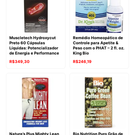
Muscletech Hydroxycut
Remédio Homeopático de
Preto 60 Cápsulas
Controle para Apetite &
Líquidas: Potencializador
Peso com o PHAT – 2 fl. oz.
de Energia e Performance
King Bio
R$
349,30
R$
246,19
Nature’s Plus Mighty Lean
Bio Nutrition Puro Grão de