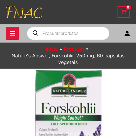
Ir
para
o
conteúdo
Pesquisar
produtos
Início
Produtos
Nature's Answer, Forskohlii, 250 mg, 60 cápsulas
vegetais