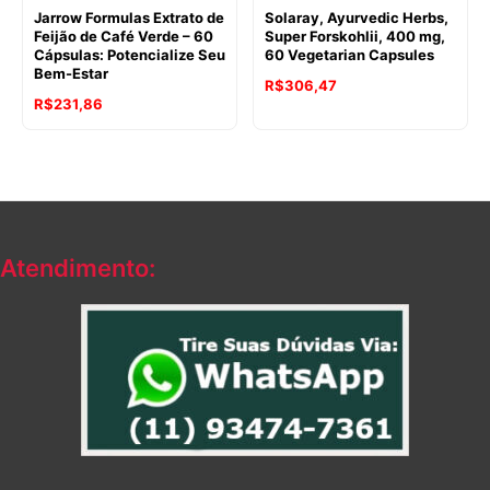
Jarrow Formulas Extrato de
Solaray, Ayurvedic Herbs,
Feijão de Café Verde – 60
Super Forskohlii, 400 mg,
Cápsulas: Potencialize Seu
60 Vegetarian Capsules
Bem-Estar
R$
306,47
R$
231,86
Atendimento: