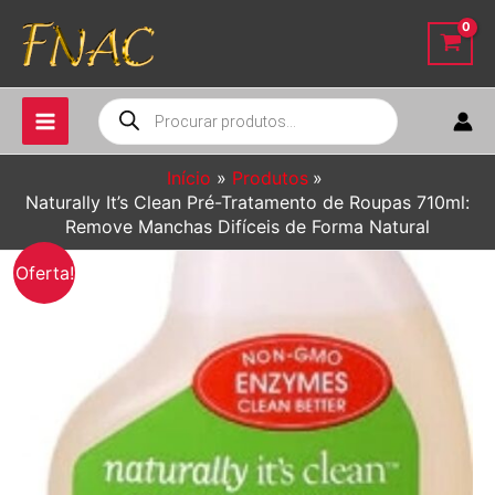
Ir
para
o
conteúdo
Pesquisar
produtos
Início
Produtos
Naturally It’s Clean Pré-Tratamento de Roupas 710ml:
Remove Manchas Difíceis de Forma Natural
Oferta!