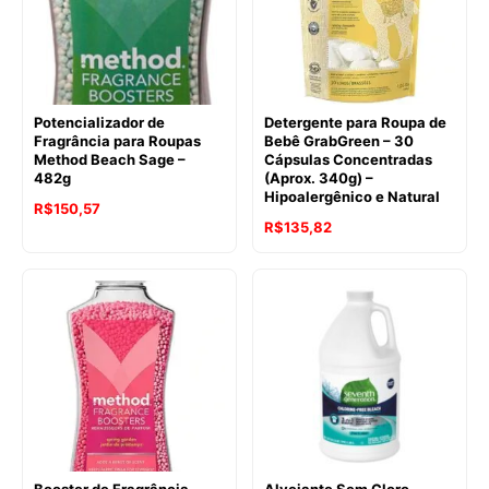
Potencializador de
Detergente para Roupa de
Fragrância para Roupas
Bebê GrabGreen – 30
Method Beach Sage –
Cápsulas Concentradas
482g
(Aprox. 340g) –
Hipoalergênico e Natural
O
O
R$
150,57
O
O
R$
135,82
preço
preço
preço
preço
original
atual
original
atual
era:
é:
era:
é:
R$167,32.
R$150,57.
R$159,71.
R$135,82.