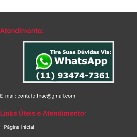
original
atual
era:
é:
era:
é:
R$222,92.
R$149,05.
R$184,12.
R$136,87.
Atendimento:
E-mail: contato.fnac@gmail.com
Links Úteis e Atendimento:
– Página Inicial