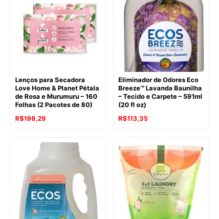
era:
é:
R$222,92.
R$141,75.
R$206,54.
R$194,62.
Lenços para Secadora
Eliminador de Odores Eco
Love Home & Planet Pétala
Breeze™ Lavanda Baunilha
de Rosa e Murumuru – 160
– Tecido e Carpete – 591ml
Folhas (2 Pacotes de 80)
(20 fl oz)
O
O
R$
198,29
R$
113,35
preço
preço
original
atual
era:
é:
R$117,44.
R$113,35.