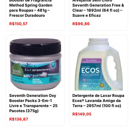
Booster de Fragrância
Alvejante Sem Cloro
Method Spring Garden
Seventh Generation Free &
para Roupas – 481g –
Clear – 1892ml (64 fl oz) –
Frescor Duradouro
Suave e Eficaz
O
O
R$
150,57
R$
96,86
preço
preço
original
atual
era:
é:
R$167,32.
R$150,57.
Seventh Generation Oxy
Detergente de Lavar Roupa
Booster Packs 3-Em-1
Ecos® Lavanda Amigo da
Livre e Transparente – 25
Terra – 2957ml (100 fl oz)
Pacotes (375g)
O
O
R$
149,05
O
O
R$
136,87
preço
preço
preço
preço
original
atual