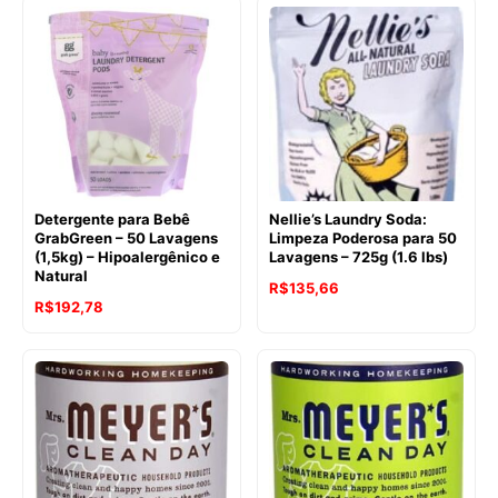
original
atual
era:
é:
R$128,47.
R$112,67.
Detergente para Bebê
Nellie’s Laundry Soda:
GrabGreen – 50 Lavagens
Limpeza Poderosa para 50
(1,5kg) – Hipoalergênico e
Lavagens – 725g (1.6 lbs)
Natural
O
O
R$
135,66
O
O
R$
192,78
preço
preço
preço
preço
original
atual
original
atual
era:
é:
era:
é:
R$180,08.
R$135,66.
R$201,50.
R$192,78.