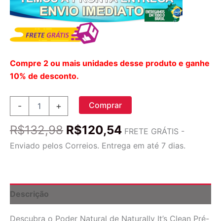
Compre 2 ou mais unidades desse produto e ganhe
10% de desconto.
Naturally
Comprar
-
+
It's
Clean
O
O
R$
132,98
R$
120,54
Pré-
FRETE GRÁTIS -
preço
preço
Tratamento
Enviado pelos Correios. Entrega em até 7 dias.
de
original
atual
Roupas
era:
é:
710ml:
R$132,98.
R$120,54.
Remove
Manchas
Descrição
Difíceis
de
Descubra o Poder Natural de Naturally It’s Clean Pré-
Forma