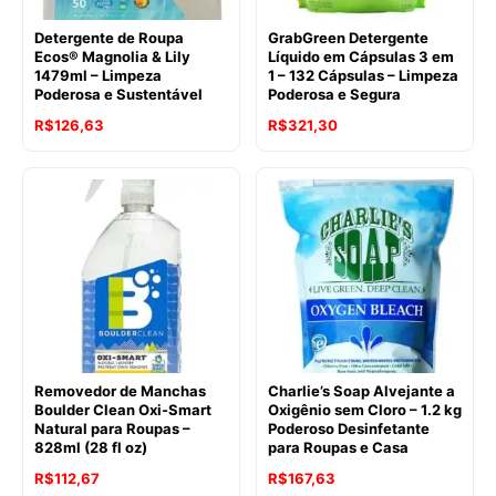
Detergente de Roupa
GrabGreen Detergente
Ecos® Magnolia & Lily
Líquido em Cápsulas 3 em
1479ml – Limpeza
1 – 132 Cápsulas – Limpeza
Poderosa e Sustentável
Poderosa e Segura
O
O
O
O
R$
126,63
R$
321,30
preço
preço
preço
preço
original
atual
original
atual
era:
é:
era:
é:
R$142,96.
R$126,63.
R$357,00.
R$321,30.
Removedor de Manchas
Charlie’s Soap Alvejante a
Boulder Clean Oxi-Smart
Oxigênio sem Cloro – 1.2 kg
Natural para Roupas –
Poderoso Desinfetante
828ml (28 fl oz)
para Roupas e Casa
O
O
R$
112,67
R$
167,63