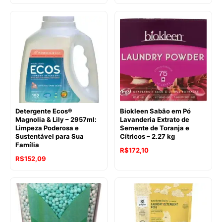
preço
preço
original
atual
era:
é:
R$246,23.
R$167,63.
Detergente Ecos®
Biokleen Sabão em Pó
Magnolia & Lily – 2957ml:
Lavanderia Extrato de
Limpeza Poderosa e
Semente de Toranja e
Sustentável para Sua
Cítricos – 2.27 kg
Família
O
O
R$
172,10
O
O
R$
152,09
preço
preço
preço
preço
original
atual
original
atual
era:
é:
era:
é:
R$191,21.
R$172,10.
R$222,92.
R$152,09.