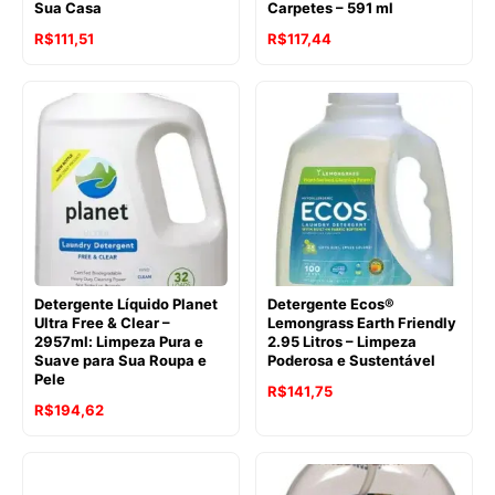
Sua Casa
Carpetes – 591 ml
O
O
R$
111,51
R$
117,44
preço
preço
original
atual
era:
é:
R$135,24.
R$111,51.
Detergente Líquido Planet
Detergente Ecos®
Ultra Free & Clear –
Lemongrass Earth Friendly
2957ml: Limpeza Pura e
2.95 Litros – Limpeza
Suave para Sua Roupa e
Poderosa e Sustentável
Pele
O
O
R$
141,75
O
O
R$
194,62
preço
preço
preço
preço
original
atual
original
atual
era:
é: