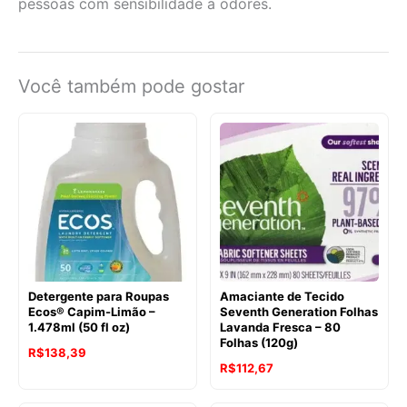
pessoas com sensibilidade a odores.
Você também pode gostar
Detergente para Roupas
Amaciante de Tecido
Ecos® Capim-Limão –
Seventh Generation Folhas
1.478ml (50 fl oz)
Lavanda Fresca – 80
Folhas (120g)
R$
138,39
O
O
R$
112,67
preço
preço