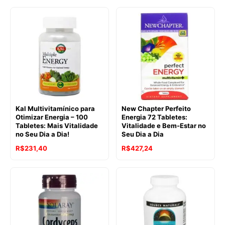
Kal Multivitamínico para
New Chapter Perfeito
Otimizar Energia – 100
Energia 72 Tabletes:
Tabletes: Mais Vitalidade
Vitalidade e Bem-Estar no
no Seu Dia a Dia!
Seu Dia a Dia
R$
231,40
R$
427,24