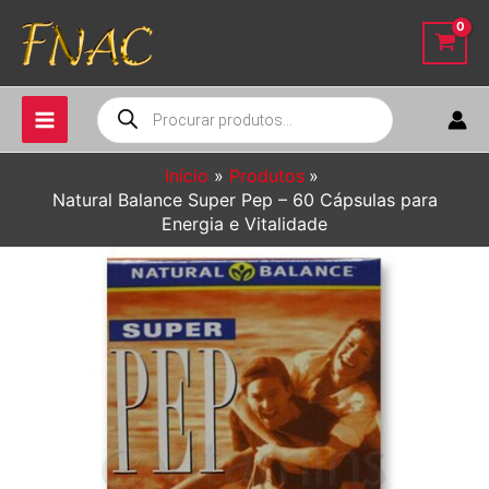
Ir
para
o
conteúdo
Pesquisar
produtos
Início
Produtos
Natural Balance Super Pep – 60 Cápsulas para
Energia e Vitalidade