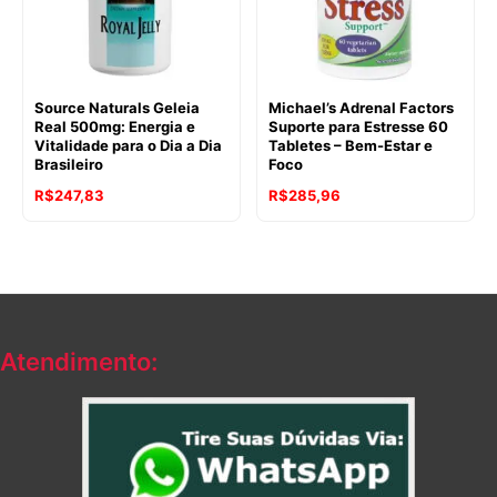
Source Naturals Geleia
Michael’s Adrenal Factors
Real 500mg: Energia e
Suporte para Estresse 60
Vitalidade para o Dia a Dia
Tabletes – Bem-Estar e
Brasileiro
Foco
R$
247,83
R$
285,96
Atendimento: