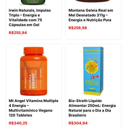
Irwin Naturals, Impulso
Montana Geleia Real em
Triplo – Energia e
Mel Desnatado 311g –
Vitalidade com 75
Energia e Nutrição Pura
Cápsulas em Gel
R$
259,98
R$
255,94
Mt Angel Vitamins Multiple
Bio-Strath Líquido
4 Energia –
Alimentar 250mL: Energia
Multivitamínico Vegano
Natural para o Dia a Dia
120 Tabletes
Brasileiro
R$
340,25
R$
304,94