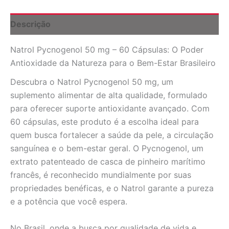
Poderoso
para
Descrição
Pele
e
Natrol Pycnogenol 50 mg – 60 Cápsulas: O Poder
Circulação
no
Antioxidade da Natureza para o Bem-Estar Brasileiro
Brasil
quantidade
Descubra o Natrol Pycnogenol 50 mg, um
suplemento alimentar de alta qualidade, formulado
para oferecer suporte antioxidante avançado. Com
60 cápsulas, este produto é a escolha ideal para
quem busca fortalecer a saúde da pele, a circulação
sanguínea e o bem-estar geral. O Pycnogenol, um
extrato patenteado de casca de pinheiro marítimo
francês, é reconhecido mundialmente por suas
propriedades benéficas, e o Natrol garante a pureza
e a potência que você espera.
No Brasil, onde a busca por qualidade de vida e