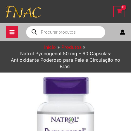
Ir
para
o
conteúdo
Pesquisar
produtos
Início
Produtos
Natrol Pycnogenol 50 mg – 60 Cápsulas:
Antioxidante Poderoso para Pele e Circulação no
Brasil