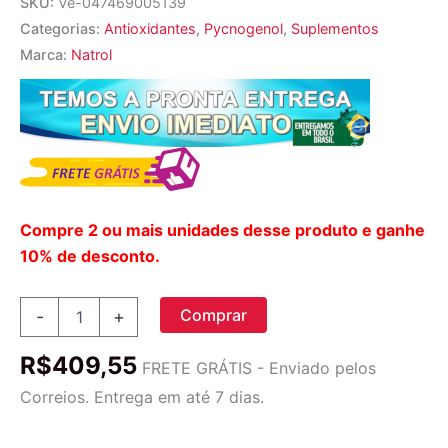
SKU:
Ve-047469005139
Categorias:
Antioxidantes
,
Pycnogenol
,
Suplementos
Marca:
Natrol
Compre 2 ou mais unidades desse produto e ganhe
10% de desconto.
Natrol
Comprar
-
+
Pycnogenol
50
R$
409,55
mg
FRETE GRÁTIS - Enviado pelos
-
Correios. Entrega em até 7 dias.
60
Cápsulas:
Antioxidante