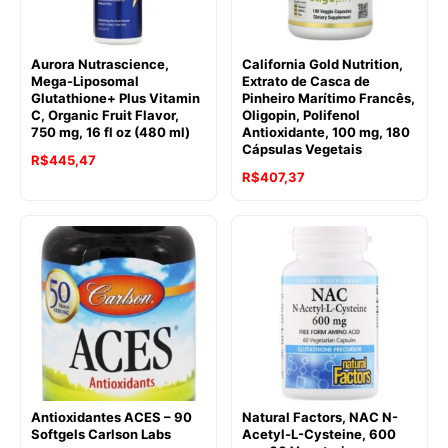
Aurora Nutrascience,
California Gold Nutrition,
Mega-Liposomal
Extrato de Casca de
Glutathione+ Plus Vitamin
Pinheiro Marítimo Francês,
C, Organic Fruit Flavor,
Oligopin, Polifenol
750 mg, 16 fl oz (480 ml)
Antioxidante, 100 mg, 180
Cápsulas Vegetais
R$
445,47
R$
407,37
Antioxidantes ACES – 90
Natural Factors, NAC N-
Softgels Carlson Labs
Acetyl-L-Cysteine, 600