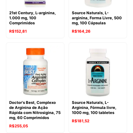
21st Century, L-arginina,
Source Naturals, L-
1.000 mg, 100
arginina, Forma Livre, 500
Comprimidos
mg, 100 Cápsulas
R$
152,81
R$
164,26
Doctor's Best, Complexo
Source Naturals, L-
de Arginina de Ação
Arginina, Fórmula livre,
Rápida com Nitrosigina, 75
1000 mg, 100 tabletes
mg, 60 Comprimidos
R$
181,52
R$
255,05