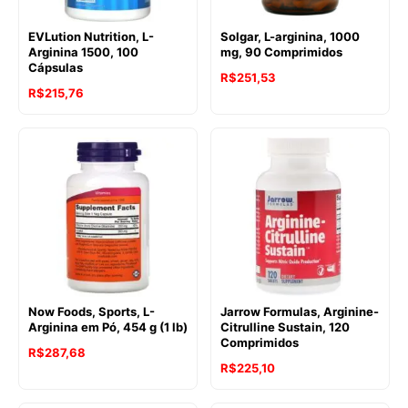
EVLution Nutrition, L-
Solgar, L-arginina, 1000
Arginina 1500, 100
mg, 90 Comprimidos
Cápsulas
R$
251,53
R$
215,76
Now Foods, Sports, L-
Jarrow Formulas, Arginine-
Arginina em Pó, 454 g (1 lb)
Citrulline Sustain, 120
Comprimidos
R$
287,68
R$
225,10