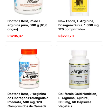
Doctor's Best, Pó de L-
Now Foods, L-Arginina,
arginina pura, 300 g (10,6
Dosagem Dupla, 1.000 mg,
onças)
120 comprimidos
R$
205,37
R$
229,70
Doctor's Best, L-Arginina
California Gold Nutrition,
de Liberação Prolongada e
L-Arginina, AjiPure,
Imediata, 500 mg, 120
500 mg, 60 Cápsulas
Comprimidos de Camada
Vegetais