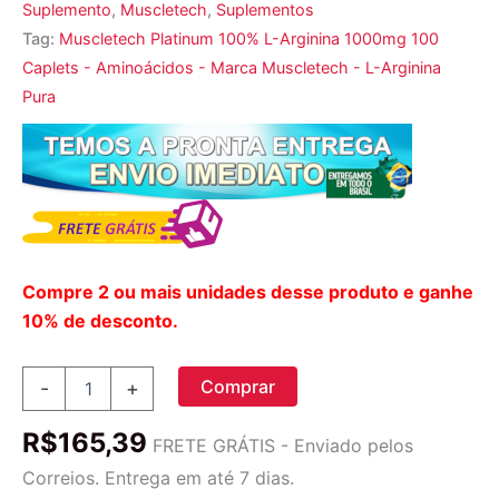
Suplemento
,
Muscletech
,
Suplementos
Tag:
Muscletech Platinum 100% L-Arginina 1000mg 100
Caplets - Aminoácidos - Marca Muscletech - L-Arginina
Pura
Compre 2 ou mais unidades desse produto e ganhe
10% de desconto.
Muscletech,
Comprar
-
+
Platinum
100%
R$
165,39
L-
FRETE GRÁTIS - Enviado pelos
Arginine,
Correios. Entrega em até 7 dias.
1,000