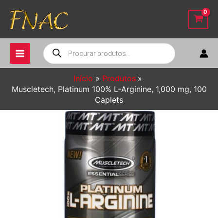
Ir
para
o
conteúdo
Pesquisar
produtos
Início
Produtos
Muscletech, Platinum 100% L-Arginine, 1,000 mg, 100
Caplets