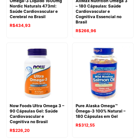
Ômega-3 Líquido 1600mg
AllMax Nutrition Ômega 3
Nordic Naturals 473ml:
– 180 Cápsulas: Saúde
Saúde Cardiovascular e
Cardiovascular e
Cerebral no Brasil
Cognitiva Essencial no
Brasil
R$
434,93
R$
266,96
Now Foods Ultra Omega 3 –
Pure Alaska Omega™
90 Cápsulas Gel: Saúde
Ômega-3 100% Natural –
Cardiovascular e
180 Cápsulas em Gel
Cognitiva no Brasil
R$
312,55
R$
226,20