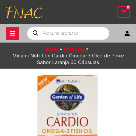
Ir
para
o
conteúdo
Pesquisar
produtos
Início
Produtos
Minami Nutrition Cardio Ômega-3 Óleo de Peixe
Sabor Laranja 60 Cápsulas