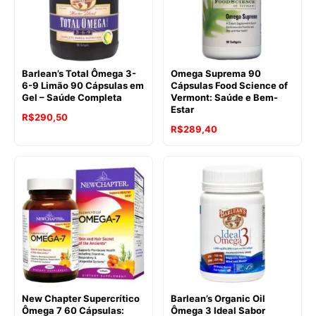
Barlean’s Total Ômega 3-
Omega Suprema 90
6-9 Limão 90 Cápsulas em
Cápsulas Food Science of
Gel – Saúde Completa
Vermont: Saúde e Bem-
Estar
R$
290,50
R$
289,40
New Chapter Supercrítico
Barlean’s Organic Oil
Ômega 7 60 Cápsulas:
Ômega 3 Ideal Sabor