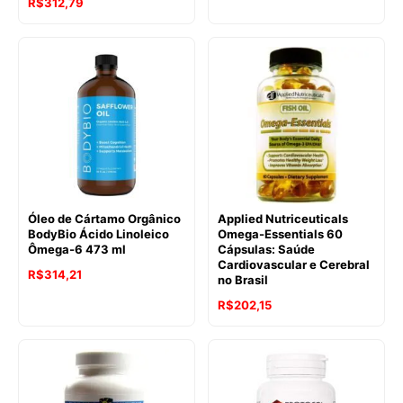
R$
312,79
Óleo de Cártamo Orgânico
Applied Nutriceuticals
BodyBio Ácido Linoleico
Omega-Essentials 60
Ômega-6 473 ml
Cápsulas: Saúde
Cardiovascular e Cerebral
R$
314,21
no Brasil
R$
202,15