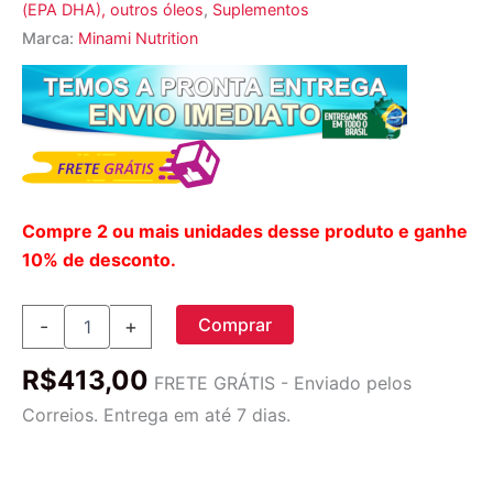
(EPA DHA), outros óleos
,
Suplementos
Marca:
Minami Nutrition
Compre 2 ou mais unidades desse produto e ganhe
10% de desconto.
Minami
Comprar
-
+
Nutrition
Cardio
R$
413,00
Ômega-
FRETE GRÁTIS - Enviado pelos
3
Correios. Entrega em até 7 dias.
Óleo
de
Peixe
Sabor