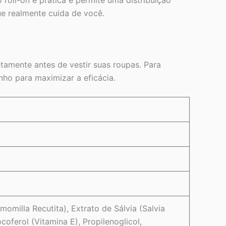
roll-on é prática e permite uma distribuição
ue realmente cuida de você.
tamente antes de vestir suas roupas. Para
ho para maximizar a eficácia.
omilla Recutita), Extrato de Sálvia (Salvia
coferol (Vitamina E), Propilenoglicol,