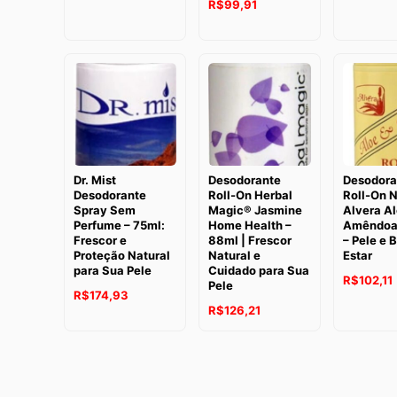
O
O
R$
99,91
preço
preço
preço
preço
original
atual
original
atual
era:
é:
era:
é:
R$112,67.
R$105,74.
R$119,44.
R$99,91.
Dr. Mist
Desodorante
Desodora
Desodorante
Roll-On Herbal
Roll-On N
Spray Sem
Magic® Jasmine
Alvera Al
Perfume – 75ml:
Home Health –
Amêndoas
Frescor e
88ml | Frescor
– Pele e 
Proteção Natural
Natural e
Estar
para Sua Pele
Cuidado para Sua
O
R$
102,11
Pele
O
O
R$
174,93
preço
O
O
R$
126,21
preço
preço
original
preço
preço
original
atual
era:
é
original
atual
era:
é:
R$112,67.
era:
é:
R$177,03.
R$174,93.