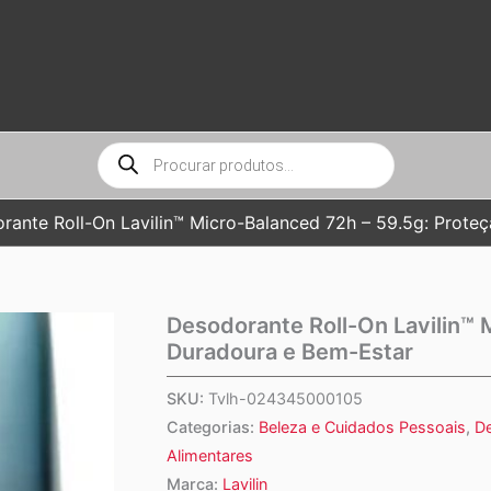
Pesquisar
produtos
rante Roll-On Lavilin™ Micro-Balanced 72h – 59.5g: Prote
Desodorante Roll-On Lavilin™ 
Duradoura e Bem-Estar
SKU:
Tvlh-024345000105
Categorias:
Beleza e Cuidados Pessoais
,
D
Alimentares
Marca:
Lavilin