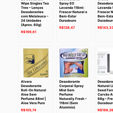
Wipe Singles Tea
Spray EO
Desodora
Tree – Lenços
Lavanda 118ml:
Lavanda 
Desodorantes
Frescor Natural e
Frescor N
com Melaleuca –
Bem-Estar
Bem-Esta
24 Unidades
Duradouro
Duradour
(Aprox. 60g)
O
R$
128,47
R$
143,3
O
O
R$
199,61
preço
preço
preço
original
original
atual
era:
era:
é:
R$152,09
R$208,64.
R$199,61.
Alvera
Desodorante
Desodora
Desodorante
Corporal Spray
Natural Li
Roll-On Natural
Mist Sem
Seed Far
Aloe Sem
Perfume
Carvão A
Perfume 88ml |
Naturally Fresh –
68g – Fre
Aloe Vera Puro
118ml (Sem
Duradour
Alumínio)
O
O
R$
105,74
R$
198,2