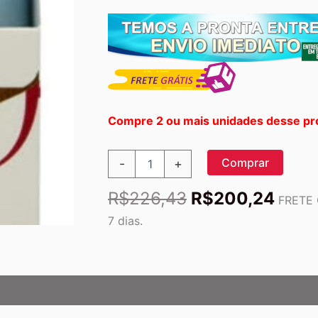
Compre 2 ou mais unidades desse pr
Desodorante
Comprar
-
+
Roll-
On
O
O
R$
226,43
R$
200,24
Lavilin™
FRETE 
preço
preç
Micro-
7 dias.
Balanced
original
atual
72h
era:
é:
-
R$226,43.
R$20
59.5g:
Proteção
Duradoura
e