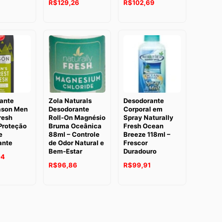
O
O
O
O
R$
129,26
R$
102,69
preço
preço
preço
preço
preço
atual
original
atual
original
atual
é:
era:
é:
era:
é:
8.
R$104,74.
R$136,87.
R$129,26.
R$123,95.
R$102,69.
ante
Zola Naturals
Desodorante
ason Men
Desodorante
Corporal em
resh
Roll-On Magnésio
Spray Naturally
Proteção
Bruma Oceânica
Fresh Ocean
e
88ml – Controle
Breeze 118ml –
ante
de Odor Natural e
Frescor
Bem-Estar
Duradouro
04
O
O
O
O
R$
96,86
R$
99,91
preço
preço
preço
preço
original
atual
original
atual
era:
é:
era:
é:
R$112,67.
R$96,86.
R$119,44.
R$99,91.