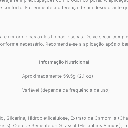
teraja sem preocupações com o odor corporal. A aplicação 
 e conforto. Experimente a diferença de um desodorante q
 e uniforme nas axilas limpas e secas. Deixe secar comple
conforme necessário. Recomenda-se a aplicação após o ban
Informação Nutricional
Aproximadamente 59.5g (2.1 oz)
Variável (depende da frequência de uso)
, Glicerina, Hidroxietilcelulose, Extrato de Camomila (Cham
ensis), Óleo de Semente de Girassol (Helianthus Annuus), To