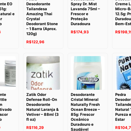
nte EO
Desodorante
Spray Dr. Mist
Creme L
51g:
Tailandesa
Lavanda 75ml –
Micro-B
atural e
Amazing Thai
Frescor e
12.5g: P
r
Crystal
Proteção
Duradou
o
Deodorant Stone
Duradoura
Bem-Est
– 1 Barra (Aprox.
O
O
O
O
3
R$
174,93
R$
198,1
120g)
preço
preço
preço
preço
R$
122,96
atual
original
atual
original
é:
era:
é:
era:
.
R$143,33.
R$177,03.
R$174,93.
R$223,3
nte
Zatik Odor
Desodorante
Pedra
ttle
Defense Roll-On
Cristal Mineral
Desodor
m
Desodorante
Naturally Fresh
Tailand
tivado
Natural Laranja &
Ocean Breeze –
Natural 
scor
Vetiver – 88ml (3
85g: Frescor
Pureza 
o
fl oz)
Oceânico
Estar
Duradouro e
O
O
O
9
R$
116,29
R$
104,
Saudável