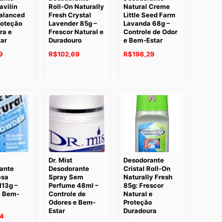
avilin
Roll-On Naturally
Natural Creme
alanced
Fresh Crystal
Little Seed Farm
roteção
Lavender 85g –
Lavanda 68g –
ra e
Frescor Natural e
Controle de Odor
ar
Duradouro
e Bem-Estar
O
O
O
9
R$
102,69
R$
198,29
preço
preço
preço
atual
original
atual
é:
era:
é:
9.
R$198,19.
R$123,95.
R$102,69.
Dr. Mist
Desodorante
ante
Desodorante
Cristal Roll-On
esa
Spray Sem
Naturally Fresh
113g –
Perfume 48ml –
85g: Frescor
e Bem-
Controle de
Natural e
Odores e Bem-
Proteção
Estar
Duradoura
O
74