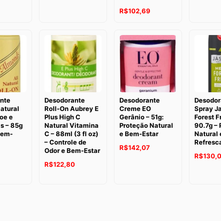
preço
preço
preço
O
O
R$
102,69
original
atual
original
preço
preço
era:
é:
era:
original
atual
R$135,45.
R$116,29.
R$119,2
era:
é:
R$123,95.
R$102,69.
nte
Desodorante
Desodorante
Desodor
atural
Roll-On Aubrey E
Creme EO
Spray J
oe e
Plus High C
Gerânio – 51g:
Forest F
 – 85g
Natural Vitamina
Proteção Natural
90.7g – 
Bem-
C – 88ml (3 fl oz)
e Bem-Estar
Natural 
– Controle de
Refresc
O
O
R$
142,07
Odor e Bem-Estar
O
R$
130,
preço
preço
O
O
R$
122,80
preço
original
atual
preço
preço
atual
era:
é:
original
atual
:
R$152,09.
R$142,07.
era:
é:
R$102,11.
R$124,69.
R$122,80.