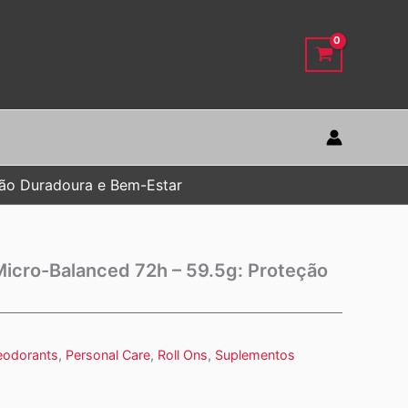
ção Duradoura e Bem-Estar
Micro-Balanced 72h – 59.5g: Proteção
eodorants
,
Personal Care
,
Roll Ons
,
Suplementos