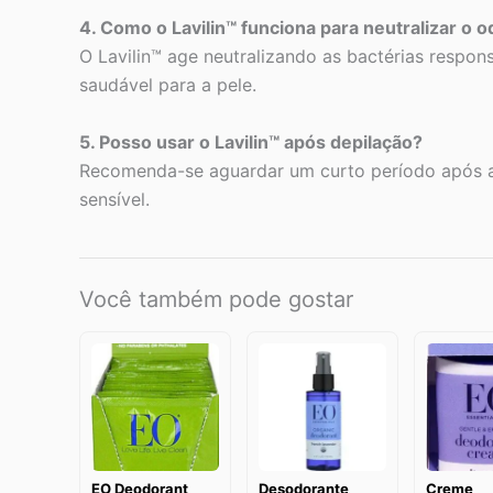
4. Como o Lavilin™ funciona para neutralizar o o
O Lavilin™ age neutralizando as bactérias respo
saudável para a pele.
5. Posso usar o Lavilin™ após depilação?
Recomenda-se aguardar um curto período após a d
sensível.
Você também pode gostar
EO Deodorant
Desodorante
Creme