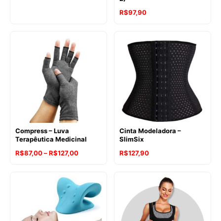
R$
97,90
Compress – Luva
Cinta Modeladora –
Terapêutica Medicinal
SlimSix
Faixa
R$
87,00
–
R$
127,00
R$
127,90
de
preço:
R$87,00
através
R$127,00