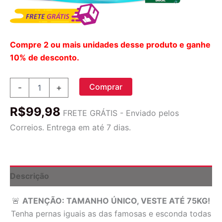
Compre 2 ou mais unidades desse produto e ganhe
10% de desconto.
Meia-
Comprar
-
+
Calça
Anticelulite
R$
99,98
Slim
FRETE GRÁTIS - Enviado pelos
70D
Correios. Entrega em até 7 dias.
quantidade
Descrição
🚨
ATENÇÃO: TAMANHO ÚNICO, VESTE ATÉ 75KG!
Tenha pernas iguais as das famosas e esconda todas