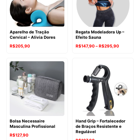
Aparelho de Tração
Regata Modeladora Up –
Cervical – Alivia Dores
Efeito Sauna
Faixa
R$
205,90
R$
147,90
–
R$
295,90
de
preço:
R$147,90
através
R$295,90
Bolsa Necessaire
Hand Grip – Fortalecedor
Masculina Profissional
de Braços Resistente e
Regulável
R$
127,90