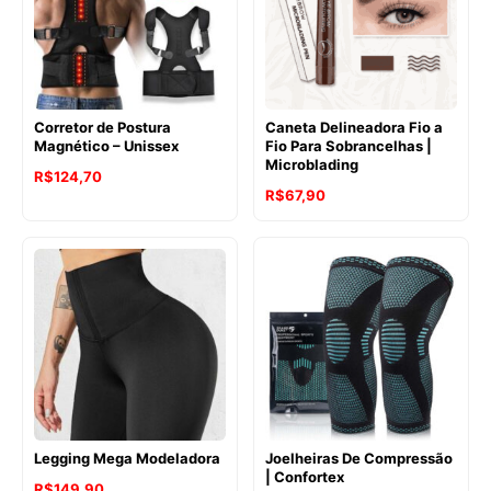
Corretor de Postura
Caneta Delineadora Fio a
Magnético – Unissex
Fio Para Sobrancelhas |
Microblading
R$
124,70
R$
67,90
Legging Mega Modeladora
Joelheiras De Compressão
| Confortex
R$
149,90