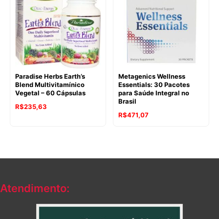
Paradise Herbs Earth’s
Metagenics Wellness
Blend Multivitamínico
Essentials: 30 Pacotes
Vegetal – 60 Cápsulas
para Saúde Integral no
Brasil
R$
235,63
R$
471,07
Atendimento: