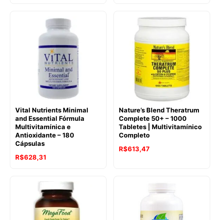
Vital Nutrients Minimal
Nature’s Blend Theratrum
and Essential Fórmula
Complete 50+ – 1000
Multivitamínica e
Tabletes | Multivitamínico
Antioxidante – 180
Completo
Cápsulas
R$
613,47
R$
628,31