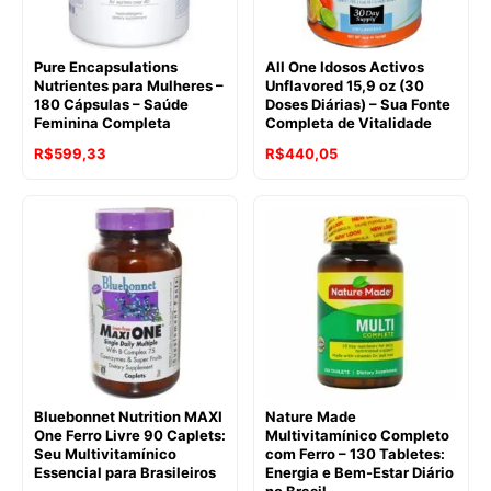
Pure Encapsulations
All One Idosos Activos
Nutrientes para Mulheres –
Unflavored 15,9 oz (30
180 Cápsulas – Saúde
Doses Diárias) – Sua Fonte
Feminina Completa
Completa de Vitalidade
R$
599,33
R$
440,05
Bluebonnet Nutrition MAXI
Nature Made
One Ferro Livre 90 Caplets:
Multivitamínico Completo
Seu Multivitamínico
com Ferro – 130 Tabletes:
Essencial para Brasileiros
Energia e Bem-Estar Diário
no Brasil