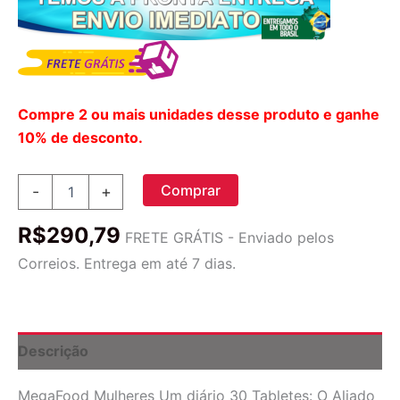
Compre 2 ou mais unidades desse produto e ganhe
10% de desconto.
MegaFood
Comprar
-
+
Mulheres
Um
R$
290,79
diário
FRETE GRÁTIS - Enviado pelos
30
Correios. Entrega em até 7 dias.
Tabletes:
Nutrição
Essencial
para
o
Descrição
Bem-
Estar
MegaFood Mulheres Um diário 30 Tabletes: O Aliado
Feminino