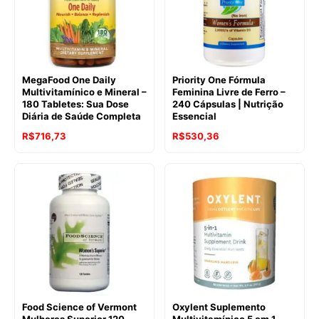
MegaFood One Daily
Priority One Fórmula
Multivitamínico e Mineral –
Feminina Livre de Ferro –
180 Tabletes: Sua Dose
240 Cápsulas | Nutrição
Diária de Saúde Completa
Essencial
R$
716,73
R$
530,36
Food Science of Vermont
Oxylent Suplemento
Mulheres Superior 120
Multivitamínico 5 em 1